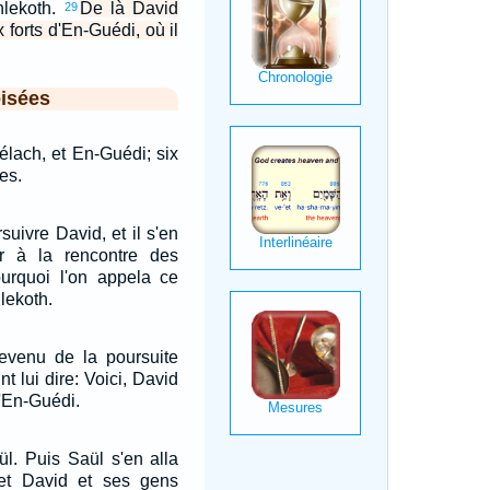
hlekoth.
De là David
29
 forts d'En-Guédi, où il
isées
lach, et En-Guédi; six
ges.
uivre David, et il s'en
er à la rencontre des
pourquoi l'on appela ce
lekoth.
revenu de la poursuite
nt lui dire: Voici, David
d'En-Guédi.
ül. Puis Saül s'en alla
et David et ses gens