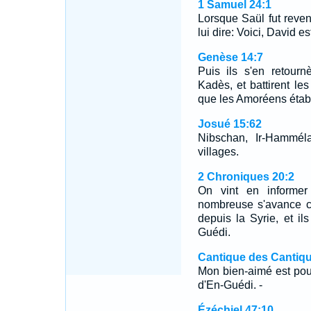
1 Samuel 24:1
Lorsque Saül fut revenu
lui dire: Voici, David e
Genèse 14:7
Puis ils s'en retourn
Kadès, et battirent les 
que les Amoréens étab
Josué 15:62
Nibschan, Ir-Hamméla
villages.
2 Chroniques 20:2
On vint en informer
nombreuse s'avance co
depuis la Syrie, et i
Guédi.
Cantique des Cantiqu
Mon bien-aimé est pou
d'En-Guédi. -
Ézéchiel 47:10