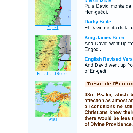
Martin Bible
Puis David monta de l
Hen-guédi.
Darby Bible
Et David monta de là, e
King James Bible
And David went up fro
Engedi.
English Revised Vers
And David went up fro
of En-gedi.
Trésor de l'Écritur
63rd Psalm, which 
affection as almost an
all conditions he sti
Christians knew their
there would be less 
of Divine Providence.