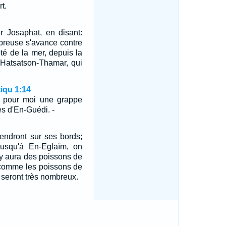
t.
r Josaphat, en disant:
breuse s'avance contre
ôté de la mer, depuis la
à Hatsatson-Thamar, qui
iqu 1:14
 pour moi une grappe
s d'En-Guédi. -
endront sur ses bords;
usqu'à En-Eglaïm, on
il y aura des poissons de
 comme les poissons de
s seront très nombreux.