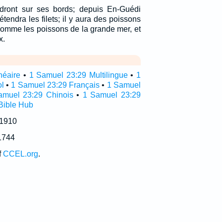
dront sur ses bords; depuis En-Guédi
tendra les filets; il y aura des poissons
comme les poissons de la grande mer, et
x.
néaire
•
1 Samuel 23:29 Multilingue
•
1
l
•
1 Samuel 23:29 Français
•
1 Samuel
amuel 23:29 Chinois
•
1 Samuel 23:29
Bible Hub
 1910
1744
f
CCEL.org
.