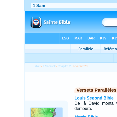
Bible
>
1 Samuel
>
Chapitre 23
> Verset 29
Versets Parallèles
Louis Segond Bible
De là David monta ve
demeura.