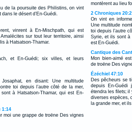
montèrent au lieu for
 de la poursuite des Philistins, on vint
2 Chroniques 20:2
st dans le désert d'En-Guédi.
On vint en informe
Une multitude nom
èrent, vinrent à En-Mischpath, qui est
toi depuis l'autre c
Amalécites sur tout leur territoire, ainsi
Syrie, et ils sont 
lis à Hatsatson-Thamar.
est En-Guédi.
Cantique des Cant
Mon bien-aimé est
ch, et En-Guédi; six villes, et leurs
de troëne Des vigne
Ézéchiel 47:10
Des pêcheurs se ti
 Josaphat, en disant: Une multitude
depuis En-Guédi j
ntre toi depuis l'autre côté de la mer,
étendra les filets; 
ls sont à Hatsatson-Thamar, qui est En-
diverses espèces,
la grande mer, et il
 1:14
r moi une grappe de troëne Des vignes