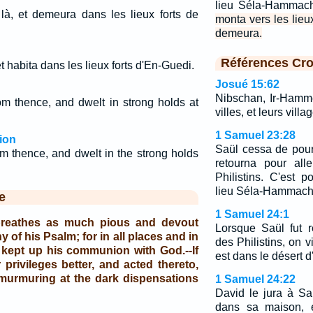
lieu Séla-Hammac
à, et demeura dans les lieux forts de
monta vers les lieux
demeura.
Références Cro
t habita dans les lieux forts d'En-Guedi.
Josué 15:62
Nibschan, Ir-Hammé
m thence, and dwelt in strong holds at
villes, et leurs villa
1 Samuel 23:28
ion
Saül cessa de pours
m thence, and dwelt in the strong holds
retourna pour all
Philistins. C'est 
lieu Séla-Hammach
e
1 Samuel 24:1
breathes as much pious and devout
Lorsque Saül fut 
y of his Psalm; for in all places and in
des Philistins, on vi
ll kept up his communion with God.--If
est dans le désert 
 privileges better, and acted thereto,
murmuring at the dark dispensations
1 Samuel 24:22
David le jura à Sa
dans sa maison, 