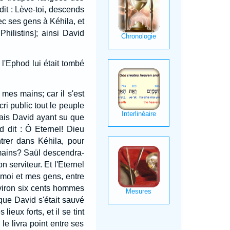
 dit : Lève-toi, descends
ec ses gens à Kéhila, et
hilistins]; ainsi David
 l'Ephod lui était tombé
 mes mains; car il s'est
ri public tout le peuple
ais David ayant su que
d dit : Ô Eternel! Dieu
trer dans Kéhila, pour
 mains? Saül descendra-
on serviteur. Et l'Eternel
 moi et mes gens, entre
nviron six cents hommes
l que David s'était sauvé
eux forts, et il se tint
e livra point entre ses