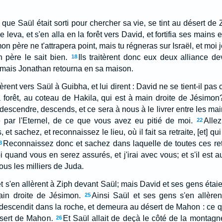
ue Saül était sorti pour chercher sa vie, se tint au désert de Z
 leva, et s'en alla en la forêt vers David, et fortifia ses mains 
on père ne t'attrapera point, mais tu régneras sur Israël, et moi
 père le sait bien.
Ils traitèrent donc eux deux alliance de
18
 mais Jonathan retourna en sa maison.
rent vers Saül à Guibha, et lui dirent : David ne se tient-il pa
la forêt, au coteau de Hakila, qui est à main droite de Jésimon
 descendre, descends, et ce sera à nous à le livrer entre les ma
 par l'Eternel, de ce que vous avez eu pitié de moi.
Allez
22
et sachez, et reconnaissez le lieu, où il fait sa retraite, [et] qui
Reconnaissez donc et sachez dans laquelle de toutes ces retra
3
 quand vous en serez assurés, et j'irai avec vous; et s'il est a
us les milliers de Juda.
et s'en allèrent à Ziph devant Saül; mais David et ses gens éta
in droite de Jésimon.
Ainsi Saül et ses gens s'en allèren
25
l descendit dans la roche, et demeura au désert de Mahon : ce q
ésert de Mahon.
Et Saül allait de deçà le côté de la montagn
26