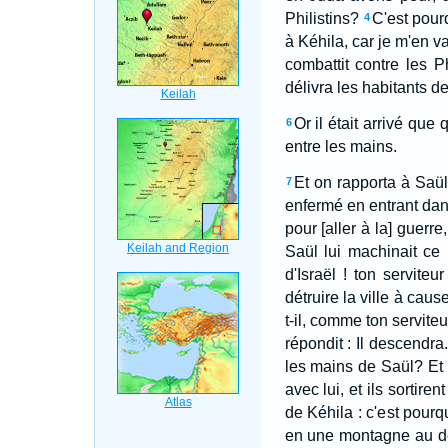
Philistins?
C'est pourq
4
à Kéhila, car je m'en va
combattit contre les P
délivra les habitants de
Or il était arrivé que
6
entre les mains.
Et on rapporta à Saül 
7
enfermé en entrant dans
pour [aller à la] guerr
Saül lui machinait ce 
d'Israël ! ton servit
détruire la ville à caus
t-il, comme ton serviteur
répondit : Il descendra
les mains de Saül? Et l'
avec lui, et ils sortire
de Kéhila : c'est pourq
en une montagne au dés