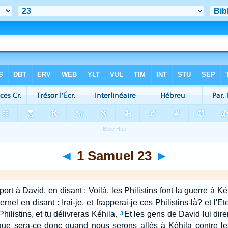
◄
1 Samuel 23
►
port à David, en disant : Voilà, les Philistins font la guerre à Kéhi
rnel en disant : Irai-je, et frapperai-je ces Philistins-là? et l'E
Philistins, et tu délivreras Kéhila.
Et les gens de David lui diren
3
ue sera-ce donc quand nous serons allés à Kéhila contre l