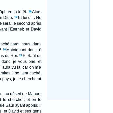
iph en la forêt.
Alors
16
en Dieu.
Et lui dit : Ne
17
 je serai le second après
vant l'Eternel; et David
s caché parmi nous, dans
?
Maintenant donc, ô
20
ins du Roi.
Et Saül dit
21
 donc, je vous prie, et
 l'aura vu là; car on m'a
ites il se tient caché,
u pays, je le chercherai
ient au désert de Mahon,
t le chercher; et on le
ue Saül ayant appris, il
e, et David et ses gens