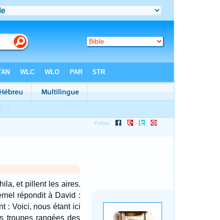
la, et pillent les aires.
ternel répondit à David :
t : Voici, nous étant ici
es troupes rangées des