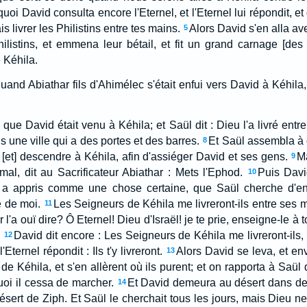
uoi David consulta encore l'Eternel, et l'Eternel lui répondit, et
is livrer les Philistins entre tes mains.
Alors David s'en alla av
5
hilistins, et emmena leur bétail, et fit un grand carnage [des P
 Kéhila.
 quand Abiathar fils d'Ahimélec s'était enfui vers David à Kéhila,
que David était venu à Kéhila; et Saül dit : Dieu l'a livré entre
 une ville qui a des portes et des barres.
Et Saül assembla à c
8
e, [et] descendre à Kéhila, afin d'assiéger David et ses gens.
M
9
mal, dit au Sacrificateur Abiathar : Mets l'Ephod.
Puis Davi
10
eur a appris comme une chose certaine, que Saül cherche d'en
e de moi.
Les Seigneurs de Kéhila me livreront-ils entre ses
11
 l'a ouï dire? Ô Eternel! Dieu d'Israël! je te prie, enseigne-le à t
.
David dit encore : Les Seigneurs de Kéhila me livreront-ils,
12
Eternel répondit : Ils t'y livreront.
Alors David se leva, et e
13
nt de Kéhila, et s'en allèrent où ils purent; et on rapporta à Saü
uoi il cessa de marcher.
Et David demeura au désert dans des li
14
ert de Ziph. Et Saül le cherchait tous les jours, mais Dieu ne l