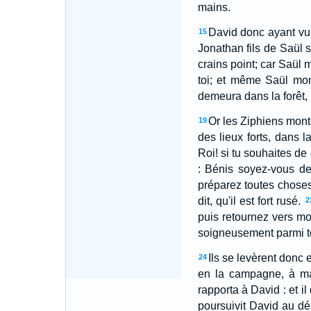
mains.
David donc ayant vu q
15
Jonathan fils de Saül se
crains point; car Saül m
toi; et même Saül mon
demeura dans la forêt,
Or les Ziphiens montè
19
des lieux forts, dans 
Roi! si tu souhaites de
: Bénis soyez-vous de
préparez toutes choses, 
dit, qu'il est fort rusé.
2
puis retournez vers moi
soigneusement parmi to
Ils se levèrent donc 
24
en la campagne, à ma
rapporta à David : et i
poursuivit David au d