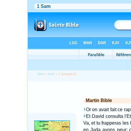
Bible
>
MAR
> 1 Samuel 23
Martin Bible
Or on avait fait ce rap
1
Et David consulta l'Ete
2
Va, et tu frapperas les 
en Juda avons peur; q