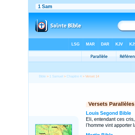
Bible
>
1 Samuel
>
Chapitre 4
> Verset 14
Versets Parallèles
Louis Segond Bible
Eli, entendant ces cris,
l'homme vint apporter l