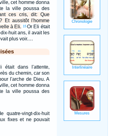
 ville, cet homme donna
ute la ville poussa des
ant ces cris, dit: Que
e? Et aussitôt l'homme
elle à Eli.
Or Eli était
15
ix-huit ans, il avait les
vait plus voir.…
isées
li était dans l'attente,
près du chemin, car son
 pour l'arche de Dieu. A
 ville, cet homme donna
ute la ville poussa des
e quatre-vingt-dix-huit
eux fixes et ne pouvait