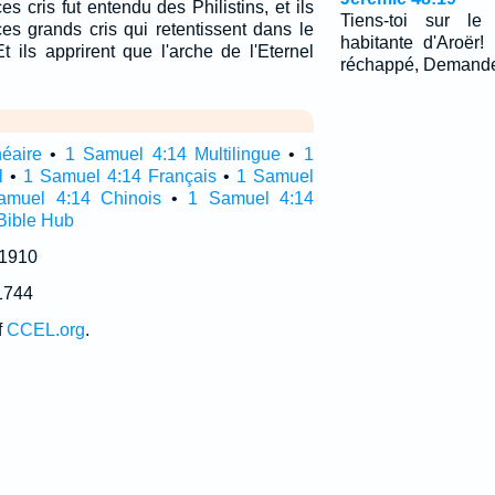
s cris fut entendu des Philistins, et ils
Tiens-toi sur le
ces grands cris qui retentissent dans le
habitante d'Aroër! 
ils apprirent que l'arche de l'Eternel
réchappé, Demande: 
néaire
•
1 Samuel 4:14 Multilingue
•
1
l
•
1 Samuel 4:14 Français
•
1 Samuel
amuel 4:14 Chinois
•
1 Samuel 4:14
Bible Hub
 1910
1744
f
CCEL.org
.