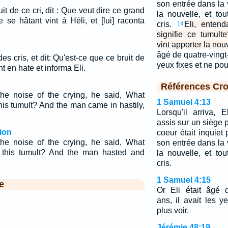
son entrée dans la
it de ce cri, dit : Que veut dire ce grand
la nouvelle, et to
se hâtant vint à Héli, et [lui] raconta
cris.
Eli, entend
14
signifie ce tumult
vint apporter la nouv
âgé de quatre-vingt-d
 des cris, et dit: Qu'est-ce que ce bruit de
yeux fixes et ne pou
t en hate et informa Eli.
Références Cro
he noise of the crying, he said, What
1 Samuel 4:13
his tumult? And the man came in hastily,
Lorsqu'il arriva, E
assis sur un siège 
ion
coeur était inquiet
he noise of the crying, he said, What
son entrée dans la
 this tumult? And the man hasted and
la nouvelle, et to
cris.
1 Samuel 4:15
e
Or Eli était âgé d
ans, il avait les y
plus voir.
Jérémie 48:19