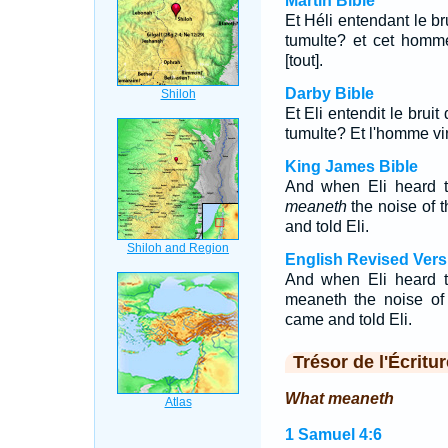
Martin Bible
Et Héli entendant le bru
tumulte? et cet homme 
[tout].
Darby Bible
Et Eli entendit le bruit
tumulte? Et l'homme vin
King James Bible
And when Eli heard t
meaneth
the noise of t
and told Eli.
English Revised Vers
And when Eli heard t
meaneth the noise of
came and told Eli.
Trésor de l'Écritur
What meaneth
1 Samuel 4:6