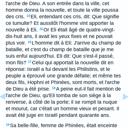
l'arche de Dieu. A son entrée dans la ville, cet
homme donna la nouvelle, et toute la ville poussa
des cris.
Eli, entendant ces cris, dit: Que signifie
14
ce tumulte? Et aussitôt l'homme vint apporter la
nouvelle à Eli.
Or Eli était âgé de quatre-vingt-
15
dix-huit ans, il avait les yeux fixes et ne pouvait
plus voir.
L'homme dit à Eli: J'arrive du champ de
16
bataille, et c'est du champ de bataille que je me
suis enfui aujourd'hui. Eli dit: Que s'est-il passé,
mon fils?
Celui qui apportait la nouvelle dit en
17
réponse: Israël a fui devant les Philistins, et le
peuple a éprouvé une grande défaite; et même tes
deux fils, Hophni et Phinées, sont morts, et l'arche
de Dieu a été prise.
A peine eut-il fait mention de
18
l'arche de Dieu, qu'Eli tomba de son siège à la
renverse, à côté de la porte; il se rompit la nuque
et mourut, car c'était un homme vieux et pesant. Il
avait été juge en Israël pendant quarante ans.
Sa belle-fille, femme de Phinées, était enceinte
19