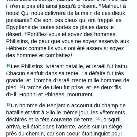
il n'en a pas été ainsi jusqu'à présent.
Malheur à
8
nous! Qui nous délivrera de la main de ces dieux
puissants? Ce sont ces dieux qui ont frappé les
Egyptiens de toutes sortes de plaies dans le
désert.
Fortifiez-vous et soyez des hommes,
9
Philistins, de peur que vous ne soyez asservis aux
Hébreux comme ils vous ont été asservis; soyez
des hommes et combattez!
Les Philistins livrèrent bataille, et Israël fut battu.
10
Chacun s'enfuit dans sa tente. La défaite fut très
grande, et il tomba d'Israël trente mille hommes de
pied.
L'arche de Dieu fut prise, et les deux fils
11
d'Eli, Hophni et Phinées, moururent.
Un homme de Benjamin accourut du champ de
12
bataille et vint à Silo le même jour, les vêtements
déchirés et la tête couverte de terre.
Lorsqu'il
13
arriva, Eli était dans l'attente, assis sur un siège
près du chemin, car son coeur était inquiet pour