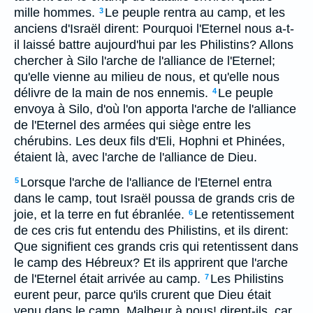
mille hommes.
Le peuple rentra au camp, et les
3
anciens d'Israël dirent: Pourquoi l'Eternel nous a-t-
il laissé battre aujourd'hui par les Philistins? Allons
chercher à Silo l'arche de l'alliance de l'Eternel;
qu'elle vienne au milieu de nous, et qu'elle nous
délivre de la main de nos ennemis.
Le peuple
4
envoya à Silo, d'où l'on apporta l'arche de l'alliance
de l'Eternel des armées qui siège entre les
chérubins. Les deux fils d'Eli, Hophni et Phinées,
étaient là, avec l'arche de l'alliance de Dieu.
Lorsque l'arche de l'alliance de l'Eternel entra
5
dans le camp, tout Israël poussa de grands cris de
joie, et la terre en fut ébranlée.
Le retentissement
6
de ces cris fut entendu des Philistins, et ils dirent:
Que signifient ces grands cris qui retentissent dans
le camp des Hébreux? Et ils apprirent que l'arche
de l'Eternel était arrivée au camp.
Les Philistins
7
eurent peur, parce qu'ils crurent que Dieu était
venu dans le camp. Malheur à nous! dirent-ils, car