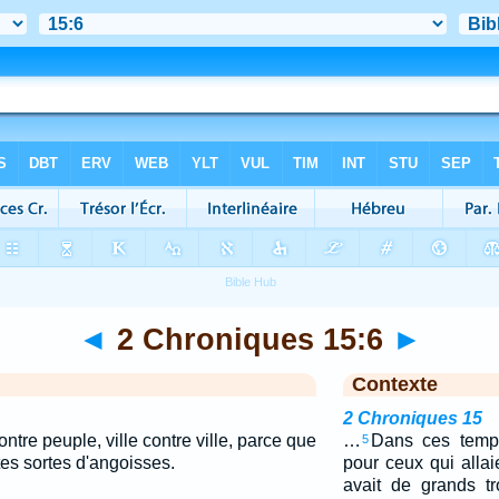
◄
2 Chroniques 15:6
►
Contexte
2 Chroniques 15
ntre peuple, ville contre ville, parce que
…
Dans ces temps
5
tes sortes d'angoisses.
pour ceux qui allaie
avait de grands t