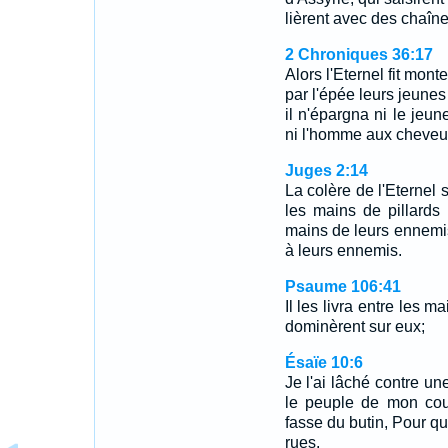
lièrent avec des chaîne
2 Chroniques 36:17
Alors l'Eternel fit mont
par l'épée leurs jeunes
il n'épargna ni le jeune
ni l'homme aux cheveux 
Juges 2:14
La colère de l'Eternel s
les mains de pillards q
mains de leurs ennemis 
à leurs ennemis.
Psaume 106:41
Il les livra entre les 
dominèrent sur eux;
Ésaïe 10:6
Je l'ai lâché contre une
le peuple de mon cour
fasse du butin, Pour qu
rues.