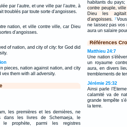
habitants du pays;
lée par l'autre, et une ville par l'autre, à
contre peuple, ville
t troublés par toute sorte d'angoisses.
Dieu les agitai
d'angoisses.
Vous 
7
ne laissez pas vos ma
tre nation, et ville contre ville, car Dieu
aura un salaire pou
 sortes d'angoisses.
Références Cro
d of nation, and city of city: for God did
Matthieu 24:7
ity.
Une nation s'élèver
ion
un royaume contre
 pieces, nation against nation, and city
aura, en divers li
d vex them with all adversity.
tremblements de ter
Jérémie 25:32
e
Ainsi parle l'Etern
calamité va de na
grande tempête s'é
la terre.
m, les premières et les dernières, ne
es dans les livres de Schemaeja, le
 le prophète, parmi les registres