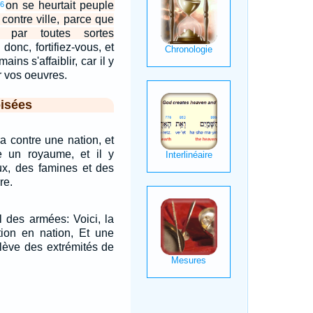
on se heurtait peuple
6
 contre ville, parce que
t par toutes sortes
donc, fortifiez-vous, et
ins s'affaiblir, car il y
r vos oeuvres.
isées
a contre une nation, et
 un royaume, et il y
eux, des famines et des
re.
el des armées: Voici, la
tion en nation, Et une
lève des extrémités de