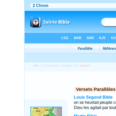
Bible
>
2 Chroniques
>
Chapitre 15
> Verset 6
Versets Parallèles
Louis Segond Bible
on se heurtait peuple co
Dieu les agitait par tou