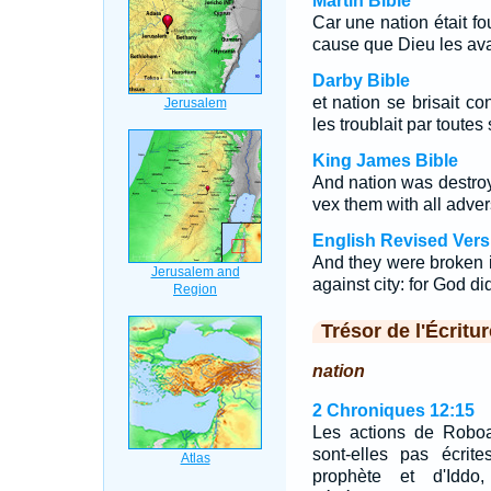
Martin Bible
Car une nation était fou
cause que Dieu les avai
Darby Bible
et nation se brisait con
les troublait par toutes
King James Bible
And nation was destroye
vex them with all advers
English Revised Vers
And they were broken in
against city: for God di
Trésor de l'Écritur
nation
2 Chroniques 12:15
Les actions de Roboa
sont-elles pas écrit
prophète et d'Iddo,