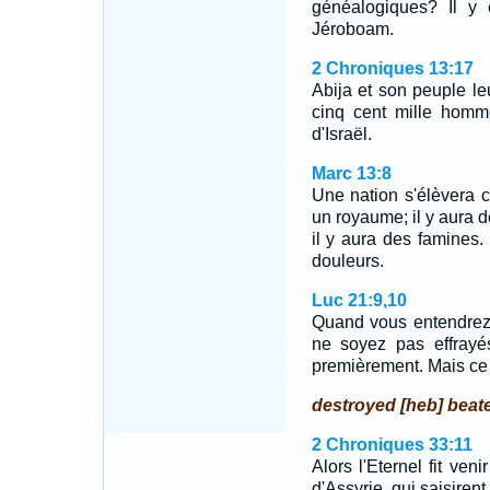
généalogiques? Il y 
Jéroboam.
2 Chroniques 13:17
Abija et son peuple leu
cinq cent mille homm
d'Israël.
Marc 13:8
Une nation s'élèvera 
un royaume; il y aura d
il y aura des famine
douleurs.
Luc 21:9,10
Quand vous entendrez 
ne soyez pas effrayés
premièrement. Mais ce 
destroyed [heb] beate
2 Chroniques 33:11
Alors l'Eternel fit ven
d'Assyrie, qui saisirent