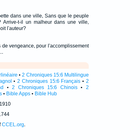
ette dans une ville, Sans que le peuple
 Arrive-t-il un malheur dans une ville,
oit l'auteur?
rs de vengeance, pour l'accomplissement
.…
linéaire
•
2 Chroniques 15:6 Multilingue
agnol
•
2 Chroniques 15:6 Français
•
2
nd
•
2 Chroniques 15:6 Chinois
•
2
s
•
Bible Apps
•
Bible Hub
 1910
1744
f
CCEL.org
.