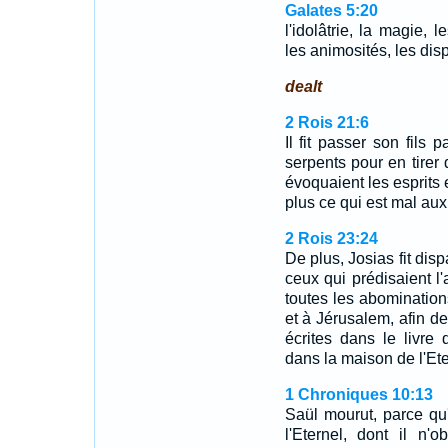
Galates 5:20
l'idolâtrie, la magie, l
les animosités, les disp
dealt
2 Rois 21:6
Il fit passer son fils 
serpents pour en tirer 
évoquaient les esprits et
plus ce qui est mal aux y
2 Rois 23:24
De plus, Josias fit disp
ceux qui prédisaient l'a
toutes les abominatio
et à Jérusalem, afin de
écrites dans le livre q
dans la maison de l'Ete
1 Chroniques 10:13
Saül mourut, parce qu'i
l'Eternel, dont il n'