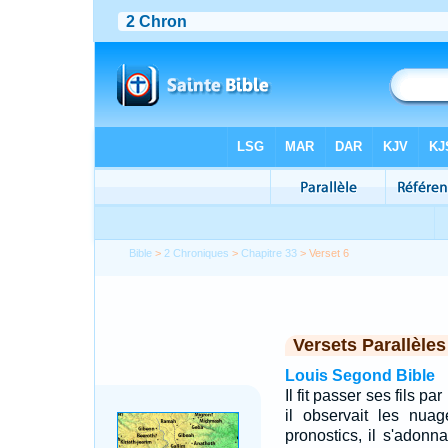
Bible
>
2 Chroniques
>
Chapitre 33
> Verset 6
Versets Parallèles
Louis Segond Bible
Il fit passer ses fils p
il observait les nua
pronostics, il s'adonna