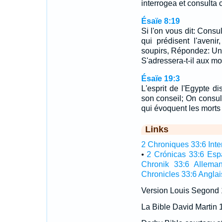
interrogea et consulta 
Ésaïe 8:19
Si l'on vous dit: Consu
qui prédisent l'aveni
soupirs, Répondez: Un 
S'adressera-t-il aux mo
Ésaïe 19:3
L'esprit de l'Egypte dis
son conseil; On consul
qui évoquent les morts 
Links
2 Chroniques 33:6 Inter
•
2 Crónicas 33:6 Esp
Chronik 33:6 Allema
Chronicles 33:6 Anglai
Version Louis Segond
La Bible David Martin 