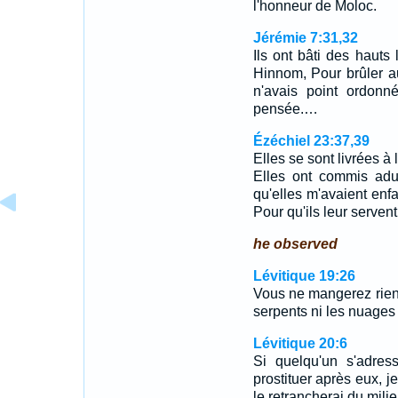
l'honneur de Moloc.
Jérémie 7:31,32
Ils ont bâti des hauts
Hinnom, Pour brûler au 
n'avais point ordonn
pensée.…
Ézéchiel 23:37,39
Elles se sont livrées à 
Elles ont commis adul
qu'elles m'avaient enfa
Pour qu'ils leur serven
he observed
Lévitique 19:26
Vous ne mangerez rien
serpents ni les nuages 
Lévitique 20:6
Si quelqu'un s'adres
prostituer après eux, j
le retrancherai du mili