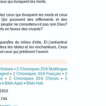
ceux qui évoquent les morts.
ltez ceux qui évoquent les morts et ceux
r, Qui poussent des sifflements et des
peuple ne consultera-t-il pas son Dieu?
rts en faveur des vivants?
paraîtra du milieu d'elle, Et j'anéantirai
tera les idoles et les enchanteurs, Ceux
et ceux qui prédisent l'avenir.
linéaire
•
2 Chroniques 33:6 Multilingue
agnol
•
2 Chroniques 33:6 Français
•
2
nd
•
2 Chroniques 33:6 Chinois
•
2
s
•
Bible Apps
•
Bible Hub
 1910
1744