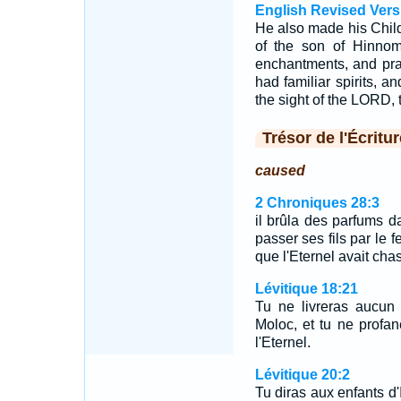
English Revised Vers
He also made his Childr
of the son of Hinnom
enchantments, and prac
had familiar spirits, a
the sight of the LORD, 
Trésor de l'Écritur
caused
2 Chroniques 28:3
il brûla des parfums da
passer ses fils par le 
que l'Eternel avait cha
Lévitique 18:21
Tu ne livreras aucun 
Moloc, et tu ne profa
l'Eternel.
Lévitique 20:2
Tu diras aux enfants d'