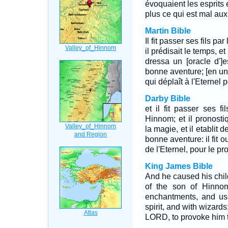
évoquaient les esprits et
plus ce qui est mal aux y
Martin Bible
Il fit passer ses fils pa
il prédisait le temps, et
dressa un [oracle d']
bonne aventure; [en un 
qui déplaît à l'Eternel pou
Darby Bible
et il fit passer ses f
Hinnom; et il pronostiq
la magie, et il etablit 
bonne aventure: il fit 
de l'Eternel, pour le pr
King James Bible
And he caused his child
of the son of Hinno
enchantments, and use
spirit, and with wizards
LORD, to provoke him t