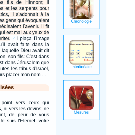
s fils de Hinnom; il
es et les serpents pour
tics, il s'adonnait à la
 des gens qui évoquaient
édisaient l'avenir. Il fit
qui est mal aux yeux de
riter.
Il plaça l'image
7
u'il avait faite dans la
laquelle Dieu avait dit
n, son fils: C'est dans
'est dans Jérusalem que
utes les tribus d'Israël,
ours placer mon nom.…
isées
point vers ceux qui
, ni vers les devins; ne
int, de peur de vous
Je suis l'Eternel, votre