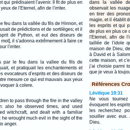
 qui prédisaient l'avenir. Il fit de plus en
dans la vallée de
eux de l'Eternel, afin de l'irriter.
observait les nuag
en tirer des pronos
magie, et il établit
r le feu dans la vallée du fils de Hinnon, et
les esprits et qui pr
 usait de prédictions et de sortilèges; et il
de plus en plus ce 
esprit de Python, et eut des diseurs de
l'Eternel, afin de l'ir
mot], il s'adonna extrêmement à faire ce
taillée de l'idole q
r l'irriter.
maison de Dieu, de 
à David et à Salomo
cette maison, et c
ils par le feu dans la vallee du fils de
j'ai choisie parmi to
uait, et pratiquait les enchantements et
que je veux à touj
des evocateurs d'esprits et des diseurs de
outre mesure ce qui est mauvais aux yeux
Références Cro
ovoquer à colere.
Lévitique 19:31
Ne vous tournez 
ren to pass through the fire in the valley
évoquent les esprits
m: also he observed times, and used
les recherchez po
d witchcraft, and dealt with a familiar
souiller avec eux. 
: he wrought much evil in the sight of the
Dieu.
o anger.