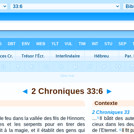
◄
2 Chroniques 33:6
►
Contexte
2 Chroniques 33
ar le feu dans la vallée des fils de Hinnom;
…
Il bâtit des aut
5
ges et les serpents pour en tirer des
cieux dans les de
it à la magie, et il établit des gens qui
de l'Eternel.
Il fit
6