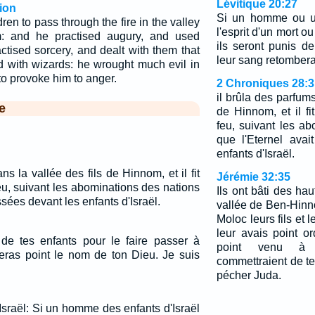
Lévitique 20:27
ion
Si un homme ou u
en to pass through the fire in the valley
l'esprit d'un mort ou
: and he practised augury, and used
ils seront punis de
tised sorcery, and dealt with them that
leur sang retombera
nd with wizards: he wrought much evil in
to provoke him to anger.
2 Chroniques 28:3
il brûla des parfums
e
de Hinnom, et il fi
feu, suivant les a
que l'Eternel ava
enfants d'Israël.
ns la vallée des fils de Hinnom, et il fit
Jérémie 32:35
feu, suivant les abominations des nations
Ils ont bâti des ha
ssées devant les enfants d'Israël.
vallée de Ben-Hinn
Moloc leurs fils et l
leur avais point or
de tes enfants pour le faire passer à
point venu à 
neras point le nom de ton Dieu. Je suis
commettraient de te
pécher Juda.
Israël: Si un homme des enfants d'Israël