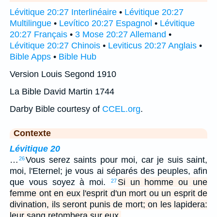
Lévitique 20:27 Interlinéaire
•
Lévitique 20:27
Multilingue
•
Levítico 20:27 Espagnol
•
Lévitique
20:27 Français
•
3 Mose 20:27 Allemand
•
Lévitique 20:27 Chinois
•
Leviticus 20:27 Anglais
•
Bible Apps
•
Bible Hub
Version Louis Segond 1910
La Bible David Martin 1744
Darby Bible courtesy of
CCEL.org
.
Contexte
Lévitique 20
…
Vous serez saints pour moi, car je suis saint,
26
moi, l'Eternel; je vous ai séparés des peuples, afin
que vous soyez à moi.
Si un homme ou une
27
femme ont en eux l'esprit d'un mort ou un esprit de
divination, ils seront punis de mort; on les lapidera:
leur sang retombera sur eux.