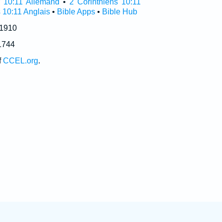
r 10:11 Allemand
•
2 Corinthiens 10:11
 10:11 Anglais
•
Bible Apps
•
Bible Hub
 1910
1744
f
CCEL.org
.