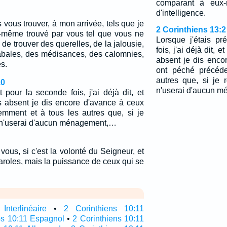
comparant à eux-
d'intelligence.
 vous trouver, à mon arrivée, tels que je
2 Corinthiens 13:2
oi-même trouvé par vous tel que vous ne
Lorsque j'étais p
 de trouver des querelles, de la jalousie,
fois, j'ai déjà dit, 
abales, des médisances, des calomnies,
absent je dis enco
es.
ont péché précéd
autres que, si je 
10
n'userai d'aucun m
 pour la seconde fois, j'ai déjà dit, et
is absent je dis encore d'avance à ceux
mment et à tous les autres que, si je
e n'userai d'aucun ménagement,…
 vous, si c'est la volonté du Seigneur, et
paroles, mais la puissance de ceux qui se
nterlinéaire
•
2 Corinthiens 10:11
os 10:11 Espagnol
•
2 Corinthiens 10:11