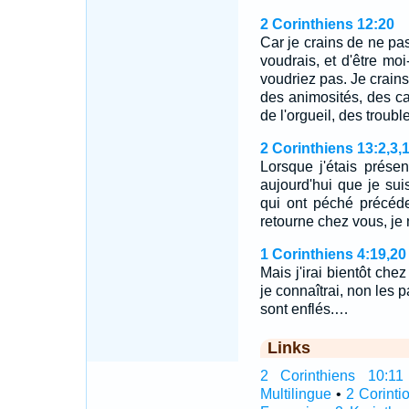
2 Corinthiens 12:20
Car je crains de ne pas
voudrais, et d'être m
voudriez pas. Je crains
des animosités, des c
de l'orgueil, des troubl
2 Corinthiens 13:2,3,
Lorsque j'étais présent
aujourd'hui que je su
qui ont péché précéde
retourne chez vous, j
1 Corinthiens 4:19,20
Mais j'irai bientôt chez
je connaîtrai, non les 
sont enflés.…
Links
2 Corinthiens 10:11 I
Multilingue
•
2 Corinti