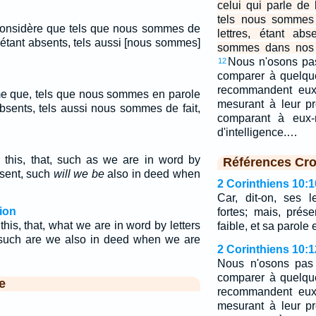
celui qui parle de
tels nous sommes
, considère que tels que nous sommes de
lettres, étant ab
 étant absents, tels aussi [nous sommes]
sommes dans nos a
Nous n'osons pa
12
comparer à quelqu
recommandent eux
e que, tels que nous sommes en parole
mesurant à leur p
absents, tels aussi nous sommes de fait,
comparant à eux-
d'intelligence.…
 this, that, such as we are in word by
Références Cro
bsent, such
will we be
also in deed when
2 Corinthiens 10:1
Car, dit-on, ses l
ion
fortes; mais, prés
his, that, what we are in word by letters
faible, et sa parole
such are we also in deed when we are
2 Corinthiens 10:1
Nous n'osons pas
comparer à quelqu
e
recommandent eux
mesurant à leur p