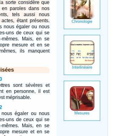
 la sorte considère que
 en paroles dans nos
sents, tels aussi nous
ctes, étant présents.
s nous égaler ou nous
es-uns de ceux qui se
-mêmes. Mais, en se
ropre mesure et en se
mêmes, ils manquent
isées
0
ettres sont sévères et
ent en personne, il est
 est méprisable.
2
 nous égaler ou nous
es-uns de ceux qui se
-mêmes. Mais, en se
ropre mesure et en se