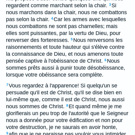
regardent comme marchant selon la chair.
Si
3
nous marchons dans la chair, nous ne combattons
pas selon la chair.
Car les armes avec lesquelles
4
nous combattons ne sont pas charnelles; mais
elles sont puissantes, par la vertu de Dieu, pour
renverser des forteresses.
Nous renversons les
5
raisonnements et toute hauteur qui s'élève contre
la connaissance de Dieu, et nous amenons toute
pensée captive à l'obéissance de Christ.
Nous
6
sommes prêts aussi à punir toute désobéissance,
lorsque votre obéissance sera complète.
Vous regardez à l'apparence! Si quelqu'un se
7
persuade qu'il est de Christ, qu'il se dise bien en
lui-même que, comme il est de Christ, nous aussi
nous sommes de Christ.
Et quand même je me
8
glorifierais un peu trop de l'autorité que le Seigneur
nous a donnée pour votre édification et non pour
votre destruction, je ne saurais en avoir honte,
afin que je ne paraisse pas vouloir vous intimider
9