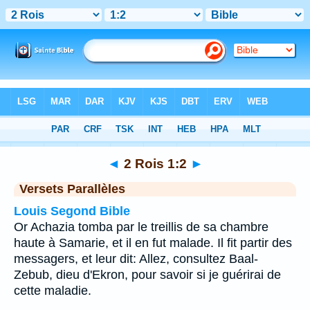
Bible
>
2 Rois
>
Chapitre 1
> Verset 2
◄
2 Rois 1:2
►
Versets Parallèles
Louis Segond Bible
Or Achazia tomba par le treillis de sa chambre
haute à Samarie, et il en fut malade. Il fit partir des
messagers, et leur dit: Allez, consultez Baal-
Zebub, dieu d'Ekron, pour savoir si je guérirai de
cette maladie.