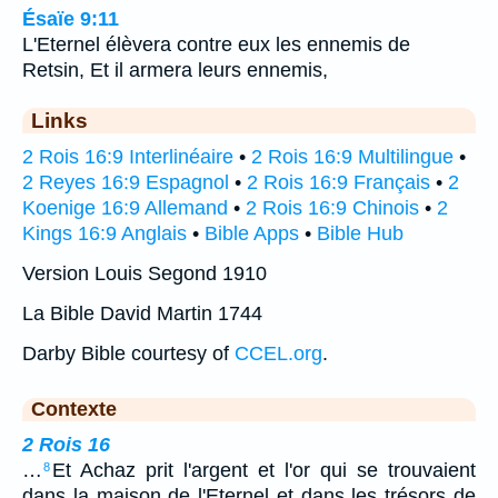
Ésaïe 9:11
L'Eternel élèvera contre eux les ennemis de
Retsin, Et il armera leurs ennemis,
Links
2 Rois 16:9 Interlinéaire
•
2 Rois 16:9 Multilingue
•
2 Reyes 16:9 Espagnol
•
2 Rois 16:9 Français
•
2
Koenige 16:9 Allemand
•
2 Rois 16:9 Chinois
•
2
Kings 16:9 Anglais
•
Bible Apps
•
Bible Hub
Version Louis Segond 1910
La Bible David Martin 1744
Darby Bible courtesy of
CCEL.org
.
Contexte
2 Rois 16
…
Et Achaz prit l'argent et l'or qui se trouvaient
8
dans la maison de l'Eternel et dans les trésors de