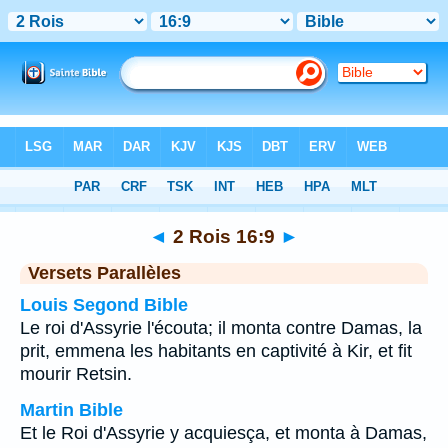
Bible
>
2 Rois
>
Chapitre 16
> Verset 9
◄
2 Rois 16:9
►
Versets Parallèles
Louis Segond Bible
Le roi d'Assyrie l'écouta; il monta contre Damas, la
prit, emmena les habitants en captivité à Kir, et fit
mourir Retsin.
Martin Bible
Et le Roi d'Assyrie y acquiesça, et monta à Damas,