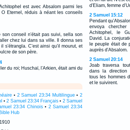
d'Eliam, femme d'Ur
 Achitophel est avec Absalom parmi les
: O Eternel, réduis à néant les conseils
2 Samuel 15:12
Pendant qu'Absalom o
envoya chercher 
Achitophel, le Gu
son conseil n'était pas suivi, sella son
David. La conjurati
aller chez lui dans sa ville. Il donna ses
le peuple était de
l s'étrangla. C'est ainsi qu'il mourut, et
auprès d'Absalom.
pulcre de son père.
2 Samuel 20:14
4
Joab traversa tout
ler du roi; Huschaï, l'Arkien, était ami du
dans la direction
tous les hommes d'
et le suivirent.
néaire
•
2 Samuel 23:34 Multilingue
•
2
l
•
2 Samuel 23:34 Français
•
2 Samuel
amuel 23:34 Chinois
•
2 Samuel 23:34
Bible Hub
 1910