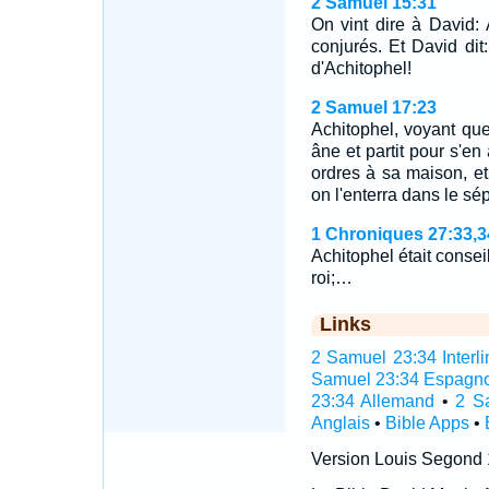
2 Samuel 15:31
On vint dire à David:
conjurés. Et David dit
d'Achitophel!
2 Samuel 17:23
Achitophel, voyant que 
âne et partit pour s'en 
ordres à sa maison, et i
on l'enterra dans le sé
1 Chroniques 27:33,3
Achitophel était conseil
roi;…
Links
2 Samuel 23:34 Interli
Samuel 23:34 Espagno
23:34 Allemand
•
2 S
Anglais
•
Bible Apps
•
Version Louis Segond