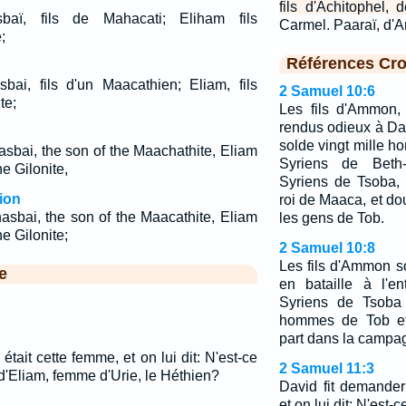
fils d'Achitophel, 
asbaï, fils de Mahacati; Eliham fils
Carmel. Paaraï, d'
;
Références Cro
asbai, fils d'un Maacathien; Eliam, fils
2 Samuel 10:6
te;
Les fils d'Ammon, 
rendus odieux à Davi
solde vingt mille 
asbai, the son of the Maachathite, Eliam
Syriens de Beth
e Gilonite,
Syriens de Tsoba,
ion
roi de Maaca, et d
hasbai, the son of the Maacathite, Eliam
les gens de Tob.
e Gilonite;
2 Samuel 10:8
Les fils d'Ammon so
e
en bataille à l'e
Syriens de Tsoba
hommes de Tob et
part dans la campa
était cette femme, et on lui dit: N'est-ce
2 Samuel 11:3
d'Eliam, femme d'Urie, le Héthien?
David fit demander
et on lui dit: N'est-