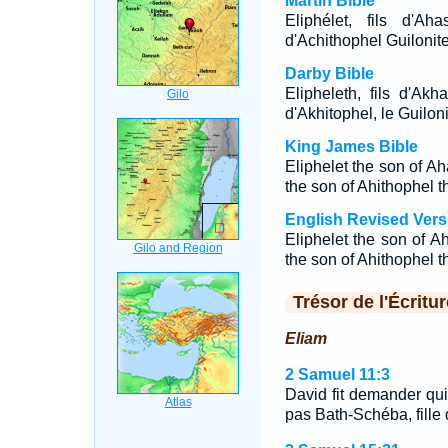
Martin Bible
Eliphélet, fils d'Ah
d'Achithophel Guilonite
Darby Bible
Elipheleth, fils d'Akh
d'Akhitophel, le Guiloni
King James Bible
Eliphelet the son of Ah
the son of Ahithophel th
English Revised Vers
Eliphelet the son of A
the son of Ahithophel th
Trésor de l'Écritur
Eliam
2 Samuel 11:3
David fit demander qui 
pas Bath-Schéba, fille 