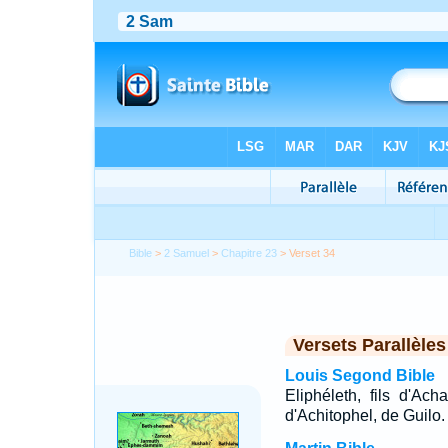
Bible
>
2 Samuel
>
Chapitre 23
> Verset 34
Versets Parallèles
Louis Segond Bible
Eliphéleth, fils d'Ach
d'Achitophel, de Guilo.