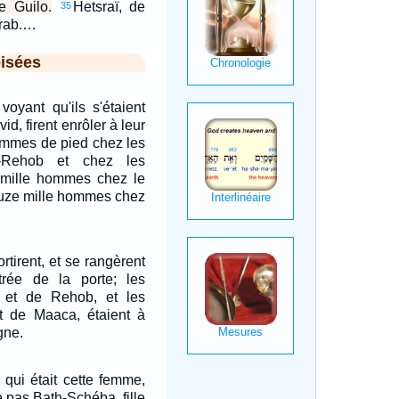
de Guilo.
Hetsraï, de
35
Arab.…
isées
voyant qu'ils s'étaient
d, firent enrôler à leur
hommes de pied chez les
-Rehob et chez les
 mille hommes chez le
ouze mille hommes chez
rtirent, et se rangèrent
ntrée de la porte; les
 et de Rehob, et les
 de Maaca, étaient à
gne.
 qui était cette femme,
ce pas Bath-Schéba, fille