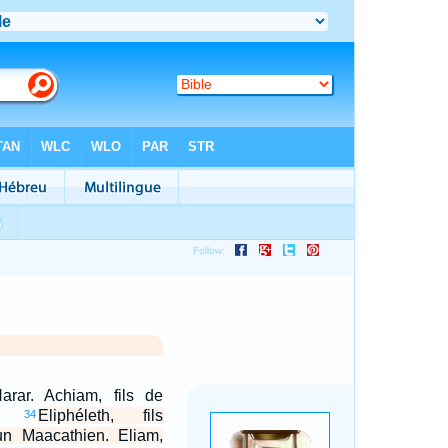
rar. Achiam, fils de
ar.
Eliphéleth, fils
34
'un Maacathien. Eliam,