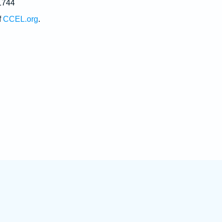
1744
f
CCEL.org
.