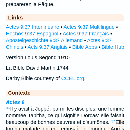
préparerez la Pâque.
Links
Actes 9:37 Interlinéaire
•
Actes 9:37 Multilingue
•
Hechos 9:37 Espagnol
•
Actes 9:37 Français
•
Apostelgeschichte 9:37 Allemand
•
Actes 9:37
Chinois
•
Acts 9:37 Anglais
•
Bible Apps
•
Bible Hub
Version Louis Segond 1910
La Bible David Martin 1744
Darby Bible courtesy of
CCEL.org
.
Contexte
Actes 9
Il y avait à Joppé, parmi les disciples, une femme
36
nommée Tabitha, ce qui signifie Dorcas: elle faisait
beaucoup de bonnes oeuvres et d'aumônes.
Elle
37
tomba malade en ce temps-là, et mourut. Après