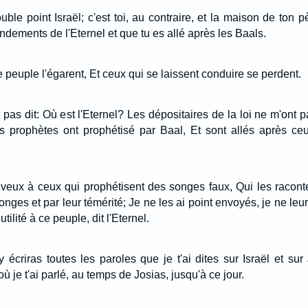
ouble point Israël; c'est toi, au contraire, et la maison de ton
ments de l'Eternel et que tu es allé après les Baals.
peuple l'égarent, Et ceux qui se laissent conduire se perdent.
t pas dit: Où est l'Eternel? Les dépositaires de la loi ne m'ont
Les prophètes ont prophétisé par Baal, Et sont allés après ce
'en veux à ceux qui prophétisent des songes faux, Qui les racon
ges et par leur témérité; Je ne les ai point envoyés, je ne leur
tilité à ce peuple, dit l'Eternel.
y écriras toutes les paroles que je t'ai dites sur Israël et sur
où je t'ai parlé, au temps de Josias, jusqu'à ce jour.