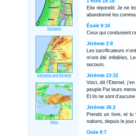
1 Rois 18:18
Elie répondit: Je ne tr
abandonné les commande
Ésaïe 9:16
Ceux qui conduisent ce 
Jérémie 2:8
Les sacrificateurs n'on
m'ont été infidèles, 
secours.
Jérémie 23:32
Voici, dit l'Eternel, j
peuple Par leurs menson
Et ils ne sont d'aucune u
Jérémie 36:2
Prends un livre, et tu 
nations, depuis le jour 
Osée 9:7