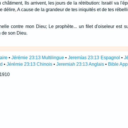
du châtiment, Ils arrivent, les jours de la rétribution: Israël va l'
e délire, A cause de la grandeur de tes iniquités et de tes rébell
elle contre mon Dieu; Le prophète... un filet d'oiseleur est s
 de son Dieu.
aire
•
Jérémie 23:13 Multilingue
•
Jeremías 23:13 Espagnol
•
J
nd
•
Jérémie 23:13 Chinois
•
Jeremiah 23:13 Anglais
•
Bible App
 1910