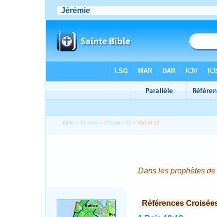
Bible
>
Jérémie
>
Chapitre 23
> Verset 13
Dans les prophètes de S
Références Croisée