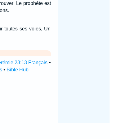
éprouver! Le prophète est
ions.
ur toutes ses voies, Un
érémie 23:13 Français
•
s
•
Bible Hub