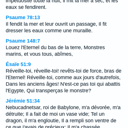
impétuosité toute la nuit; il mit la mer à sec, et les
eaux se fendirent.
Psaume 78:13
Il fendit la mer et leur ouvrit un passage, Il fit
dresser les eaux comme une muraille.
Psaume 148:7
Louez l'Eternel du bas de la terre, Monstres
marins, et vous tous, abîmes,
Ésaïe 51:9
Réveille-toi, réveille-toi! revêts-toi de force, bras de
l'Eternel! Réveille-toi, comme aux jours d'autrefois,
Dans les anciens âges! N'est-ce pas toi qui abattis
l'Egypte, Qui transperças le monstre?
Jérémie 51:34
Nebucadnetsar, roi de Babylone, m'a dévorée, m'a
détruite; Il a fait de moi un vase vide; Tel un
dragon, il m'a engloutie, Il a rempli son ventre de
ce que j'avais de précieux; Il m'a chassée.