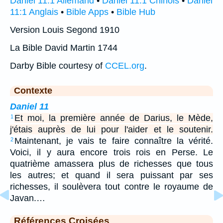
Daniel 11:1 Allemand
•
Daniel 11:1 Chinois
•
Daniel
11:1 Anglais
•
Bible Apps
•
Bible Hub
Version Louis Segond 1910
La Bible David Martin 1744
Darby Bible courtesy of
CCEL.org
.
Contexte
Daniel 11
Et moi, la première année de Darius, le Mède,
1
j'étais auprès de lui pour l'aider et le soutenir.
Maintenant, je vais te faire connaître la vérité.
2
Voici, il y aura encore trois rois en Perse. Le
quatrième amassera plus de richesses que tous
les autres; et quand il sera puissant par ses
richesses, il soulèvera tout contre le royaume de
Javan.…
Références Croisées