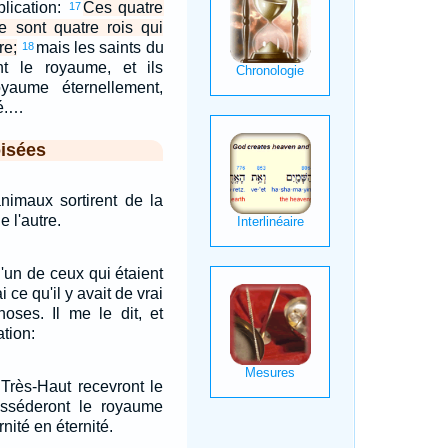
plication:
Ces quatre
17
e sont quatre rois qui
re;
mais les saints du
18
nt le royaume, et ils
yaume éternellement,
té.…
isées
nimaux sortirent de la
e l'autre.
'un de ceux qui étaient
i ce qu'il y avait de vrai
oses. Il me le dit, et
tion:
 Très-Haut recevront le
osséderont le royaume
nité en éternité.