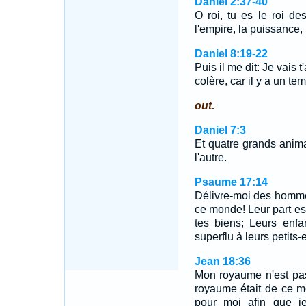
Daniel 2:37-40
O roi, tu es le roi de
l'empire, la puissance, 
Daniel 8:19-22
Puis il me dit: Je vais 
colère, car il y a un t
out.
Daniel 7:3
Et quatre grands animau
l'autre.
Psaume 17:14
Délivre-moi des homme
ce monde! Leur part est
tes biens; Leurs enfan
superflu à leurs petits-
Jean 18:36
Mon royaume n'est pa
royaume était de ce m
pour moi afin que je