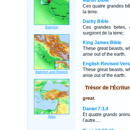
Martin Bible
Ces quatre grandes bêt
la terre.
Darby Bible
Ces grandes betes, q
surgiront de la terre;
King James Bible
These great beasts, wh
arise out of the earth.
English Revised Vers
These great beasts, whi
arise out of the earth.
Trésor de l'Écritur
great.
Daniel 7:3,4
Et quatre grands animau
l'autre.…