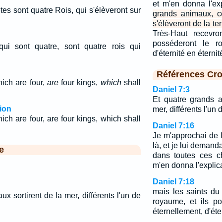
et m'en donna l'ex
es sont quatre Rois, qui s'élèveront sur
grands animaux, c
s'élèveront de la ter
Très-Haut recevro
posséderont le ro
ui sont quatre, sont quatre rois qui
d'éternité en éterni
Références Cro
ich are four,
are
four kings,
which
shall
Daniel 7:3
Et quatre grands a
ion
mer, différents l'un d
ch are four, are four kings, which shall
Daniel 7:16
Je m'approchai de l
là, et je lui demanda
e
dans toutes ces ch
m'en donna l'explica
Daniel 7:18
mais les saints du
x sortirent de la mer, différents l'un de
royaume, et ils p
éternellement, d'éter