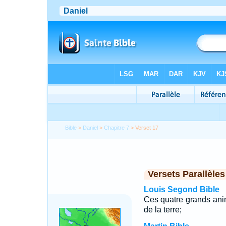
Bible
>
Daniel
>
Chapitre 7
> Verset 17
Versets Parallèles
Louis Segond Bible
Ces quatre grands anim
de la terre;