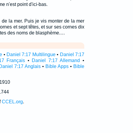
 n'est point d'ici-bas.
le de la mer. Puis je vis monter de la mer
ornes et sept têtes, et sur ses cornes dix
têtes des noms de blasphème.…
re
•
Daniel 7:17 Multilingue
•
Daniel 7:17
17 Français
•
Daniel 7:17 Allemand
•
Daniel 7:17 Anglais
•
Bible Apps
•
Bible
 1910
1744
f
CCEL.org
.