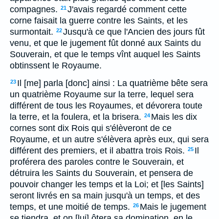
compagnes.
J'avais regardé comment cette
21
corne faisait la guerre contre les Saints, et les
surmontait.
Jusqu'à ce que l'Ancien des jours fût
22
venu, et que le jugement fût donné aux Saints du
Souverain, et que le temps vînt auquel les Saints
obtinssent le Royaume.
Il [me] parla [donc] ainsi : La quatrième bête sera
23
un quatrième Royaume sur la terre, lequel sera
différent de tous les Royaumes, et dévorera toute
la terre, et la foulera, et la brisera.
Mais les dix
24
cornes sont dix Rois qui s'élèveront de ce
Royaume, et un autre s'élèvera après eux, qui sera
différent des premiers, et il abattra trois Rois.
Il
25
proférera des paroles contre le Souverain, et
détruira les Saints du Souverain, et pensera de
pouvoir changer les temps et la Loi; et [les Saints]
seront livrés en sa main jusqu'à un temps, et des
temps, et une moitié de temps.
Mais le jugement
26
se tiendra, et on [lui] ôtera sa domination, en le