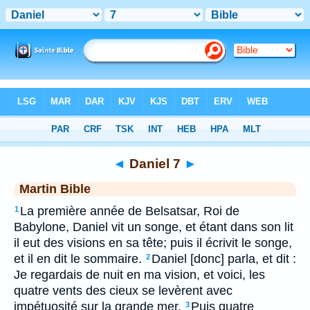
Bible
>
MAR
> Daniel 7
◄
Daniel 7
►
Martin Bible
La première année de Belsatsar, Roi de
1
Babylone, Daniel vit un songe, et étant dans son lit
il eut des visions en sa tête; puis il écrivit le songe,
et il en dit le sommaire.
Daniel [donc] parla, et dit :
2
Je regardais de nuit en ma vision, et voici, les
quatre vents des cieux se levèrent avec
impétuosité sur la grande mer.
Puis quatre
3