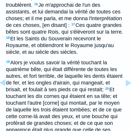
troublèrent.
Je m'approchai de l'un des
16
assistants, et lui demandai la vérité de toutes ces
choses; et il me parla, et me donna l'interprétation
de ces choses, [en disant] :
Ces quatre grandes
17
bêtes sont quatre Rois, qui s'élèveront sur la terre.
Et les Saints du Souverain recevront le
18
Royaume, et obtiendront le Royaume jusqu'au
siècle, et au siècle des siècles.
Alors je voulus savoir la vérité touchant la
19
quatrième bête, qui était différente de toutes les
autres, et fort terrible, de laquelle les dents étaient
de fer, et les ongles d'airain, qui mangeait, et
brisait, et foulait à ses pieds ce qui restait;
Et
20
touchant les dix cornes qui étaient en sa tête; et
touchant l'autre [corne] qui montait, par le moyen
de laquelle les trois étaient tombées; et de ce que
cette corne-là avait des yeux, et une bouche qui
proférait de grandes choses; et de ce que son
apparence était plus grande que celle de ses