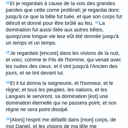
Et je regardais à cause de la voix des grandes
11
paroles que cette corne proférait; je regardai donc
jusqu'à ce que la bête fut tuée, et que son corps fut
détruit et donné pour être brûlé au feu.
La
12
domination fut aussi ôtée aux autres bêtes,
quoiqu'une longue vie leur eût été donnée jusqu'à
un temps et un temps.
Je regardais [encore] dans les visions de la nuit,
13
et voici, comme le Fils de l'homme, qui venait avec
les nuées des cieux, et il vint jusqu'à l'Ancien des
jours, et se tint devant lui.
Et il lui donna la seigneurie, et l'honneur, et le
14
règne; et tous les peuples, les nations, et les
Langues le serviront, sa domination [est] une
domination éternelle qui ne passera point, et son
règne ne sera point dissipé.
[Alors] l'esprit me défaillit dans [mon] corps, de
15
moi Daniel, et les visions de ma tête me