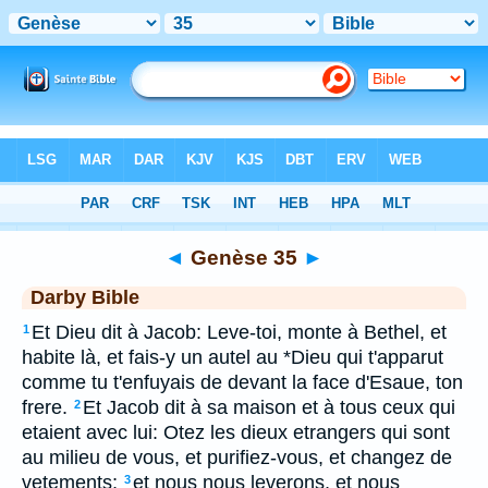
Bible
>
DAR
> Genèse 35
◄
Genèse 35
►
Darby Bible
Et Dieu dit à Jacob: Leve-toi, monte à Bethel, et
1
habite là, et fais-y un autel au *Dieu qui t'apparut
comme tu t'enfuyais de devant la face d'Esaue, ton
frere.
Et Jacob dit à sa maison et à tous ceux qui
2
etaient avec lui: Otez les dieux etrangers qui sont
au milieu de vous, et purifiez-vous, et changez de
vetements;
et nous nous leverons, et nous
3