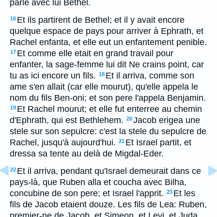
parle avec lui Bethel.
Et ils partirent de Bethel; et il y avait encore
16
quelque espace de pays pour arriver à Ephrath, et
Rachel enfanta, et elle eut un enfantement penible.
Et comme elle etait en grand travail pour
17
enfanter, la sage-femme lui dit Ne crains point, car
tu as ici encore un fils.
Et il arriva, comme son
18
ame s'en allait (car elle mourut), qu'elle appela le
nom du fils Ben-oni; et son pere l'appela Benjamin.
Et Rachel mourut; et elle fut enterree au chemin
19
d'Ephrath, qui est Bethlehem.
Jacob erigea une
20
stele sur son sepulcre: c'est la stele du sepulcre de
Rachel, jusqu'à aujourd'hui.
Et Israel partit, et
21
dressa sa tente au delà de Migdal-Eder.
Et il arriva, pendant qu'Israel demeurait dans ce
22
pays-là, que Ruben alla et coucha avec Bilha,
concubine de son pere; et Israel l'apprit.
Et les
23
fils de Jacob etaient douze. Les fils de Lea: Ruben,
premier-ne de Jacob, et Simeon, et Levi, et Juda,