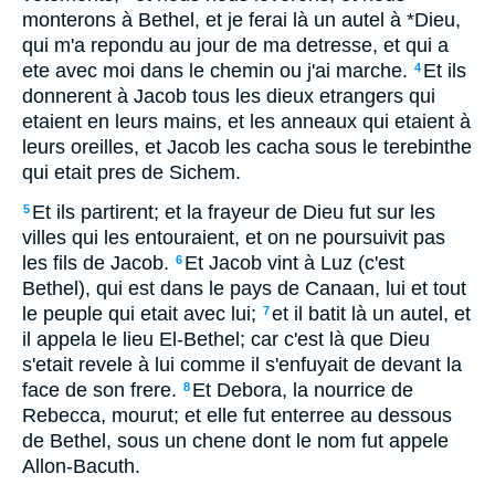
monterons à Bethel, et je ferai là un autel à *Dieu,
qui m'a repondu au jour de ma detresse, et qui a
ete avec moi dans le chemin ou j'ai marche.
Et ils
4
donnerent à Jacob tous les dieux etrangers qui
etaient en leurs mains, et les anneaux qui etaient à
leurs oreilles, et Jacob les cacha sous le terebinthe
qui etait pres de Sichem.
Et ils partirent; et la frayeur de Dieu fut sur les
5
villes qui les entouraient, et on ne poursuivit pas
les fils de Jacob.
Et Jacob vint à Luz (c'est
6
Bethel), qui est dans le pays de Canaan, lui et tout
le peuple qui etait avec lui;
et il batit là un autel, et
7
il appela le lieu El-Bethel; car c'est là que Dieu
s'etait revele à lui comme il s'enfuyait de devant la
face de son frere.
Et Debora, la nourrice de
8
Rebecca, mourut; et elle fut enterree au dessous
de Bethel, sous un chene dont le nom fut appele
Allon-Bacuth.