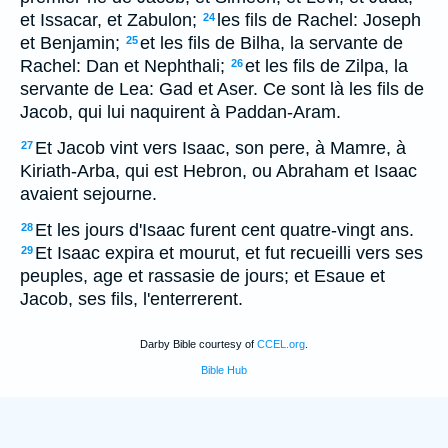
et Issacar, et Zabulon;
les fils de Rachel: Joseph
24
et Benjamin;
et les fils de Bilha, la servante de
25
Rachel: Dan et Nephthali;
et les fils de Zilpa, la
26
servante de Lea: Gad et Aser. Ce sont là les fils de
Jacob, qui lui naquirent à Paddan-Aram.
Et Jacob vint vers Isaac, son pere, à Mamre, à
27
Kiriath-Arba, qui est Hebron, ou Abraham et Isaac
avaient sejourne.
Et les jours d'Isaac furent cent quatre-vingt ans.
28
Et Isaac expira et mourut, et fut recueilli vers ses
29
peuples, age et rassasie de jours; et Esaue et
Jacob, ses fils, l'enterrerent.
Darby Bible courtesy of
CCEL.org
.
Bible Hub