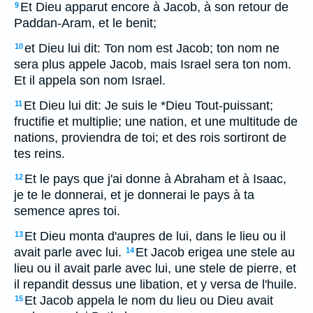
Et Dieu apparut encore à Jacob, à son retour de
9
Paddan-Aram, et le benit;
et Dieu lui dit: Ton nom est Jacob; ton nom ne
10
sera plus appele Jacob, mais Israel sera ton nom.
Et il appela son nom Israel.
Et Dieu lui dit: Je suis le *Dieu Tout-puissant;
11
fructifie et multiplie; une nation, et une multitude de
nations, proviendra de toi; et des rois sortiront de
tes reins.
Et le pays que j'ai donne à Abraham et à Isaac,
12
je te le donnerai, et je donnerai le pays à ta
semence apres toi.
Et Dieu monta d'aupres de lui, dans le lieu ou il
13
avait parle avec lui.
Et Jacob erigea une stele au
14
lieu ou il avait parle avec lui, une stele de pierre, et
il repandit dessus une libation, et y versa de l'huile.
Et Jacob appela le nom du lieu ou Dieu avait
15