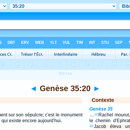
◄
Genèse 35:20
►
Contexte
Genèse 35
nt sur son sépulcre; c'est le monument
…
Rachel mourut, 
19
qui existe encore aujourd'hui.
le chemin d'Ephra
Jacob éleva u
20