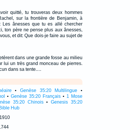
avoir quitté, tu trouveras deux hommes
achel, sur la frontière de Benjamin, à
nt: Les ânesses que tu es allé chercher
ici, ton père ne pense plus aux ânesses,
vous, et dit: Que dois-je faire au sujet de
 jetèrent dans une grande fosse au milieu
sur lui un très grand monceau de pierres.
hacun dans sa tente.…
néaire
•
Genèse 35:20 Multilingue
•
nol
•
Genèse 35:20 Français
•
1 Mose
nèse 35:20 Chinois
•
Genesis 35:20
Bible Hub
 1910
1744