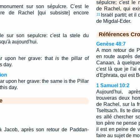
sépulcre; c'est l
monument sur son sépulcre. C'est le
de Rachel, qui exi
e de Rachel [qui subsiste] encore
Israël partit; et i
21
de Migdal-Eder.
Références Cro
e sur son sepulcre: c'est la stele du
qu'à aujourd'hui.
Genèse 48:7
A mon retour de P
en route auprès d
ar upon her grave: that
is
the pillar of
Canaan, à quelque 
s day.
c'est là que je l'ai
ion
d'Ephrata, qui est 
ar upon her grave: the same is the Pillar
1 Samuel 10:2
this day.
Aujourd'hui, aprè
trouveras deux ho
e
de Rachel, sur la f
Tseltsach. Ils te di
es allé chercher so
ton père ne pense 
il est en peine de v
à Jacob, après son retour de Paddan-
faire au sujet de mo