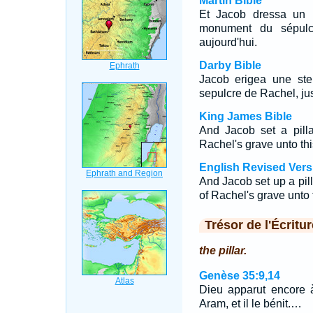
Martin Bible
Et Jacob dressa un 
monument du sépulcr
aujourd'hui.
Darby Bible
Jacob erigea une stel
sepulcre de Rachel, jus
King James Bible
And Jacob set a pill
Rachel's grave unto thi
English Revised Vers
And Jacob set up a pill
of Rachel's grave unto 
Trésor de l'Écritur
the pillar.
Genèse 35:9,14
Dieu apparut encore 
Aram, et il le bénit.…