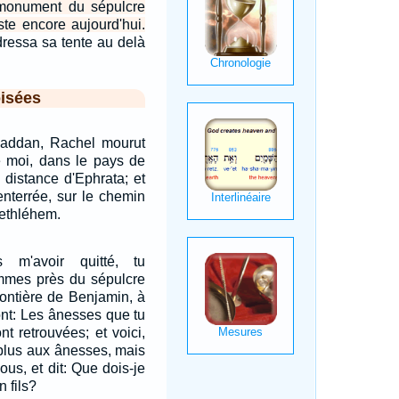
e monument du sépulcre
ste encore aujourd'hui.
l dressa sa tente au delà
isées
addan, Rachel mourut
e moi, dans le pays de
distance d'Ephrata; et
 enterrée, sur le chemin
Bethléhem.
s m'avoir quitté, tu
mmes près du sépulcre
rontière de Benjamin, à
ront: Les ânesses que tu
nt retrouvées; et voici,
plus aux ânesses, mais
ous, et dit: Que dois-je
n fils?