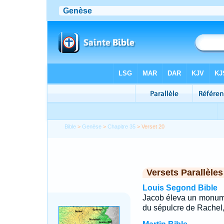
Bible
>
Genèse
>
Chapitre 35
> Verset 20
Versets Parallèles
Louis Segond Bible
Jacob éleva un monume
du sépulcre de Rachel, 