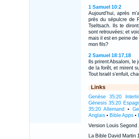
1 Samuel 10:2
Aujourd'hui, après m'
près du sépulcre de R
Tseltsach. Ils te diro
sont retrouvées; et vo
mais il est en peine de 
mon fils?
2 Samuel 18:17,18
Ils prirent Absalom, le
de la forêt, et mirent 
Tout Israël s'enfuit, c
Links
Genèse 35:20 Interli
Génesis 35:20 Espag
35:20 Allemand
•
Ge
Anglais
•
Bible Apps
•
Version Louis Segond
La Bible David Martin 