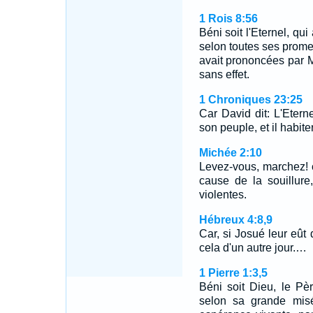
1 Rois 8:56
Béni soit l'Eternel, qu
selon toutes ses prome
avait prononcées par M
sans effet.
1 Chroniques 23:25
Car David dit: L'Etern
son peuple, et il habit
Michée 2:10
Levez-vous, marchez! ca
cause de la souillure
violentes.
Hébreux 4:8,9
Car, si Josué leur eût 
cela d'un autre jour.…
1 Pierre 1:3,5
Béni soit Dieu, le Pè
selon sa grande misé