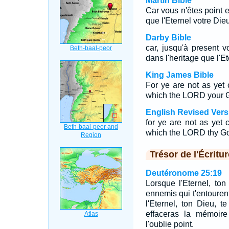
Martin Bible
Car vous n'êtes point e
que l'Eternel votre Die
Darby Bible
car, jusqu'à present 
dans l'heritage que l'Et
King James Bible
For ye are not as yet 
which the LORD your G
English Revised Vers
for ye are not as yet 
which the LORD thy Go
Trésor de l'Écritur
Deutéronome 25:19
Lorsque l'Eternel, ton
ennemis qui t'entouren
l'Eternel, ton Dieu, t
effaceras la mémoir
l'oublie point.