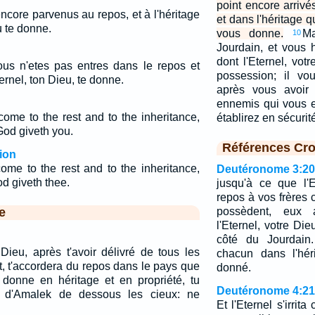
point encore arrivé
ncore parvenus au repos, et à l'héritage
et dans l'héritage q
u te donne.
vous donne.
Ma
10
Jourdain, et vous 
dont l'Eternel, vot
vous n'etes pas entres dans le repos et
possession; il vo
ernel, ton Dieu, te donne.
après vous avoir 
ennemis qui vous e
come to the rest and to the inheritance,
établirez en sécuri
od giveth you.
Références Cro
ion
come to the rest and to the inheritance,
Deutéronome 3:20
d giveth thee.
jusqu'à ce que l'
repos à vos frères 
e
possèdent, eux 
l'Eternel, votre Die
côté du Jourdain.
 Dieu, après t'avoir délivré de tous les
chacun dans l'hér
t, t'accordera du repos dans le pays que
donné.
e donne en héritage et en propriété, tu
Deutéronome 4:21
e d'Amalek de dessous les cieux: ne
Et l'Eternel s'irrit