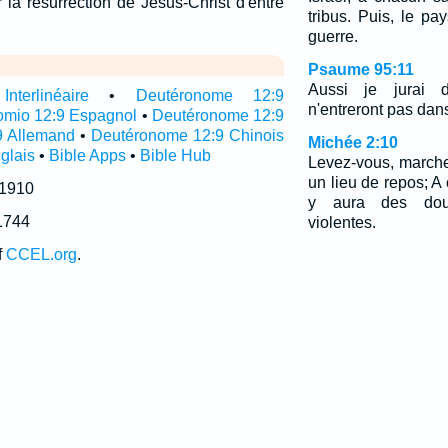
 la résurrection de Jésus-Christ d'entre
tribus. Puis, le pa
guerre.
Psaume 95:11
Aussi je jurai 
terlinéaire
•
Deutéronome 12:9
n'entreront pas dan
omio 12:9 Espagnol
•
Deutéronome 12:9
9 Allemand
•
Deutéronome 12:9 Chinois
Michée 2:10
glais
•
Bible Apps
•
Bible Hub
Levez-vous, marchez
un lieu de repos; A 
 1910
y aura des doul
1744
violentes.
f
CCEL.org
.