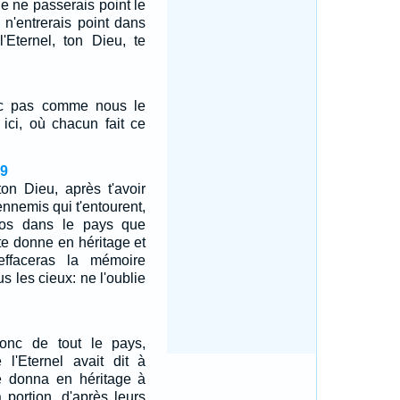
 je ne passerais point le
 n'entrerais point dans
'Eternel, ton Dieu, te
nc pas comme nous le
 ici, où chacun fait ce
19
ton Dieu, après t'avoir
ennemis qui t'entourent,
pos dans le pays que
 te donne en héritage et
effaceras la mémoire
 les cieux: ne l'oublie
onc de tout le pays,
 l'Eternel avait dit à
e donna en héritage à
 portion, d'après leurs