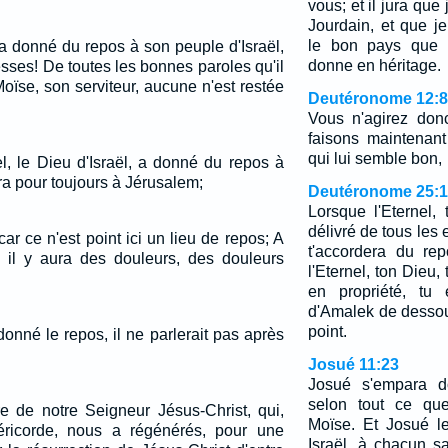
vous; et il jura que
Jourdain, et que je
le bon pays que l
i a donné du repos à son peuple d'Israël,
donne en héritage.
sses! De toutes les bonnes paroles qu'il
oïse, son serviteur, aucune n'est restée
Deutéronome 12:8
Vous n'agirez do
faisons maintenant
qui lui semble bon,
el, le Dieu d'Israël, a donné du repos à
era pour toujours à Jérusalem;
Deutéronome 25:
Lorsque l'Eternel, 
délivré de tous les 
r ce n'est point ici un lieu de repos; A
t'accordera du re
, il y aura des douleurs, des douleurs
l'Eternel, ton Dieu,
en propriété, tu 
d'Amalek de dessous
point.
donné le repos, il ne parlerait pas après
Josué 11:23
Josué s'empara d
selon tout ce que
re de notre Seigneur Jésus-Christ, qui,
Moïse. Et Josué l
ricorde, nous a régénérés, pour une
Israël, à chacun sa