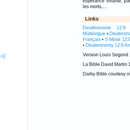
espérance vivante, par
les morts,…
Links
Deutéronome 12:9 In
Multilingue
•
Deuteron
Français
•
5 Mose 12:
•
Deuteronomy 12:9 An
Version Louis Segond
La Bible David Martin 
Darby Bible courtesy o