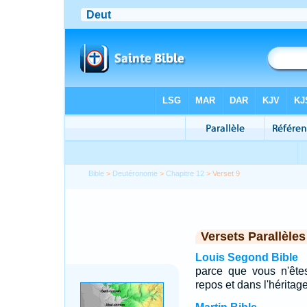
Bible
>
Deutéronome
>
Chapitre 12
> Verset 9
Versets Parallèles
Louis Segond Bible
parce que vous n'êtes
repos et dans l'héritag