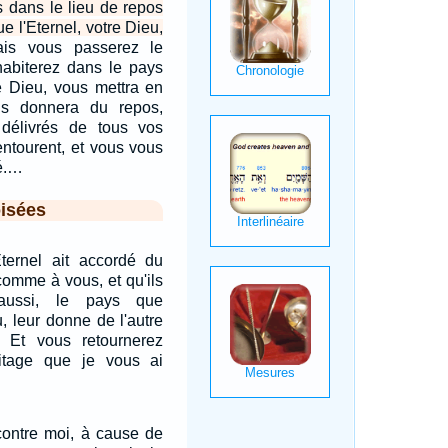
s dans le lieu de repos
ue l'Eternel, votre Dieu,
is vous passerez le
habiterez dans le pays
re Dieu, vous mettra en
us donnera du repos,
délivrés de tous vos
ntourent, et vous vous
té.…
isées
Eternel ait accordé du
comme à vous, et qu'ils
aussi, le pays que
u, leur donne de l'autre
 Et vous retournerez
itage que je vous ai
a contre moi, à cause de