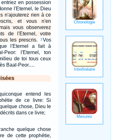
s entriez en possession
onne l'Eternel, le Dieu
s n'ajouterez rien à ce
scris, et vous n'en
; mais vous observerez
 de l'Eternel, votre
ous les prescris.
Vos
3
e l'Eternel a fait à
l-Peor: l'Eternel, ton
milieu de toi tous ceux
près Baal-Peor.…
isées
quiconque entend les
phétie de ce livre: Si
 quelque chose, Dieu le
décrits dans ce livre;
etranche quelque chose
re de cette prophétie,