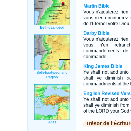
Martin Bible
Vous n'ajouterez rien
vous n'en diminuerez 
de l'Eternel votre Die
Darby Bible
Vous n'ajouterez rien
vous n'en retranc
commandements de l
commande.
King James Bible
Ye shall not add unto
shall ye diminish
o
commandments of the 
English Revised Vers
Ye shall not add unto
shall ye diminish fro
of the LORD your God 
Trésor de l'Écritur