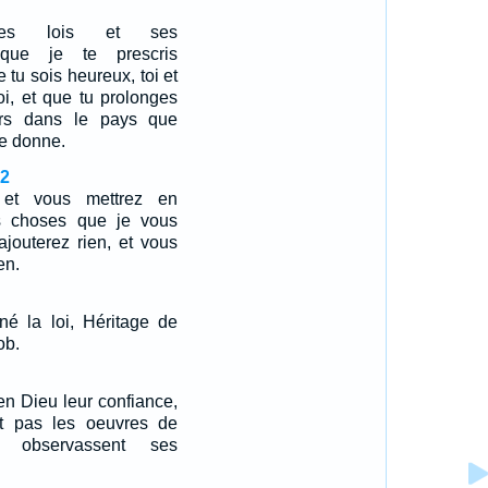
ses lois et ses
que je te prescris
e tu sois heureux, toi et
oi, et que tu prolonges
urs dans le pays que
te donne.
32
 et vous mettrez en
es choses que je vous
ajouterez rien, et vous
en.
é la loi, Héritage de
ob.
 en Dieu leur confiance,
ent pas les oeuvres de
s observassent ses