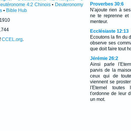
Proverbes 30:6
eutéronome 4:2 Chinois
•
Deuteronomy
N'ajoute rien à ses
s
•
Bible Hub
ne te reprenne et
 1910
menteur.
1744
Ecclésiaste 12:13
Ecoutons la fin du 
f
CCEL.org
.
observe ses comma
que doit faire tout
Jérémie 26:2
Ainsi parle l'Eter
parvis de la maison
ceux qui de toute
viennent se proste
l'Eternel toutes
t'ordonne de leur d
un mot.