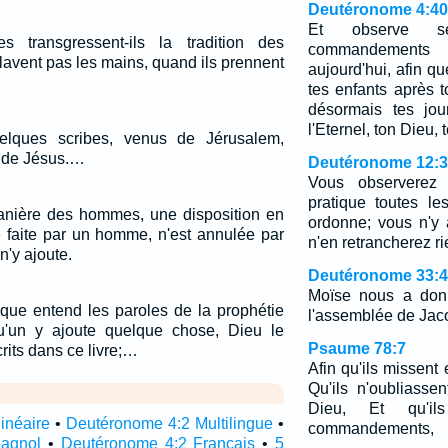
Deutéronome 4:40
Et observe 
es transgressent-ils la tradition des
commandements 
lavent pas les mains, quand ils prennent
aujourd'hui, afin qu
tes enfants après t
désormais tes jo
l'Eternel, ton Dieu, 
elques scribes, venus de Jérusalem,
 de Jésus.…
Deutéronome 12:
Vous observerez
pratique toutes l
manière des hommes, une disposition en
ordonne; vous n'y 
 faite par un homme, n'est annulée par
n'en retrancherez ri
n'y ajoute.
Deutéronome 33:4
Moïse nous a donn
nque entend les paroles de la prophétie
l'assemblée de Jac
qu'un y ajoute quelque chose, Dieu le
Psaume 78:7
rits dans ce livre;…
Afin qu'ils missent
Qu'ils n'oubliass
Dieu, Et qu'il
inéaire
•
Deutéronome 4:2 Multilingue
•
commandements,
pagnol
•
Deutéronome 4:2 Français
•
5