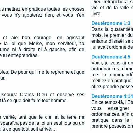
Dieu retranchera s
vie et de la ville 
s mettrez en pratique toutes les choses
livre.
vous n'y ajouterez rien, et vous n'en
Deutéronome 1:3
Dans la quarantiè
mois, le premier d
ent et aie bon courage, en agissant
enfants d'Israël sel
e la loi que Moïse, mon serviteur, t'a
lui avait ordonné de 
tourne ni à droite ni à gauche, afin de
e tu entreprendras.
Deutéronome 4:5
Voici, je vous ai e
ordonnances, comm
oles, De peur qu'il ne te reprenne et que
me l'a commandé
ur.
mettiez en pratique
allez prendre posse
iscours: Crains Dieu et observe ses
Deutéronome 4:14
à ce que doit faire tout homme.
En ce temps-là, l'
vous enseigne
ordonnances, afin 
 vérité, tant que le ciel et la terre ne
pratique dans le 
isparaîtra pas de la loi un seul iota ou un
prendre possession
qu'à ce que tout soit arrivé.…