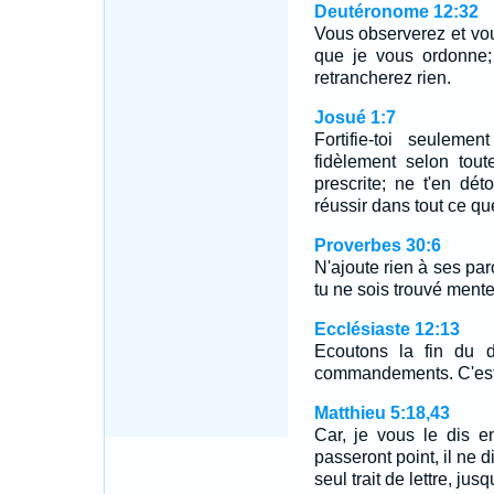
Deutéronome 12:32
Vous observerez et vou
que je vous ordonne; 
retrancherez rien.
Josué 1:7
Fortifie-toi seulem
fidèlement selon tout
prescrite; ne t'en dé
réussir dans tout ce qu
Proverbes 30:6
N'ajoute rien à ses par
tu ne sois trouvé mente
Ecclésiaste 12:13
Ecoutons la fin du d
commandements. C'est l
Matthieu 5:18,43
Car, je vous le dis en
passeront point, il ne d
seul trait de lettre, jus