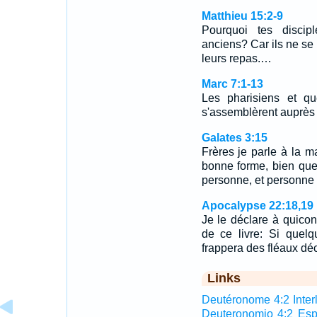
Matthieu 15:2-9
Pourquoi tes discipl
anciens? Car ils ne se 
leurs repas.…
Marc 7:1-13
Les pharisiens et qu
s'assemblèrent auprès
Galates 3:15
Frères je parle à la 
bonne forme, bien que
personne, et personne 
Apocalypse 22:18,19
Je le déclare à quico
de ce livre: Si quel
frappera des fléaux déc
Links
Deutéronome 4:2 Interl
Deuteronomio 4:2 Es