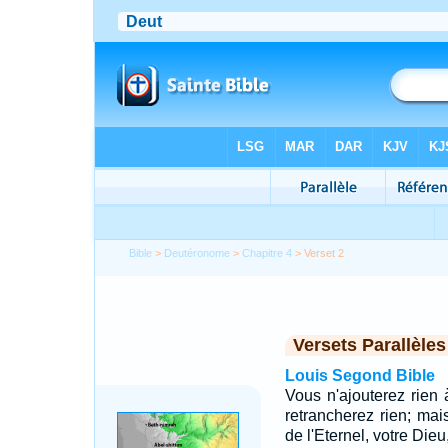
Bible
>
Deutéronome
>
Chapitre 4
> Verset 2
Versets Parallèles
Louis Segond Bible
Vous n'ajouterez rien 
retrancherez rien; m
de l'Eternel, votre Dieu