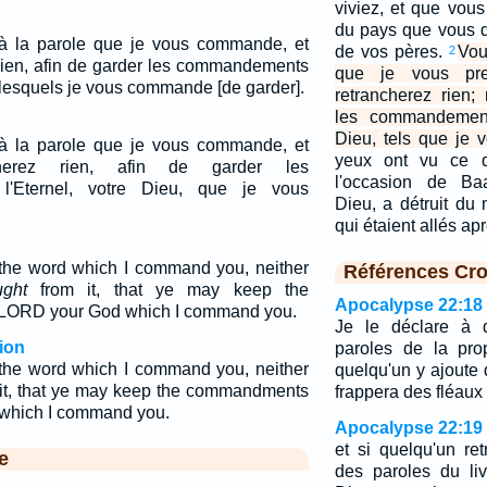
viviez, et que vou
du pays que vous d
 à la parole que je vous commande, et
de vos pères.
Vou
2
rien, afin de garder les commandements
que je vous pre
u lesquels je vous commande [de garder].
retrancherez rien
les commandements
Dieu, tels que je v
 à la parole que je vous commande, et
yeux ont vu ce qu
herez rien, afin de garder les
l'occasion de Baa
'Eternel, votre Dieu, que je vous
Dieu, a détruit du 
qui étaient allés a
 the word which I command you, neither
Références Cro
ught
from it, that ye may keep the
Apocalypse 22:18
LORD your God which I command you.
Je le déclare à 
ion
paroles de la pro
 the word which I command you, neither
quelqu'un y ajoute
m it, that ye may keep the commandments
frappera des fléaux 
which I command you.
Apocalypse 22:19
et si quelqu'un r
e
des paroles du liv