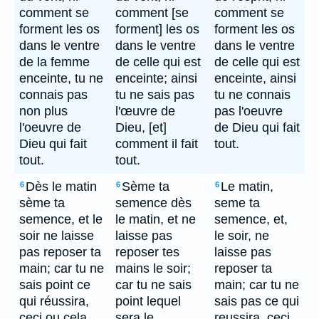
comment se
comment [se
comment se
forment les os
forment] les os
forment les os
dans le ventre
dans le ventre
dans le ventre
de la femme
de celle qui est
de celle qui est
enceinte, tu ne
enceinte; ainsi
enceinte, ainsi
connais pas
tu ne sais pas
tu ne connais
non plus
l'œuvre de
pas l'oeuvre
l'oeuvre de
Dieu, [et]
de Dieu qui fait
Dieu qui fait
comment il fait
tout.
tout.
tout.
Dès le matin
Sème ta
Le matin,
6
6
6
sème ta
semence dès
seme ta
semence, et le
le matin, et ne
semence, et,
soir ne laisse
laisse pas
le soir, ne
pas reposer ta
reposer tes
laisse pas
main; car tu ne
mains le soir;
reposer ta
sais point ce
car tu ne sais
main; car tu ne
qui réussira,
point lequel
sais pas ce qui
ceci ou cela,
sera le
reussira, ceci