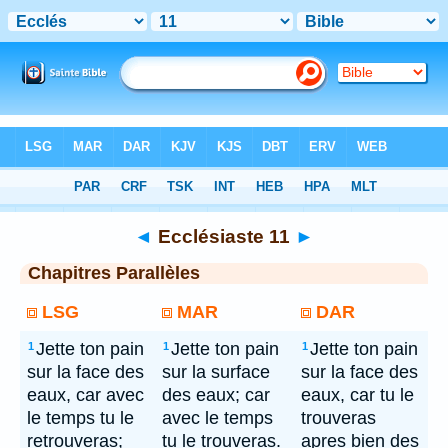
Bible
> Ecclésiaste 11
◄
Ecclésiaste 11
►
Chapitres Parallèles
LSG
MAR
DAR
Jette ton pain
Jette ton pain
Jette ton pain
1
1
1
sur la face des
sur la surface
sur la face des
eaux, car avec
des eaux; car
eaux, car tu le
le temps tu le
avec le temps
trouveras
retrouveras;
tu le trouveras.
apres bien des