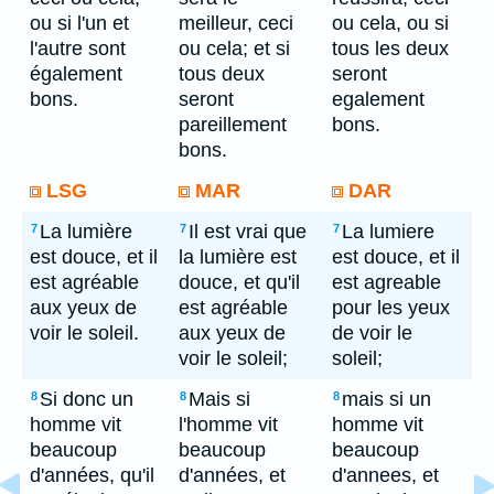
ou si l'un et
meilleur, ceci
ou cela, ou si
l'autre sont
ou cela; et si
tous les deux
également
tous deux
seront
bons.
seront
egalement
pareillement
bons.
bons.
LSG
MAR
DAR
La lumière
Il est vrai que
La lumiere
7
7
7
est douce, et il
la lumière est
est douce, et il
est agréable
douce, et qu'il
est agreable
aux yeux de
est agréable
pour les yeux
voir le soleil.
aux yeux de
de voir le
voir le soleil;
soleil;
Si donc un
Mais si
mais si un
8
8
8
homme vit
l'homme vit
homme vit
beaucoup
beaucoup
beaucoup
d'années, qu'il
d'années, et
d'annees, et