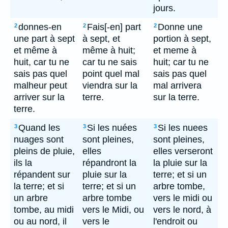
jours.
donnes-en
Fais[-en] part
Donne une
2
2
2
une part à sept
à sept, et
portion à sept,
et même à
même à huit;
et meme à
huit, car tu ne
car tu ne sais
huit; car tu ne
sais pas quel
point quel mal
sais pas quel
malheur peut
viendra sur la
mal arrivera
arriver sur la
terre.
sur la terre.
terre.
Quand les
Si les nuées
Si les nuees
3
3
3
nuages sont
sont pleines,
sont pleines,
pleins de pluie,
elles
elles verseront
ils la
répandront la
la pluie sur la
répandent sur
pluie sur la
terre; et si un
la terre; et si
terre; et si un
arbre tombe,
un arbre
arbre tombe
vers le midi ou
tombe, au midi
vers le Midi, ou
vers le nord, à
ou au nord, il
vers le
l'endroit ou