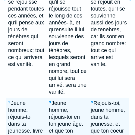
se réjouisse
qu'il se
se rejouit en
pendant toutes
réjouisse tout
toutes, qu'il se
ces années, et
le long de ces
souvienne
qu'il pense aux
années-là, et
aussi des jours
jours de
qu'ensuite il lui
de tenebres,
ténèbres qui
souvienne des
car ils sont en
seront
jours de
grand nombre:
nombreux; tout
ténèbres,
tout ce qui
ce qui arrivera
lesquels seront
arrive est
est vanité.
en grand
vanite.
nombre, tout ce
qui lui sera
arrivé, sera une
vanité.
Jeune
Jeune
Rejouis-toi,
9
9
9
homme,
homme,
jeune homme,
réjouis-toi
réjouis-toi en
dans ta
dans ta
ton jeune âge,
jeunesse, et
jeunesse, livre
et que ton
que ton coeur