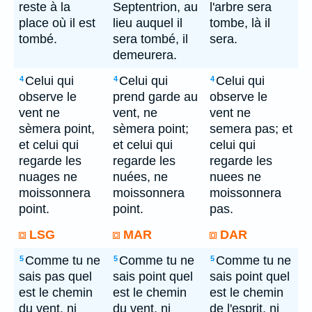
reste à la
Septentrion, au
l'arbre sera
place où il est
lieu auquel il
tombe, là il
tombé.
sera tombé, il
sera.
demeurera.
Celui qui
Celui qui
Celui qui
4
4
4
observe le
prend garde au
observe le
vent ne
vent, ne
vent ne
sèmera point,
sèmera point;
semera pas; et
et celui qui
et celui qui
celui qui
regarde les
regarde les
regarde les
nuages ne
nuées, ne
nuees ne
moissonnera
moissonnera
moissonnera
point.
point.
pas.
LSG
MAR
DAR
Comme tu ne
Comme tu ne
Comme tu ne
5
5
5
sais pas quel
sais point quel
sais point quel
est le chemin
est le chemin
est le chemin
du vent, ni
du vent, ni
de l'esprit, ni