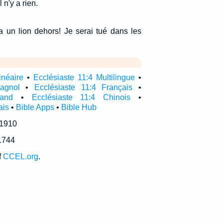
l n'y a rien.
 a un lion dehors! Je serai tué dans les
inéaire
•
Ecclésiaste 11:4 Multilingue
•
agnol
•
Ecclésiaste 11:4 Français
•
mand
•
Ecclésiaste 11:4 Chinois
•
ais
•
Bible Apps
•
Bible Hub
 1910
1744
f
CCEL.org
.