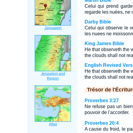
Martin Bible
Celui qui prend garde
regarde les nuées, ne 
Darby Bible
Celui qui observe le v
les nuees ne moissonn
King James Bible
He that observeth the w
the clouds shall not rea
English Revised Vers
He that observeth the w
the clouds shall not rea
Trésor de l'Écritur
Proverbes 3:27
Ne refuse pas un bienfa
pouvoir de l'accorder.
Proverbes 20:4
A cause du froid, le pa