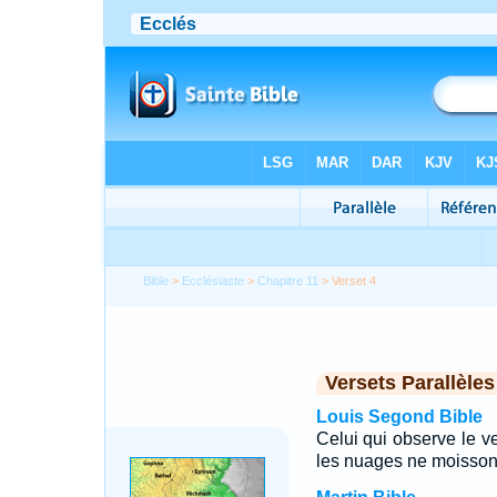
Bible
>
Ecclésiaste
>
Chapitre 11
> Verset 4
Versets Parallèles
Louis Segond Bible
Celui qui observe le ve
les nuages ne moisson