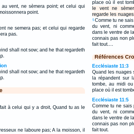
place où il est to
 au vent, ne sèmera point; et celui qui
le vent ne sèmera
moissonnera point.
regarde les nuages
Comme tu ne sais 
5
du vent, ni comme
ent ne semera pas; et celui qui regarde
dans le ventre de l
era pas.
connais pas non pl
fait tout.…
ind shall not sow; and he that regardeth
p.
Références Cro
ion
Ecclésiaste 11:3
ind shall not sow; and he that regardeth
Quand les nuages so
p.
la répandent sur l
tombe, au midi ou 
e
place où il est tomb
Ecclésiaste 11:5
Comme tu ne sais 
it à celui qui y a droit, Quand tu as le
du vent, ni comme
dans le ventre de l
connais pas non pl
fait tout.
resseux ne laboure pas; A la moisson, il