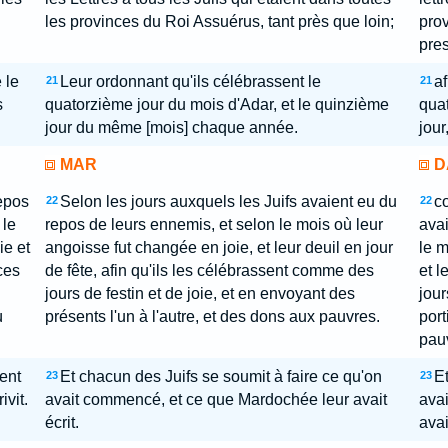
les provinces du Roi Assuérus, tant près que loin;
prov
pres
 le
Leur ordonnant qu'ils célébrassent le
af
21
21
s
quatorzième jour du mois d'Adar, et le quinzième
quat
jour du même [mois] chaque année.
jour
MAR
D
epos
Selon les jours auxquels les Juifs avaient eu du
c
22
22
 le
repos de leurs ennemis, et selon le mois où leur
ava
ie et
angoisse fut changée en joie, et leur deuil en jour
le m
ces
de fête, afin qu'ils les célébrassent comme des
et l
jours de festin et de joie, et en envoyant des
jour
ù
présents l'un à l'autre, et des dons aux pauvres.
port
pau
ient
Et chacun des Juifs se soumit à faire ce qu'on
Et
23
23
vit.
avait commencé, et ce que Mardochée leur avait
ava
écrit.
avai