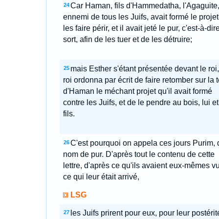
Car Haman, fils d'Hammedatha, l'Agaguite
24
ennemi de tous les Juifs, avait formé le proje
les faire périr, et il avait jeté le pur, c'est-à-dir
sort, afin de les tuer et de les détruire;
mais Esther s'étant présentée devant le roi,
25
roi ordonna par écrit de faire retomber sur la t
d'Haman le méchant projet qu'il avait formé
contre les Juifs, et de le pendre au bois, lui e
fils.
C'est pourquoi on appela ces jours Purim, 
26
nom de pur. D'après tout le contenu de cette
lettre, d'après ce qu'ils avaient eux-mêmes vu
ce qui leur était arrivé,
LSG
les Juifs prirent pour eux, pour leur postérité
27