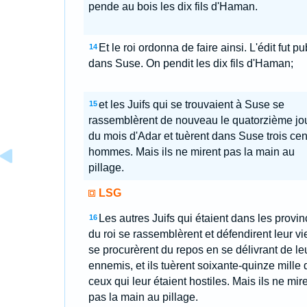
pende au bois les dix fils d'Haman.
Et le roi ordonna de faire ainsi. L'édit fut pu
14
dans Suse. On pendit les dix fils d'Haman;
et les Juifs qui se trouvaient à Suse se
15
rassemblèrent de nouveau le quatorzième jo
du mois d'Adar et tuèrent dans Suse trois cen
hommes. Mais ils ne mirent pas la main au
pillage.
LSG
Les autres Juifs qui étaient dans les provi
16
du roi se rassemblèrent et défendirent leur vie
se procurèrent du repos en se délivrant de le
ennemis, et ils tuèrent soixante-quinze mille 
ceux qui leur étaient hostiles. Mais ils ne mir
pas la main au pillage.