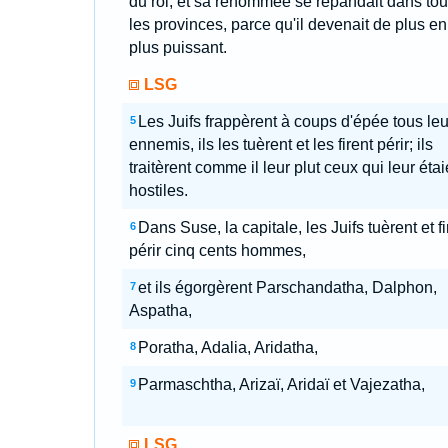
du roi, et sa renommée se répandait dans tou
les provinces, parce qu'il devenait de plus en
plus puissant.
LSG
Les Juifs frappèrent à coups d'épée tous leu
5
ennemis, ils les tuèrent et les firent périr; ils
traitèrent comme il leur plut ceux qui leur étai
hostiles.
Dans Suse, la capitale, les Juifs tuèrent et fi
6
périr cinq cents hommes,
et ils égorgèrent Parschandatha, Dalphon,
7
Aspatha,
Poratha, Adalia, Aridatha,
8
Parmaschtha, Arizaï, Aridaï et Vajezatha,
9
LSG