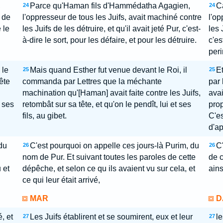
,
Parce qu'Haman fils d'Hammédatha Agagien,
C
24
24
t de
l'oppresseur de tous les Juifs, avait machiné contre
l'op
e le
les Juifs de les détruire, et qu'il avait jeté Pur, c'est-
les 
à-dire le sort, pour les défaire, et pour les détruire.
c'es
perir
 le
Mais quand Esther fut venue devant le Roi, il
Et
25
25
ête
commanda par Lettres que la méchante
par 
machination qu'[Haman] avait faite contre les Juifs,
avai
t ses
retombât sur sa tête, et qu'on le pendît, lui et ses
prop
fils, au gibet.
C'es
d'ap
du
C'est pourquoi on appelle ces jours-là Purim, du
C'
26
26
nom de Pur. Et suivant toutes les paroles de cette
de c
 et
dépêche, et selon ce qu ils avaient vu sur cela, et
ains
ce qui leur était arrivé,
MAR
D
, et
Les Juifs établirent et se soumirent, eux et leur
le
27
27