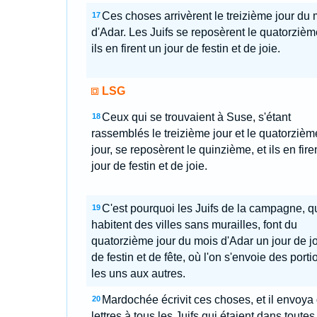
Ces choses arrivèrent le treizième jour du 
17
d'Adar. Les Juifs se reposèrent le quatorzième
ils en firent un jour de festin et de joie.
LSG
Ceux qui se trouvaient à Suse, s'étant
18
rassemblés le treizième jour et le quatorzièm
jour, se reposèrent le quinzième, et ils en fire
jour de festin et de joie.
C'est pourquoi les Juifs de la campagne, q
19
habitent des villes sans murailles, font du
quatorzième jour du mois d'Adar un jour de jo
de festin et de fête, où l'on s'envoie des porti
les uns aux autres.
Mardochée écrivit ces choses, et il envoya
20
lettres à tous les Juifs qui étaient dans toutes