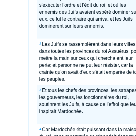
s'exécuter l'ordre et l'édit du roi, et où les
ennemis des Juifs avaient espéré dominer su
eux, ce fut le contraire qui arriva, et les Juifs
dominèrent sur leurs ennemis.
Les Juifs se rassemblèrent dans leurs villes
2
dans toutes les provinces du roi Assuérus, p
mettre la main sur ceux qui cherchaient leur
perte; et personne ne put leur résister, car la
crainte qu'on avait d'eux s'était emparée de t
les peuples.
Et tous les chefs des provinces, les satrapes
3
les gouverneurs, les fonctionnaires du roi,
soutinrent les Juifs, à cause de l'effroi que leu
inspirait Mardochée.
Car Mardochée était puissant dans la mais
4