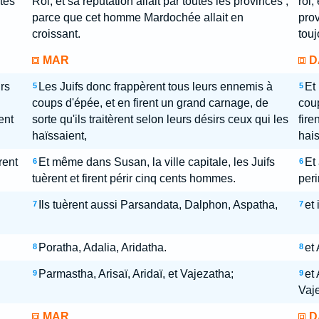
tes
Roi, et sa réputation allait par toutes les provinces ;
roi,
parce que cet homme Mardochée allait en
prov
croissant.
touj
MAR
D
rs
Les Juifs donc frappèrent tous leurs ennemis à
Et
5
5
coups d'épée, et en firent un grand carnage, de
coup
ent
sorte qu'ils traitèrent selon leurs désirs ceux qui les
fire
haïssaient,
hais
rent
Et même dans Susan, la ville capitale, les Juifs
Et 
6
6
tuèrent et firent périr cinq cents hommes.
peri
Ils tuèrent aussi Parsandata, Dalphon, Aspatha,
et
7
7
Poratha, Adalia, Aridatha.
et
8
8
Parmastha, Arisaï, Aridaï, et Vajezatha;
et 
9
9
Vaj
MAR
D