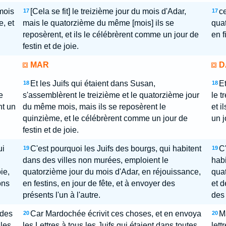
mois
[Cela se fit] le treizième jour du mois d'Adar,
ce
17
17
, et
mais le quatorzième du même [mois] ils se
quat
reposèrent, et ils le célébrèrent comme un jour de
en f
festin et de joie.
MAR
D
Et les Juifs qui étaient dans Susan,
Et
18
18
e
s'assemblèrent le treizième et le quatorzième jour
le t
nt un
du même mois, mais ils se reposèrent le
et i
quinzième, et le célébrèrent comme un jour de
un j
festin et de joie.
ui
C'est pourquoi les Juifs des bourgs, qui habitent
C'
19
19
dans des villes non murées, emploient le
habi
ie,
quatorzième jour du mois d'Adar, en réjouissance,
quat
ons
en festins, en jour de fête, et à envoyer des
et d
présents l'un à l'autre.
des 
 des
Car Mardochée écrivit ces choses, et en envoya
M
20
20
 les
les Lettres à tous les Juifs qui étaient dans toutes
lett