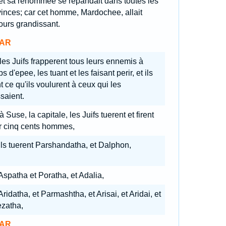
 et sa renommee se repandait dans toutes les
inces; car cet homme, Mardochee, allait
ours grandissant.
AR
 les Juifs frapperent tous leurs ennemis à
s d'epee, les tuant et les faisant perir, et ils
nt ce qu'ils voulurent à ceux qui les
saient.
à Suse, la capitale, les Juifs tuerent et firent
r cinq cents hommes,
 ils tuerent Parshandatha, et Dalphon,
 Aspatha et Poratha, et Adalia,
Aridatha, et Parmashtha, et Arisai, et Aridai, et
ezatha,
AR