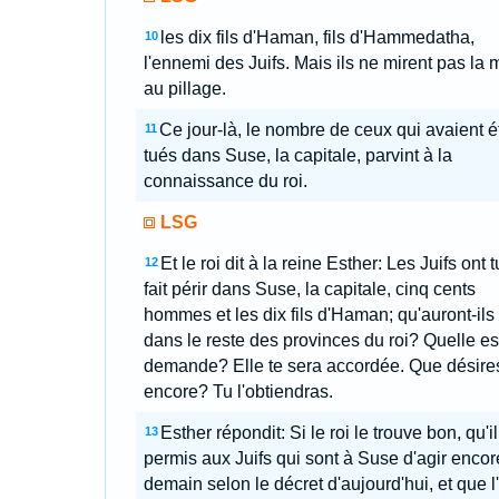
les dix fils d'Haman, fils d'Hammedatha,
10
l'ennemi des Juifs. Mais ils ne mirent pas la 
au pillage.
Ce jour-là, le nombre de ceux qui avaient é
11
tués dans Suse, la capitale, parvint à la
connaissance du roi.
LSG
Et le roi dit à la reine Esther: Les Juifs ont t
12
fait périr dans Suse, la capitale, cinq cents
hommes et les dix fils d'Haman; qu'auront-ils 
dans le reste des provinces du roi? Quelle est
demande? Elle te sera accordée. Que désire
encore? Tu l'obtiendras.
Esther répondit: Si le roi le trouve bon, qu'il
13
permis aux Juifs qui sont à Suse d'agir encor
demain selon le décret d'aujourd'hui, et que l