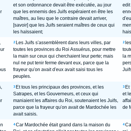
et son ordonnance devait être exécutée, au jour
edit
r
que les ennemis des Juifs espéraient en être les
enne
maîtres, au lieu que le contraire devait arriver,
d'eu
[savoir] que les Juifs seraient maîtres de ceux qui
meme
les haïssaient;
hais
,
Les Juifs s'assemblèrent dans leurs villes, par
le
2
2
our
toutes les provinces du Roi Assuérus, pour mettre
tout
la main sur ceux qui cherchaient leur perte; mais
la m
nul ne put tenir ferme devant eux, parce que la
pers
ous
frayeur qu'on avait d'eux avait saisi tous les
Juif
peuples.
,
Et tous les principaux des provinces, et les
Et 
3
3
Satrapes, et les Gouverneurs, et ceux qui
et l
r
maniaient les affaires du Roi, soutenaient les Juifs,
affa
parce que la frayeur qu'on avait de Mardochée les
de 
avait saisis.
on
Car Mardochée était grand dans la maison du
Ca
4
4