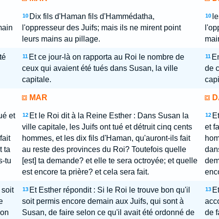
Dix fils d'Haman fils d'Hammédatha,
le
10
10
main
l'oppresseur des Juifs; mais ils ne mirent point
l'op
leurs mains au pillage.
main
té
Et ce jour-là on rapporta au Roi le nombre de
En
11
11
ceux qui avaient été tués dans Susan, la ville
de c
capitale.
capi
MAR
D
ué et
Et le Roi dit à la Reine Esther : Dans Susan la
Et
12
12
ville capitale, les Juifs ont tué et détruit cinq cents
et f
fait
hommes, et les dix fils d'Haman, qu'auront-ils fait
homm
 ta
au reste des provinces du Roi? Toutefois quelle
dans
s-tu
[est] ta demande? et elle te sera octroyée; et quelle
dema
est encore ta prière? et cela sera fait.
enco
 soit
Et Esther répondit : Si le Roi le trouve bon qu'il
Et
13
13
e
soit permis encore demain aux Juifs, qui sont à
acc
'on
Susan, de faire selon ce qu'il avait été ordonné de
de f