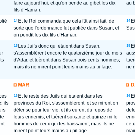
faire aujourd'hui, et qu'on pende au gibet les dix
au b
fils d'Haman.
blié
Et le Roi commanda que cela fût ainsi fait; de
Et
14
14
sorte que l'ordonnance fut publiée dans Susan, et
Suse
on pendit les dix fils d'Haman.
Les Juifs donc qui étaient dans Susan,
Et
15
15
ur
s'assemblèrent encore le quatorzième jour du mois
auss
ts
d'Adar, et tuèrent dans Susan trois cents hommes;
tuer
mais ils ne mirent point leurs mains au pillage.
ne m
MAR
D
nces
Et le reste des Juifs qui étaient dans les
Et
16
16
; ils
provinces du Roi, s'assemblèrent, et se mirent en
prov
urs
défense pour leur vie, et ils eurent du repos de
defe
de
leurs ennemis, et tuèrent soixante et quinze mille
enne
ent
hommes de ceux qui les haïssaient; mais ils ne
ceux
mirent point leurs mains au pillage.
main