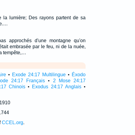
e la lumière; Des rayons partent de sa
ce.…
as approchés d'une montagne qu'on
était embrasée par le feu, ni de la nuée,
 la tempête,…
ire
•
Exode 24:17 Multilingue
•
Éxodo
ode 24:17 Français
•
2 Mose 24:17
:17 Chinois
•
Exodus 24:17 Anglais
•
 1910
1744
f
CCEL.org
.