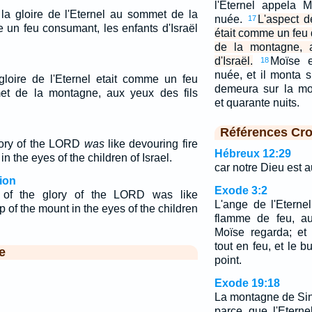
l'Eternel appela 
 la gloire de l'Eternel au sommet de la
nuée.
L'aspect d
17
 un feu consumant, les enfants d'Israël
était comme un feu
de la montagne, 
d'Israël.
Moïse e
18
nuée, et il monta 
gloire de l'Eternel etait comme un feu
demeura sur la mo
et de la montagne, aux yeux des fils
et quarante nuits.
Références Cro
glory of the LORD
was
like devouring fire
Hébreux 12:29
in the eyes of the children of Israel.
car notre Dieu est a
ion
Exode 3:2
of the glory of the LORD was like
L'ange de l'Eterne
p of the mount in the eyes of the children
flamme de feu, au
Moïse regarda; et 
tout en feu, et le 
e
point.
Exode 19:18
La montagne de Sina
parce que l'Etern