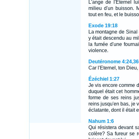
L'ange de l'Eternel l
milieu d'un buisson. M
tout en feu, et le buis
Exode 19:18
La montagne de Sinaï é
y était descendu au mi
la fumée d'une fournai
violence.
Deutéronome 4:24,36
Car l'Eternel, ton Dieu
Ézéchiel 1:27
Je vis encore comme de
duquel était cet homme,
forme de ses reins ju
reins jusqu'en bas, je
éclatante, dont il était
Nahum 1:6
Qui résistera devant s
colère? Sa fureur se 