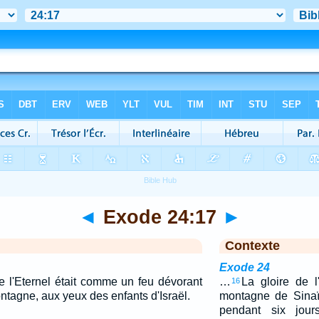
◄
Exode 24:17
►
Contexte
Exode 24
de l'Eternel était comme un feu dévorant
…
La gloire de l
16
ntagne, aux yeux des enfants d'Israël.
montagne de Sinaï,
pendant six jour