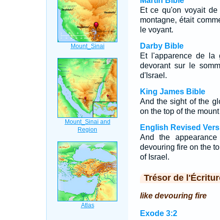
Martin Bible
Et ce qu'on voyait de
montagne, était comme
le voyant.
Darby Bible
Et l'apparence de la 
devorant sur le somm
d'Israel.
King James Bible
And the sight of the 
on the top of the mount 
English Revised Vers
And the appearance 
devouring fire on the to
of Israel.
Trésor de l'Écritur
like devouring fire
Exode 3:2