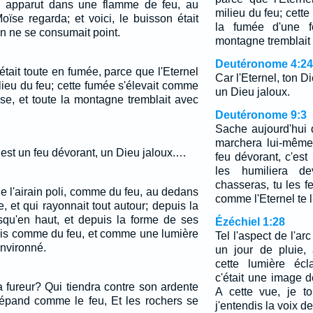
ui apparut dans une flamme de feu, au
milieu du feu; cett
oïse regarda; et voici, le buisson était
la fumée d'une fo
son ne se consumait point.
montagne tremblait 
Deutéronome 4:24
tait toute en fumée, parce que l'Eternel
Car l'Eternel, ton D
lieu du feu; cette fumée s'élevait comme
un Dieu jaloux.
se, et toute la montagne tremblait avec
Deutéronome 9:3
Sache aujourd'hui q
marchera lui-même
, est un feu dévorant, un Dieu jaloux.…
feu dévorant, c'est 
les humiliera de
chasseras, tu les f
 l'airain poli, comme du feu, au dedans
comme l'Eternel te l'
 et qui rayonnait tout autour; depuis la
squ'en haut, et depuis la forme de ses
Ézéchiel 1:28
 vis comme du feu, et comme une lumière
Tel l'aspect de l'ar
 environné.
un jour de pluie, 
cette lumière écla
c'était une image de
a fureur? Qui tiendra contre son ardente
A cette vue, je t
répand comme le feu, Et les rochers se
j'entendis la voix de