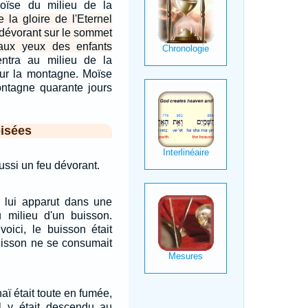
Moïse du milieu de la
e la gloire de l'Eternel
 dévorant sur le sommet
aux yeux des enfants
ntra au milieu de la
sur la montagne. Moïse
ntagne quarante jours
isées
ussi un feu dévorant.
l lui apparut dans une
 milieu d'un buisson.
voici, le buisson était
buisson ne se consumait
ï était toute en fumée,
el y était descendu au