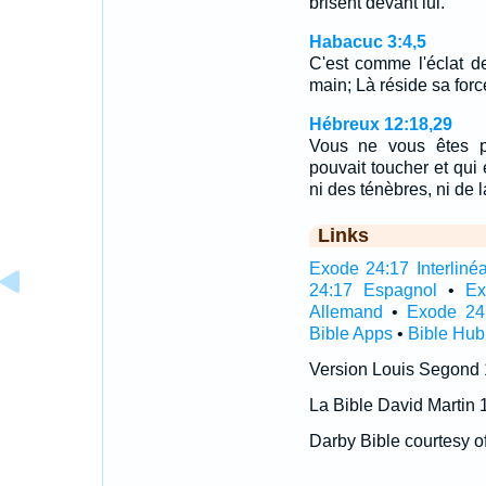
brisent devant lui.
Habacuc 3:4,5
C'est comme l'éclat d
main; Là réside sa for
Hébreux 12:18,29
Vous ne vous êtes p
pouvait toucher et qui 
ni des ténèbres, ni de
Links
Exode 24:17 Interlinéa
24:17 Espagnol
•
Ex
Allemand
•
Exode 24
Bible Apps
•
Bible Hub
Version Louis Segond
La Bible David Martin 
Darby Bible courtesy o