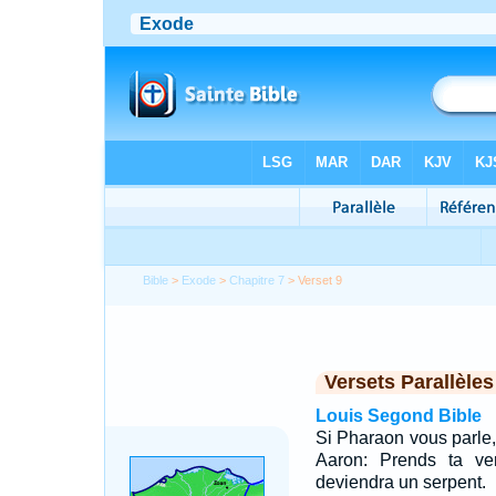
Bible
>
Exode
>
Chapitre 7
> Verset 9
Versets Parallèles
Louis Segond Bible
Si Pharaon vous parle, 
Aaron: Prends ta ver
deviendra un serpent.