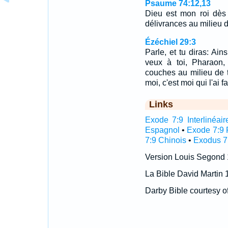
Psaume 74:12,13
Dieu est mon roi dès
délivrances au milieu d
Ézéchiel 29:3
Parle, et tu diras: Ains
veux à toi, Pharaon, 
couches au milieu de t
moi, c'est moi qui l'ai fai
Links
Exode 7:9 Interlinéair
Espagnol
•
Exode 7:9 
7:9 Chinois
•
Exodus 7:
Version Louis Segond
La Bible David Martin 
Darby Bible courtesy o