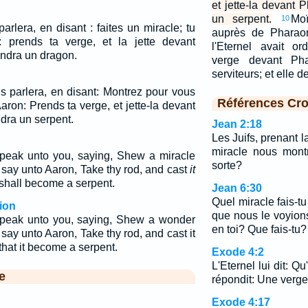
et jette-la devant 
un serpent.
Moï
10
lera, en disant : faites un miracle; tu
auprès de Pharaon
: prends ta verge, et la jette devant
l'Eternel avait o
endra un dragon.
verge devant Ph
serviteurs; et elle 
 parlera, en disant: Montrez pour vous
Références Cro
Aaron: Prends ta verge, et jette-la devant
dra un serpent.
Jean 2:18
Les Juifs, prenant la
miracle nous montr
peak unto you, saying, Shew a miracle
sorte?
t say unto Aaron, Take thy rod, and cast
it
 shall become a serpent.
Jean 6:30
Quel miracle fais-tu 
ion
que nous le voyion
peak unto you, saying, Shew a wonder
en toi? Que fais-tu?
 say unto Aaron, Take thy rod, and cast it
hat it become a serpent.
Exode 4:2
L'Eternel lui dit: Qu
e
répondit: Une verge
Exode 4:17