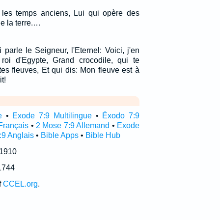
 les temps anciens, Lui qui opère des
e la terre.…
i parle le Seigneur, l'Eternel: Voici, j'en
roi d'Egypte, Grand crocodile, qui te
es fleuves, Et qui dis: Mon fleuve est à
t!
e
•
Exode 7:9 Multilingue
•
Éxodo 7:9
Français
•
2 Mose 7:9 Allemand
•
Exode
9 Anglais
•
Bible Apps
•
Bible Hub
 1910
1744
f
CCEL.org
.