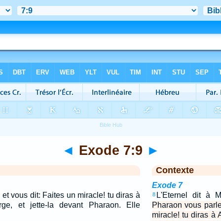
◄
Exode 7:9
►
Contexte
Exode 7
et vous dit: Faites un miracle! tu diras à
L'Eternel dit à
8
ge, et jette-la devant Pharaon. Elle
Pharaon vous parle,
miracle! tu diras à