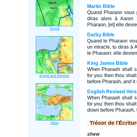
Martin Bible
Quand Pharaon vous par
diras alors à Aaron 
Pharaon, [et] elle devi
Darby Bible
Quand le Pharaon vous
un miracle, tu diras à 
le Pharaon: elle devien
King James Bible
When Pharaoh shall s
for you: then thou shal
before Pharaoh,
and
it
English Revised Vers
When Pharaoh shall s
for you: then thou shalt
down before Pharaoh, t
Trésor de l'Écritur
shew