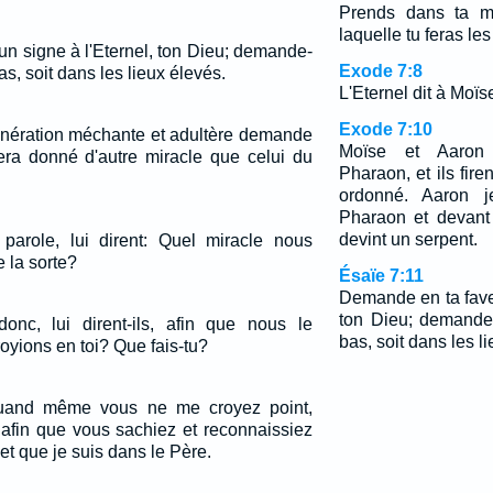
Prends dans ta ma
laquelle tu feras les
n signe à l'Eternel, ton Dieu; demande-
Exode 7:8
bas, soit dans les lieux élevés.
L'Eternel dit à Moïs
Exode 7:10
génération méchante et adultère demande
Moïse et Aaron 
sera donné d'autre miracle que celui du
Pharaon, et ils fire
ordonné. Aaron j
Pharaon et devant 
devint un serpent.
 parole, lui dirent: Quel miracle nous
e la sorte?
Ésaïe 7:11
Demande en ta faveu
ton Dieu; demande-
donc, lui dirent-ils, afin que nous le
bas, soit dans les l
oyions en toi? Que fais-tu?
 quand même vous ne me croyez point,
 afin que vous sachiez et reconnaissiez
et que je suis dans le Père.