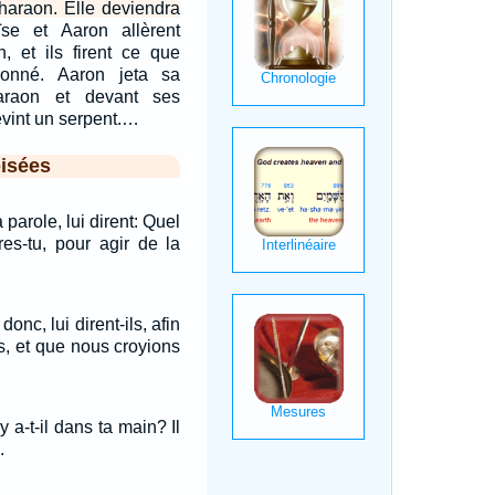
Pharaon. Elle deviendra
se et Aaron allèrent
, et ils firent ce que
rdonné. Aaron jeta sa
araon et devant ses
devint un serpent.…
isées
 parole, lui dirent: Quel
es-tu, pour agir de la
donc, lui dirent-ils, afin
s, et que nous croyions
'y a-t-il dans ta main? Il
.