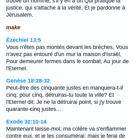
trouve un homme, s'il y en a un Qui pratique la
justice, qui s'attache à la vérité, Et je pardonne à
Jérusalem.
make
Ézéchiel 13:5
Vous n'êtes pas montés devant les brèches, Vous
n'avez pas entouré d'un mur la maison d'Israël,
Pour demeurer fermes dans le combat, Au jour de
l'Eternel.
Genèse 18:28-32
Peut-être des cinquante justes en manquera-t-il
cinq: pour cinq, détruiras-tu toute la ville? Et
l'Eternel dit: Je ne la détruirai point, si j'y trouve
quarante-cinq justes.…
Exode 32:10-14
Maintenant laisse-moi; ma colère va s'enflammer
contre eux, et je les consumerai; mais je ferai de