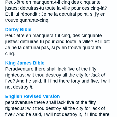
Peut-être en manquera-t-il cinq des cinquante
justes; détruiras-tu toute la ville pour ces cinq-là?
Et il lui répondit : Je ne la détruirai point, si j'y en
trouve quarante-cinq.
Darby Bible
Peut-etre en manquera-t-il cinq, des cinquante
justes; detruiras-tu pour cinq toute la ville? Et il dit:
Je ne la detruirai pas, si j'y en trouve quarante-
cinq.
King James Bible
Peradventure there shall lack five of the fifty
righteous: wilt thou destroy all the city for
lack of
five? And he said, If I find there forty and five, I will
not destroy
it
.
English Revised Version
peradventure there shall lack five of the fifty
righteous: wilt thou destroy all the city for lack of
five? And he said, I will not destroy it, if I find there