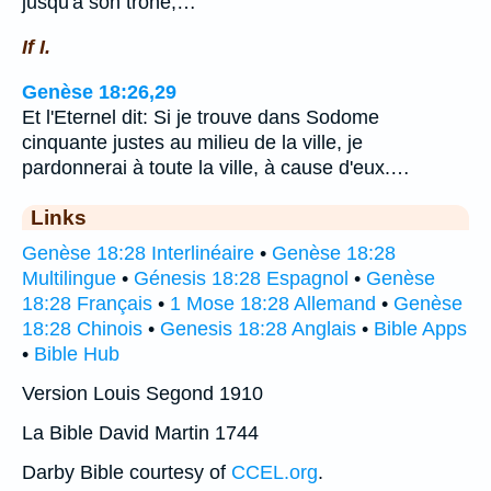
jusqu'à son trône,…
If I.
Genèse 18:26,29
Et l'Eternel dit: Si je trouve dans Sodome
cinquante justes au milieu de la ville, je
pardonnerai à toute la ville, à cause d'eux.…
Links
Genèse 18:28 Interlinéaire
•
Genèse 18:28
Multilingue
•
Génesis 18:28 Espagnol
•
Genèse
18:28 Français
•
1 Mose 18:28 Allemand
•
Genèse
18:28 Chinois
•
Genesis 18:28 Anglais
•
Bible Apps
•
Bible Hub
Version Louis Segond 1910
La Bible David Martin 1744
Darby Bible courtesy of
CCEL.org
.