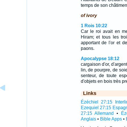
temps de son châtimen
of ivory
1 Rois 10:22
Car le roi avait en m
Hiram; et tous les tro
apportant de l'or et de
paons.
Apocalypse 18:12
cargaison d'or, d'argent
lin, de pourpre, de soi
senteur, de toute esp
d'objets en bois très pr
Links
Ézéchiel 27:15 Interli
Ezequiel 27:15 Espag
27:15 Allemand
•
Éz
Anglais
•
Bible Apps
•