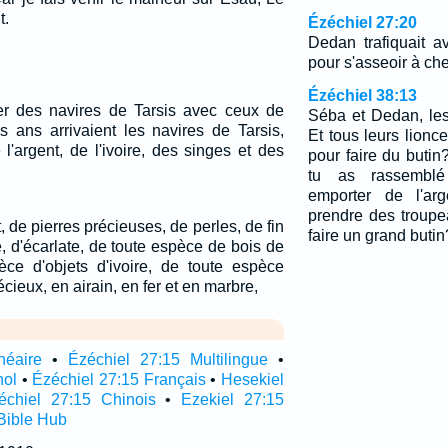
t.
Ézéchiel 27:20
Dedan trafiquait a
pour s'asseoir à che
Ézéchiel 38:13
er des navires de Tarsis avec ceux de
Séba et Dedan, le
is ans arrivaient les navires de Tarsis,
Et tous leurs lionce
 l'argent, de l'ivoire, des singes et des
pour faire du butin
tu as rassemblé
emporter de l'arg
prendre des troupe
, de pierres précieuses, de perles, de fin
faire un grand butin
e, d'écarlate, de toute espèce de bois de
èce d'objets d'ivoire, de toute espèce
écieux, en airain, en fer et en marbre,
néaire
•
Ézéchiel 27:15 Multilingue
•
nol
•
Ézéchiel 27:15 Français
•
Hesekiel
échiel 27:15 Chinois
•
Ezekiel 27:15
Bible Hub