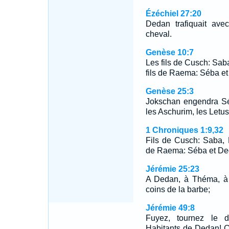
Ézéchiel 27:20
Dedan trafiquait ave
cheval.
Genèse 10:7
Les fils de Cusch: Sab
fils de Raema: Séba e
Genèse 25:3
Jokschan engendra Sé
les Aschurim, les Letu
1 Chroniques 1:9,32
Fils de Cusch: Saba, 
de Raema: Séba et D
Jérémie 25:23
A Dedan, à Théma, à 
coins de la barbe;
Jérémie 49:8
Fuyez, tournez le d
Habitants de Dedan! Ca