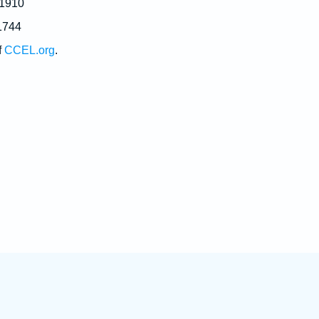
 1910
1744
f
CCEL.org
.