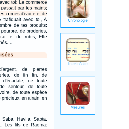
 avec toi; Le commerce
 passait par tes mains;
es cornes d'ivoire et de
 trafiquait avec toi, A
mbre de tes produits;
 pourpre, de broderies,
ail et de rubis, Elle
chés.…
isées
d'argent, de pierres
rles, de fin lin, de
 d'écarlate, de toute
e senteur, de toute
ivoire, de toute espèce
s précieux, en airain, en
: Saba, Havila, Sabta,
. Les fils de Raema: