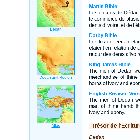
Martin Bible
Les enfants de Dédan o
le commerce de plusieu
dents d'ivoire, et de l'
Darby Bible
Les fils de Dedan eta
etaient en relation de 
retour des dents d'ivoir
King James Bible
The men of Dedan
we
merchandise of thine
horns of ivory and ebon
English Revised Vers
The men of Dedan were
mart of thine hand: t
ivory and ebony.
Trésor de l'Écritur
Dedan