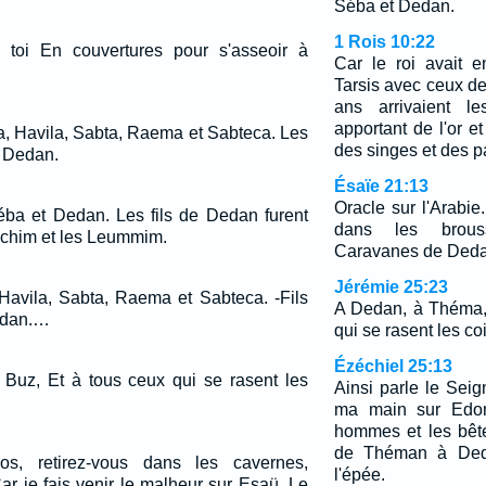
Séba et Dedan.
1 Rois 10:22
c toi En couvertures pour s'asseoir à
Car le roi avait 
Tarsis avec ceux de 
ans arrivaient le
apportant de l'or et 
a, Havila, Sabta, Raema et Sabteca. Les
des singes et des p
t Dedan.
Ésaïe 21:13
Oracle sur l'Arabie
ba et Dedan. Les fils de Dedan furent
dans les brouss
schim et les Leummim.
Caravanes de Deda
Jérémie 25:23
Havila, Sabta, Raema et Sabteca. -Fils
A Dedan, à Théma,
edan.…
qui se rasent les co
Ézéchiel 25:13
Buz, Et à tous ceux qui se rasent les
Ainsi parle le Seign
ma main sur Edom
hommes et les bête
de Théman à Deda
os, retirez-vous dans les cavernes,
l'épée.
r je fais venir le malheur sur Esaü, Le