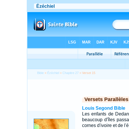
Bible
>
Ézéchiel
>
Chapitre 27
> Verset 15
Versets Parallèles
Louis Segond Bible
Les enfants de Dedan 
beaucoup d'îles passa
cornes d'ivoire et de l'