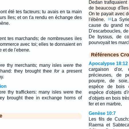
Dedan trafiquaient
de beaucoup d'îles
nt été tes facteurs; tu avais en ta main
On te payait avec d
rs Iles; et on t'a rendu en échange des
l'ébène.
La Syrie
16
ébène.
cause du grand no
D'escarboucles, de
De byssus, de cor
ient tes marchands; de nombreuses iles
pourvoyait tes mar
commerce avec toi; elles te donnaient en
e et de l'ebene.
Références Cro
Apocalypse 18:12
re
thy merchants; many isles
were
the
cargaison d'or, 
 hand: they brought thee
for
a present
précieuses, de pe
y.
pourpre, de soie,
ion
espèce de bois d
 thy traffickers: many isles were the
espèce d'objets d'
hey brought thee in exchange horns of
d'objets en bois trè
fer et en marbre,
Genèse 10:7
e
Les fils de Cusch
Raema et Sabteca