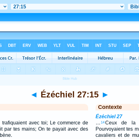
◄
Ézéchiel 27:15
►
Contexte
Ézéchiel 27
trafiquaient avec toi; Le commerce de
…
Ceux de la 
14
it par tes mains; On te payait avec des
Pourvoyaient tes 
ébène.
cavaliers et de mu