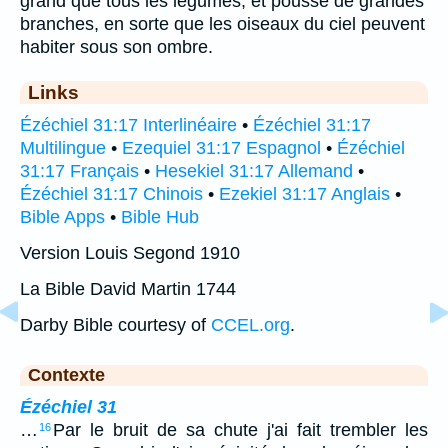
grand que tous les légumes, et pousse de grandes
branches, en sorte que les oiseaux du ciel peuvent
habiter sous son ombre.
Links
Ézéchiel 31:17 Interlinéaire
•
Ézéchiel 31:17
Multilingue
•
Ezequiel 31:17 Espagnol
•
Ézéchiel
31:17 Français
•
Hesekiel 31:17 Allemand
•
Ézéchiel 31:17 Chinois
•
Ezekiel 31:17 Anglais
•
Bible Apps
•
Bible Hub
Version Louis Segond 1910
La Bible David Martin 1744
Darby Bible courtesy of
CCEL.org
.
Contexte
Ézéchiel 31
…
Par le bruit de sa chute j'ai fait trembler les
16