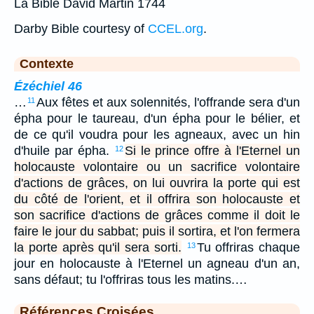
La Bible David Martin 1744
Darby Bible courtesy of
CCEL.org
.
Contexte
Ézéchiel 46
…
Aux fêtes et aux solennités, l'offrande sera d'un
11
épha pour le taureau, d'un épha pour le bélier, et
de ce qu'il voudra pour les agneaux, avec un hin
d'huile par épha.
Si le prince offre à l'Eternel un
12
holocauste volontaire ou un sacrifice volontaire
d'actions de grâces, on lui ouvrira la porte qui est
du côté de l'orient, et il offrira son holocauste et
son sacrifice d'actions de grâces comme il doit le
faire le jour du sabbat; puis il sortira, et l'on fermera
la porte après qu'il sera sorti.
Tu offriras chaque
13
jour en holocauste à l'Eternel un agneau d'un an,
sans défaut; tu l'offriras tous les matins.…
Références Croisées