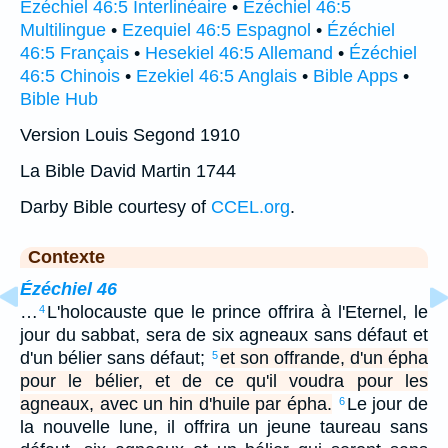
Ézéchiel 46:5 Interlinéaire
•
Ézéchiel 46:5
Multilingue
•
Ezequiel 46:5 Espagnol
•
Ézéchiel
46:5 Français
•
Hesekiel 46:5 Allemand
•
Ézéchiel
46:5 Chinois
•
Ezekiel 46:5 Anglais
•
Bible Apps
•
Bible Hub
Version Louis Segond 1910
La Bible David Martin 1744
Darby Bible courtesy of
CCEL.org
.
Contexte
Ézéchiel 46
…
L'holocauste que le prince offrira à l'Eternel, le
4
jour du sabbat, sera de six agneaux sans défaut et
d'un bélier sans défaut;
et son offrande, d'un épha
5
pour le bélier, et de ce qu'il voudra pour les
agneaux, avec un hin d'huile par épha.
Le jour de
6
la nouvelle lune, il offrira un jeune taureau sans