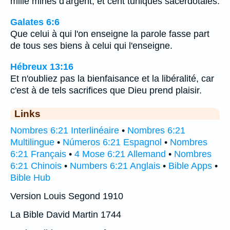
mille mines d'argent, et cent tuniques sacerdotales.
Galates 6:6
Que celui à qui l'on enseigne la parole fasse part
de tous ses biens à celui qui l'enseigne.
Hébreux 13:16
Et n'oubliez pas la bienfaisance et la libéralité, car
c'est à de tels sacrifices que Dieu prend plaisir.
Links
Nombres 6:21 Interlinéaire
•
Nombres 6:21
Multilingue
•
Números 6:21 Espagnol
•
Nombres
6:21 Français
•
4 Mose 6:21 Allemand
•
Nombres
6:21 Chinois
•
Numbers 6:21 Anglais
•
Bible Apps
•
Bible Hub
Version Louis Segond 1910
La Bible David Martin 1744