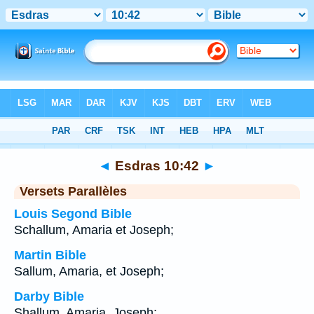
Bible
>
Esdras
>
Chapitre 10
> Verset 42
◄
Esdras 10:42
►
Versets Parallèles
Louis Segond Bible
Schallum, Amaria et Joseph;
Martin Bible
Sallum, Amaria, et Joseph;
Darby Bible
Shallum, Amaria, Joseph;