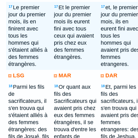
Le premier
Et le premier
et, le premier
17
17
17
jour du premier
jour du premier
jour du premier
mois, ils en
mois ils eurent
mois, ils en
finirent avec
fini avec tous
eurent fini ave
tous les
ceux qui avaient
tous les
hommes qui
pris chez eux
hommes qui
s'étaient alliés à
des femmes
avaient pris de
des femmes
étrangères.
femmes
étrangères.
etrangeres.
LSG
MAR
DAR
Parmi les fils
Or quant aux
Et, parmi les
18
18
18
de
fils des
fils des
sacrificateurs, il
Sacrificateurs qui
sacrificateurs, i
s'en trouva qui
avaient pris chez
s'en trouva qui
s'étaient alliés à
eux des femmes
avaient pris de
des femmes
étrangères, il se
femmes
étrangères: des
trouva d'entre les
etrangeres: de
fils de Josué, fils
enfants de
fils de Jeshua,