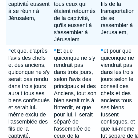
captivité eussent
tous ceux qui
fils de la
à se réunir à
étaient retournés
transportation
Jérusalem,
de la captivité,
de se
qu'ils eussent à
rassembler à
s'assembler à
Jerusalem,
Jérusalem.
et que, d'après
Et que
et pour que
8
8
8
l'avis des chefs
quiconque ne s'y
quiconque ne
et des anciens,
rendrait pas
viendrait pas
quiconque ne s'y
dans trois jours,
dans les trois
serait pas rendu
selon l'avis des
jours selon le
dans trois jours
principaux et des
conseil des
aurait tous ses
Anciens, tout son
chefs et des
biens confisqués
bien serait mis à
anciens tous
et serait lui-
l'interdit, et que
ses biens
même exclu de
pour lui, il serait
fussent
l'assemblée des
séparé de
confisques, et
fils de la
l'assemblée de
que lui-meme
captivité.
ceux de la
fut separe de l