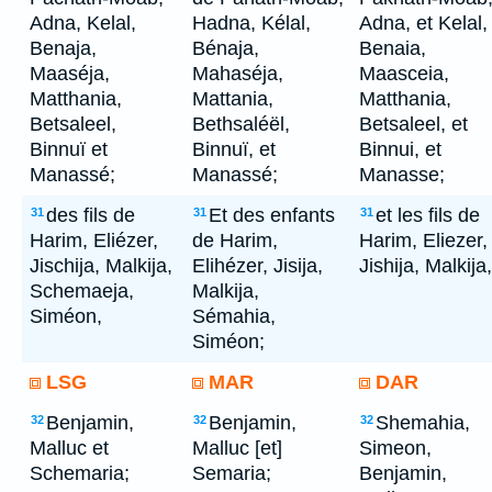
Adna, Kelal,
Hadna, Kélal,
Adna, et Kelal,
Benaja,
Bénaja,
Benaia,
Maaséja,
Mahaséja,
Maasceia,
Matthania,
Mattania,
Matthania,
Betsaleel,
Bethsaléël,
Betsaleel, et
Binnuï et
Binnuï, et
Binnui, et
Manassé;
Manassé;
Manasse;
des fils de
Et des enfants
et les fils de
31
31
31
Harim, Eliézer,
de Harim,
Harim, Eliezer,
Jischija, Malkija,
Elihézer, Jisija,
Jishija, Malkija,
Schemaeja,
Malkija,
Siméon,
Sémahia,
Siméon;
LSG
MAR
DAR
Benjamin,
Benjamin,
Shemahia,
32
32
32
Malluc et
Malluc [et]
Simeon,
Schemaria;
Semaria;
Benjamin,