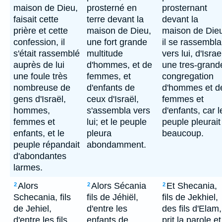
maison de Dieu,
prosterné en
prosternant
faisait cette
terre devant la
devant la
prière et cette
maison de Dieu,
maison de Die
confession, il
une fort grande
il se rassembla
s'était rassemblé
multitude
vers lui, d'Israe
auprès de lui
d'hommes, et de
une tres-grand
une foule très
femmes, et
congregation
nombreuse de
d'enfants de
d'hommes et d
gens d'Israël,
ceux d'Israël,
femmes et
hommes,
s'assembla vers
d'enfants, car l
femmes et
lui; et le peuple
peuple pleurait
enfants, et le
pleura
beaucoup.
peuple répandait
abondamment.
d'abondantes
larmes.
Alors
Alors Sécania
Et Shecania,
2
2
2
Schecania, fils
fils de Jéhiël,
fils de Jekhiel,
de Jehiel,
d'entre les
des fils d'Elam,
d'entre les fils
enfants de
prit la parole et