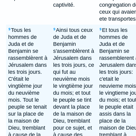
captivité.
congregation d
ceux qui avaie
ete transportes
Tous les
Ainsi tous ceux
Et tous les
9
9
9
hommes de
de Juda et de
hommes de
Juda et de
Benjamin
Juda et de
Benjamin se
s'assemblèrent à
Benjamin se
rassemblèrent à
Jérusalem dans
rassemblerent 
Jérusalem dans
les trois jours, ce
Jerusalem dan
les trois jours.
qui fut au
les trois jours:
C'était le
neuvième mois
c'etait le
vingtième jour
le vingtième jour
neuvieme mois
du neuvième
du mois; et tout
le vingtieme jo
mois. Tout le
le peuple se tint
du mois; et tou
peuple se tenait
devant la place
le peuple etait
sur la place de
de la maison de
assis dans la
la maison de
Dieu, tremblant
place de la
Dieu, tremblant
pour ce sujet, et
maison de Die
à cause de la
à cause des
tremblant à