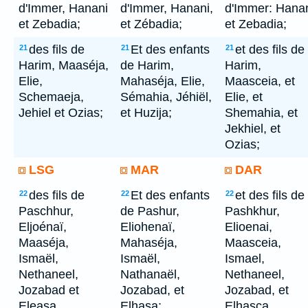
d'Immer, Hanani
d'Immer, Hanani,
d'Immer: Hana
et Zebadia;
et Zébadia;
et Zebadia;
des fils de
Et des enfants
et des fils de
21
21
21
Harim, Maaséja,
de Harim,
Harim,
Elie,
Mahaséja, Elie,
Maasceia, et
Schemaeja,
Sémahia, Jéhiël,
Elie, et
Jehiel et Ozias;
et Huzija;
Shemahia, et
Jekhiel, et
Ozias;
LSG
MAR
DAR
des fils de
Et des enfants
et des fils de
22
22
22
Paschhur,
de Pashur,
Pashkhur,
Eljoénaï,
Eliohenaï,
Elioenai,
Maaséja,
Mahaséja,
Maasceia,
Ismaël,
Ismaël,
Ismael,
Nethaneel,
Nathanaël,
Nethaneel,
Jozabad et
Jozabad, et
Jozabad, et
Eleasa.
Elhasa;
Elhasça.