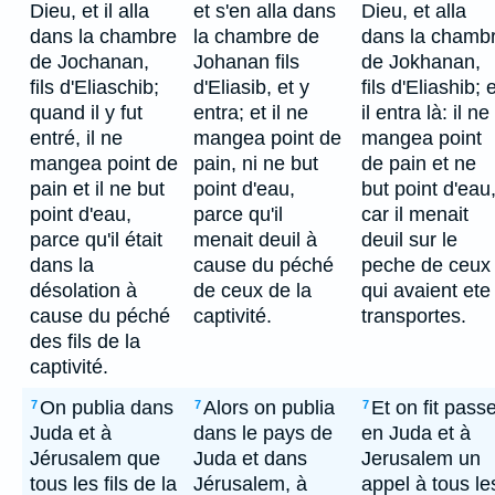
Dieu, et il alla
et s'en alla dans
Dieu, et alla
dans la chambre
la chambre de
dans la chamb
de Jochanan,
Johanan fils
de Jokhanan,
fils d'Eliaschib;
d'Eliasib, et y
fils d'Eliashib; 
quand il y fut
entra; et il ne
il entra là: il ne
entré, il ne
mangea point de
mangea point
mangea point de
pain, ni ne but
de pain et ne
pain et il ne but
point d'eau,
but point d'eau
point d'eau,
parce qu'il
car il menait
parce qu'il était
menait deuil à
deuil sur le
dans la
cause du péché
peche de ceux
désolation à
de ceux de la
qui avaient ete
cause du péché
captivité.
transportes.
des fils de la
captivité.
On publia dans
Alors on publia
Et on fit pass
7
7
7
Juda et à
dans le pays de
en Juda et à
Jérusalem que
Juda et dans
Jerusalem un
tous les fils de la
Jérusalem, à
appel à tous le