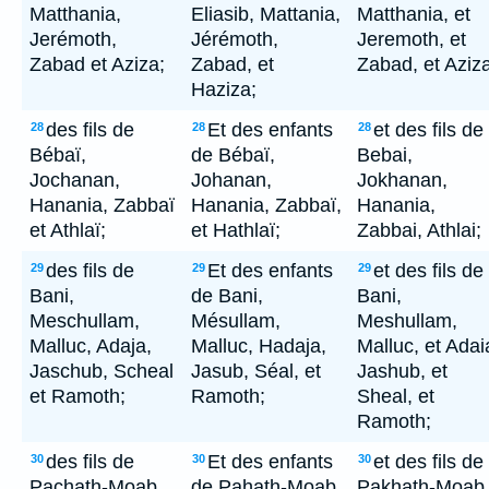
Matthania,
Eliasib, Mattania,
Matthania, et
Jerémoth,
Jérémoth,
Jeremoth, et
Zabad et Aziza;
Zabad, et
Zabad, et Aziza
Haziza;
des fils de
Et des enfants
et des fils de
28
28
28
Bébaï,
de Bébaï,
Bebai,
Jochanan,
Johanan,
Jokhanan,
Hanania, Zabbaï
Hanania, Zabbaï,
Hanania,
et Athlaï;
et Hathlaï;
Zabbai, Athlai;
des fils de
Et des enfants
et des fils de
29
29
29
Bani,
de Bani,
Bani,
Meschullam,
Mésullam,
Meshullam,
Malluc, Adaja,
Malluc, Hadaja,
Malluc, et Adai
Jaschub, Scheal
Jasub, Séal, et
Jashub, et
et Ramoth;
Ramoth;
Sheal, et
Ramoth;
des fils de
Et des enfants
et des fils de
30
30
30
Pachath-Moab,
de Pahath-Moab,
Pakhath-Moab