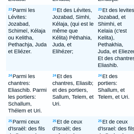
Parmi les
Et des Lévites,
Et des levites
23
23
23
Lévites:
Jozabad, Simhi,
Jozabad, et
Jozabad,
Kélaja, (qui est le
Shimhi, et
Schimeï, Kélaja
même que
Kelaia (c'est
ou Kelitha,
Kélita) Péthahia,
Kelita),
Pethachja, Juda
Juda, et
Pethakhia,
et Eliézer.
Elihézer;
Juda, et Eliezer
Et des chantre
Eliashib.
Parmi les
Et des
Et des
24
24
24
chantres:
chantres, Eliasib;
portiers:
Eliaschib. Parmi
et des portiers,
Shallum, et
les portiers:
Sallum, Telem, et
Telem, et Uri.
Schallum,
Uri.
Thélem et Uri.
Parmi ceux
Et de ceux
Et de ceux
25
25
25
d'Israël: des fils
d'Israël; des
d'Israel: des fil