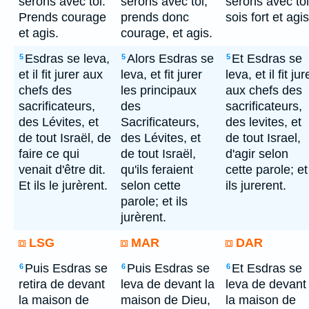
serons avec toi.
serons avec toi;
serons avec toi
Prends courage
prends donc
sois fort et agis
et agis.
courage, et agis.
Esdras se leva,
Alors Esdras se
Et Esdras se
5
5
5
et il fit jurer aux
leva, et fit jurer
leva, et il fit jur
chefs des
les principaux
aux chefs des
sacrificateurs,
des
sacrificateurs,
des Lévites, et
Sacrificateurs,
des levites, et
de tout Israël, de
des Lévites, et
de tout Israel,
faire ce qui
de tout Israël,
d'agir selon
venait d'être dit.
qu'ils feraient
cette parole; et
Et ils le jurèrent.
selon cette
ils jurerent.
parole; et ils
jurèrent.
LSG
MAR
DAR
Puis Esdras se
Puis Esdras se
Et Esdras se
6
6
6
retira de devant
leva de devant la
leva de devant
la maison de
maison de Dieu,
la maison de