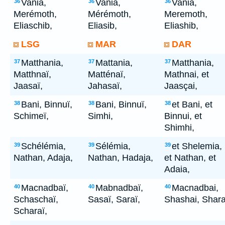
Vania,
Vania,
Vania,
36
36
36
Merémoth,
Mérémoth,
Meremoth,
Eliaschib,
Eliasib,
Eliashib,
LSG
MAR
DAR
Matthania,
Mattania,
Matthania,
37
37
37
Matthnaï,
Matténaï,
Mathnai, et
Jaasaï,
Jahasaï,
Jaasçai,
Bani, Binnuï,
Bani, Binnuï,
et Bani, et
38
38
38
Schimeï,
Simhi,
Binnui, et
Shimhi,
Schélémia,
Sélémia,
et Shelemia,
39
39
39
Nathan, Adaja,
Nathan, Hadaja,
et Nathan, et
Adaia,
Macnadbaï,
Mabnadbaï,
Macnadbai,
40
40
40
Schaschaï,
Sasaï, Saraï,
Shashai, Shara
Scharaï,