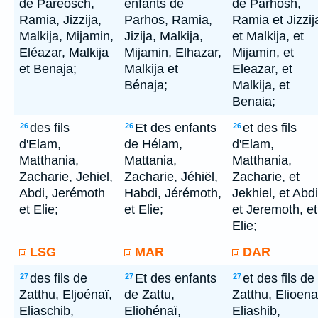
de Pareosch,
enfants de
de Parhosh,
Ramia, Jizzija,
Parhos, Ramia,
Ramia et Jizzij
Malkija, Mijamin,
Jizija, Malkija,
et Malkija, et
Eléazar, Malkija
Mijamin, Elhazar,
Mijamin, et
et Benaja;
Malkija et
Eleazar, et
Bénaja;
Malkija, et
Benaia;
des fils
Et des enfants
et des fils
26
26
26
d'Elam,
de Hélam,
d'Elam,
Matthania,
Mattania,
Matthania,
Zacharie, Jehiel,
Zacharie, Jéhiël,
Zacharie, et
Abdi, Jerémoth
Habdi, Jérémoth,
Jekhiel, et Abdi
et Elie;
et Elie;
et Jeremoth, et
Elie;
LSG
MAR
DAR
des fils de
Et des enfants
et des fils de
27
27
27
Zatthu, Eljoénaï,
de Zattu,
Zatthu, Elioena
Eliaschib,
Eliohénaï,
Eliashib,