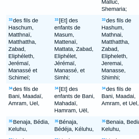
Malluc,
Shemaria;
des fils de
[Et] des
des fils de
33
33
33
Haschum,
enfants de
Hashum,
Matthnaï,
Masum,
Mathnai,
Matthattha,
Mattenaï,
Matthattha,
Zabad,
Mattata, Zabad,
Zabad,
Eliphéleth,
Eliphélet,
Elipheleth,
Jerémaï,
Jérémaï,
Jeremai,
Manassé et
Manassé, et
Manasse,
Schimeï;
Simhi;
Shimhi;
des fils de
[Et] des
des fils de
34
34
34
Bani, Maadaï,
enfants de Bani,
Bani, Maadai,
Amram, Uel,
Mahadaï,
Amram, et Uel,
Hamram, Uël,
Benaja, Bédia,
Bénaja,
Benaia, Bedi
35
35
35
Keluhu,
Bédéja, Kéluhu,
Keluhu,