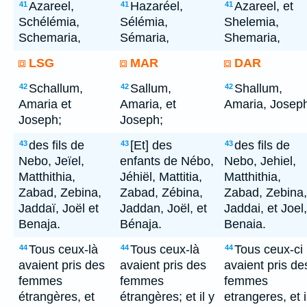
Azareel,
Hazaréel,
Azareel, et
41
41
41
Schélémia,
Sélémia,
Shelemia,
Schemaria,
Sémaria,
Shemaria,
LSG
MAR
DAR
Schallum,
Sallum,
Shallum,
42
42
42
Amaria et
Amaria, et
Amaria, Josep
Joseph;
Joseph;
des fils de
[Et] des
des fils de
43
43
43
Nebo, Jeïel,
enfants de Nébo,
Nebo, Jehiel,
Matthithia,
Jéhiël, Mattitia,
Matthithia,
Zabad, Zebina,
Zabad, Zébina,
Zabad, Zebina,
Jaddaï, Joël et
Jaddan, Joël, et
Jaddai, et Joel,
Benaja.
Bénaja.
Benaia.
Tous ceux-là
Tous ceux-là
Tous ceux-ci
44
44
44
avaient pris des
avaient pris des
avaient pris de
femmes
femmes
femmes
étrangères, et
étrangères; et il y
etrangeres, et i