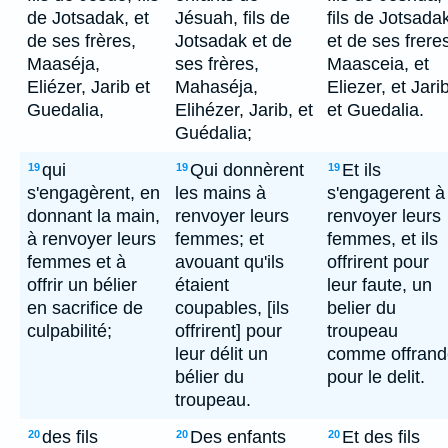
de Jotsadak, et
Jésuah, fils de
fils de Jotsada
de ses frères,
Jotsadak et de
et de ses frere
Maaséja,
ses frères,
Maasceia, et
Eliézer, Jarib et
Mahaséja,
Eliezer, et Jarib
Guedalia,
Elihézer, Jarib, et
et Guedalia.
Guédalia;
qui
Qui donnèrent
Et ils
19
19
19
s'engagèrent, en
les mains à
s'engagerent à
donnant la main,
renvoyer leurs
renvoyer leurs
à renvoyer leurs
femmes; et
femmes, et ils
femmes et à
avouant qu'ils
offrirent pour
offrir un bélier
étaient
leur faute, un
en sacrifice de
coupables, [ils
belier du
culpabilité;
offrirent] pour
troupeau
leur délit un
comme offrand
bélier du
pour le delit.
troupeau.
des fils
Des enfants
Et des fils
20
20
20