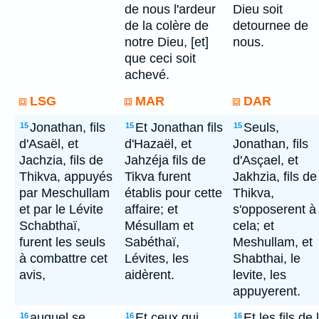
de nous l'ardeur
Dieu soit
de la colère de
detournee de
notre Dieu, [et]
nous.
que ceci soit
achevé.
LSG
MAR
DAR
Jonathan, fils
Et Jonathan fils
Seuls,
15
15
15
d'Asaël, et
d'Hazaël, et
Jonathan, fils
Jachzia, fils de
Jahzéja fils de
d'Asçael, et
Thikva, appuyés
Tikva furent
Jakhzia, fils de
par Meschullam
établis pour cette
Thikva,
et par le Lévite
affaire; et
s'opposerent à
Schabthaï,
Mésullam et
cela; et
furent les seuls
Sabéthaï,
Meshullam, et
à combattre cet
Lévites, les
Shabthai, le
avis,
aidèrent.
levite, les
appuyerent.
auquel se
Et ceux qui
Et les fils de 
16
16
16