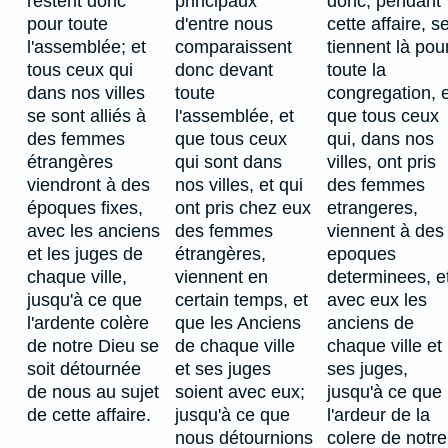
restent donc
principaux
donc, pendant
pour toute
d'entre nous
cette affaire, s
l'assemblée; et
comparaissent
tiennent là pou
tous ceux qui
donc devant
toute la
dans nos villes
toute
congregation, e
se sont alliés à
l'assemblée, et
que tous ceux
des femmes
que tous ceux
qui, dans nos
étrangères
qui sont dans
villes, ont pris
viendront à des
nos villes, et qui
des femmes
époques fixes,
ont pris chez eux
etrangeres,
avec les anciens
des femmes
viennent à des
et les juges de
étrangères,
epoques
chaque ville,
viennent en
determinees, e
jusqu'à ce que
certain temps, et
avec eux les
l'ardente colère
que les Anciens
anciens de
de notre Dieu se
de chaque ville
chaque ville et
soit détournée
et ses juges
ses juges,
de nous au sujet
soient avec eux;
jusqu'à ce que
de cette affaire.
jusqu'à ce que
l'ardeur de la
nous détournions
colere de notre