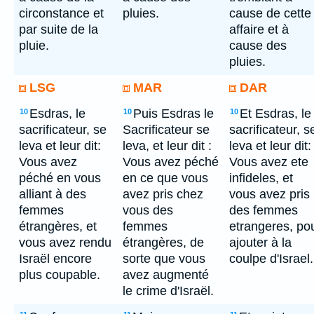
circonstance et
pluies.
cause de cette
par suite de la
affaire et à
pluie.
cause des
pluies.
LSG
MAR
DAR
Esdras, le
Puis Esdras le
Et Esdras, le
10
10
10
sacrificateur, se
Sacrificateur se
sacrificateur, s
leva et leur dit:
leva, et leur dit :
leva et leur dit:
Vous avez
Vous avez péché
Vous avez ete
péché en vous
en ce que vous
infideles, et
alliant à des
avez pris chez
vous avez pris
femmes
vous des
des femmes
étrangères, et
femmes
etrangeres, po
vous avez rendu
étrangères, de
ajouter à la
Israël encore
sorte que vous
coulpe d'Israel.
plus coupable.
avez augmenté
le crime d'Israël.