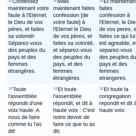
Confessez
Mais
Et maintenan
11
11
11
maintenant votre
maintenant faites
faites
faute à l'Eternel,
confession [de
confession à
le Dieu de vos
votre faute] à
l'Eternel, le Di
pères, et faites
l'Eternel le Dieu
de vos peres, e
sa volonté!
de vos pères, et
faites ce qui lui
Séparez-vous
faites sa volonté,
est agreable, e
des peuples du
et séparez-vous
separez-vous
pays et des
des peuples du
des peuples d
femmes
pays, et des
pays et des
étrangères.
femmes
femmes
étrangères.
etrangeres.
Toute
Et toute
Et toute la
12
12
12
l'assemblée
l'assemblée
congregation
répondit d'une
répondit, et dit à
repondit et dit 
voix haute: A
haute voix : C'est
haute voix:
nous de faire
notre devoir de
comme tu l'as
faire ce que tu as
dit!
dit;