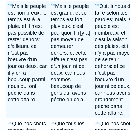
Mais le peuple
Mais le peuple
Oui, à nous 
13
13
13
est nombreux, le
est grand, et ce
faire selon tes
temps est à la
temps est fort
paroles; mais l
pluie, et il n'est
pluvieux, c'est
peuple est
pas possible de
pourquoi il n'[y a]
nombreux, et
rester dehors;
pas moyen de
c'est la saison
d'ailleurs, ce
demeurer
des pluies, et il
n'est pas
dehors, et cette
n'y a pas moy
l'oeuvre d'un
affaire n'est pas
de se tenir
jour ou deux, car
d'un jour, ni de
dehors; et ce
il y en a
deux; car nous
n'est pas
beaucoup parmi
sommes
l'oeuvre d'un
nous qui ont
beaucoup de
jour ni de deux
péché dans
gens qui avons
car nous avon
cette affaire.
péché en cela.
grandement
peche dans
cette affaire.
Que nos chefs
Que tous les
Que nos che
14
14
14