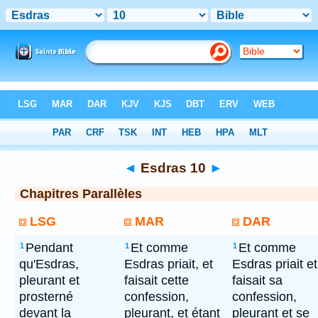
Bible
> Esdras 10
◄
Esdras 10
►
Chapitres Parallèles
LSG
MAR
DAR
Pendant
Et comme
Et comme
1
1
1
qu'Esdras,
Esdras priait, et
Esdras priait et
pleurant et
faisait cette
faisait sa
prosterné
confession,
confession,
devant la
pleurant, et étant
pleurant et se