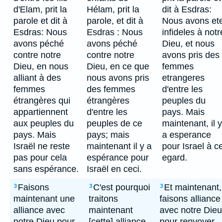
d'Elam, prit la
Hélam, prit la
dit à Esdras:
parole et dit à
parole, et dit à
Nous avons et
Esdras: Nous
Esdras : Nous
infideles à notr
avons péché
avons péché
Dieu, et nous
contre notre
contre notre
avons pris des
Dieu, en nous
Dieu, en ce que
femmes
alliant à des
nous avons pris
etrangeres
femmes
des femmes
d'entre les
étrangères qui
étrangères
peuples du
appartiennent
d'entre les
pays. Mais
aux peuples du
peuples de ce
maintenant, il y
pays. Mais
pays; mais
a esperance
Israël ne reste
maintenant il y a
pour Israel à c
pas pour cela
espérance pour
egard.
sans espérance.
Israël en ceci.
Faisons
C'est pourquoi
Et maintenant,
3
3
3
maintenant une
traitons
faisons alliance
alliance avec
maintenant
avec notre Dieu
notre Dieu pour
[cette] alliance
pour renvoyer