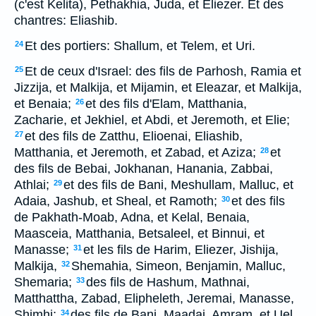
(c'est Kelita), Pethakhia, Juda, et Eliezer. Et des
chantres: Eliashib.
Et des portiers: Shallum, et Telem, et Uri.
24
Et de ceux d'Israel: des fils de Parhosh, Ramia et
25
Jizzija, et Malkija, et Mijamin, et Eleazar, et Malkija,
et Benaia;
et des fils d'Elam, Matthania,
26
Zacharie, et Jekhiel, et Abdi, et Jeremoth, et Elie;
et des fils de Zatthu, Elioenai, Eliashib,
27
Matthania, et Jeremoth, et Zabad, et Aziza;
et
28
des fils de Bebai, Jokhanan, Hanania, Zabbai,
Athlai;
et des fils de Bani, Meshullam, Malluc, et
29
Adaia, Jashub, et Sheal, et Ramoth;
et des fils
30
de Pakhath-Moab, Adna, et Kelal, Benaia,
Maasceia, Matthania, Betsaleel, et Binnui, et
Manasse;
et les fils de Harim, Eliezer, Jishija,
31
Malkija,
Shemahia, Simeon, Benjamin, Malluc,
32
Shemaria;
des fils de Hashum, Mathnai,
33
Matthattha, Zabad, Elipheleth, Jeremai, Manasse,
Shimhi;
des fils de Bani, Maadai, Amram, et Uel,
34