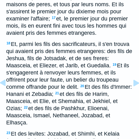
maisons de peres, et tous par leurs noms. Et ils
s'assirent le premier jour du dixieme mois pour
examiner l'affaire;
et, le premier jour du premier
17
mois, ils en eurent fini avec tous les hommes qui
avaient pris des femmes etrangeres.
Et, parmi les fils des sacrificateurs, il s'en trouva
18
qui avaient pris des femmes etrangeres: des fils de
Jeshua, fils de Jotsadak, et de ses freres:
Maasceia, et Eliezer, et Jarib, et Guedalia.
Et ils
19
s'engagerent à renvoyer leurs femmes, et ils
offrirent pour leur faute, un belier du troupeau
comme offrande pour le delit.
Et des fils d'Immer:
20
Hanani et Zebadia;
et des fils de Harim,
21
Maasceia, et Elie, et Shemahia, et Jekhiel, et
Ozias;
et des fils de Pashkhur, Elioenai,
22
Maasceia, Ismael, Nethaneel, Jozabad, et
Elhasça.
Et des levites: Jozabad, et Shimhi, et Kelaia
23