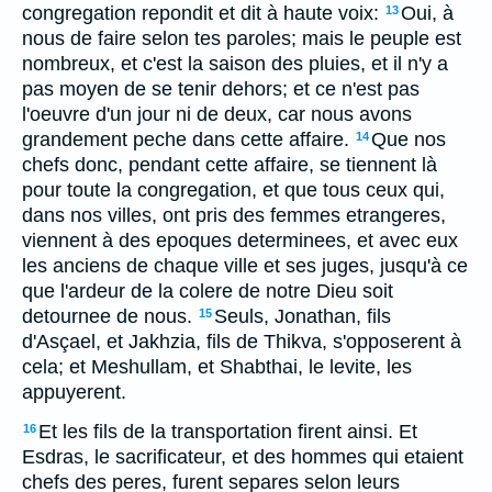
congregation repondit et dit à haute voix:
Oui, à
13
nous de faire selon tes paroles; mais le peuple est
nombreux, et c'est la saison des pluies, et il n'y a
pas moyen de se tenir dehors; et ce n'est pas
l'oeuvre d'un jour ni de deux, car nous avons
grandement peche dans cette affaire.
Que nos
14
chefs donc, pendant cette affaire, se tiennent là
pour toute la congregation, et que tous ceux qui,
dans nos villes, ont pris des femmes etrangeres,
viennent à des epoques determinees, et avec eux
les anciens de chaque ville et ses juges, jusqu'à ce
que l'ardeur de la colere de notre Dieu soit
detournee de nous.
Seuls, Jonathan, fils
15
d'Asçael, et Jakhzia, fils de Thikva, s'opposerent à
cela; et Meshullam, et Shabthai, le levite, les
appuyerent.
Et les fils de la transportation firent ainsi. Et
16
Esdras, le sacrificateur, et des hommes qui etaient
chefs des peres, furent separes selon leurs