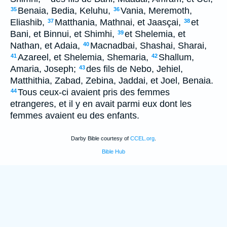
Benaia, Bedia, Keluhu,
Vania, Meremoth,
35
36
Eliashib,
Matthania, Mathnai, et Jaasçai,
et
37
38
Bani, et Binnui, et Shimhi,
et Shelemia, et
39
Nathan, et Adaia,
Macnadbai, Shashai, Sharai,
40
Azareel, et Shelemia, Shemaria,
Shallum,
41
42
Amaria, Joseph;
des fils de Nebo, Jehiel,
43
Matthithia, Zabad, Zebina, Jaddai, et Joel, Benaia.
Tous ceux-ci avaient pris des femmes
44
etrangeres, et il y en avait parmi eux dont les
femmes avaient eu des enfants.
Darby Bible courtesy of
CCEL.org
.
Bible Hub