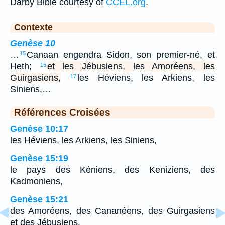
Darby Bible courtesy of
CCEL.org
.
Contexte
Genèse 10
…
Canaan engendra Sidon, son premier-né, et
15
Heth;
et les Jébusiens, les Amoréens, les
16
Guirgasiens,
les Héviens, les Arkiens, les
17
Siniens,…
Références Croisées
Genèse 10:17
les Héviens, les Arkiens, les Siniens,
Genèse 15:19
le pays des Kéniens, des Keniziens, des
Kadmoniens,
Genèse 15:21
des Amoréens, des Cananéens, des Guirgasiens
et des Jébusiens.