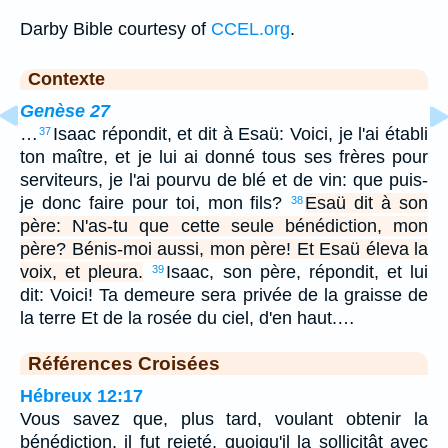
Darby Bible courtesy of
CCEL.org
.
Contexte
Genèse 27
…
Isaac répondit, et dit à Esaü: Voici, je l'ai établi
37
ton maître, et je lui ai donné tous ses frères pour
serviteurs, je l'ai pourvu de blé et de vin: que puis-
je donc faire pour toi, mon fils?
Esaü dit à son
38
père: N'as-tu que cette seule bénédiction, mon
père? Bénis-moi aussi, mon père! Et Esaü éleva la
voix, et pleura.
Isaac, son père, répondit, et lui
39
dit: Voici! Ta demeure sera privée de la graisse de
la terre Et de la rosée du ciel, d'en haut.…
Références Croisées
Hébreux 12:17
Vous savez que, plus tard, voulant obtenir la
bénédiction, il fut rejeté, quoiqu'il la sollicitât avec