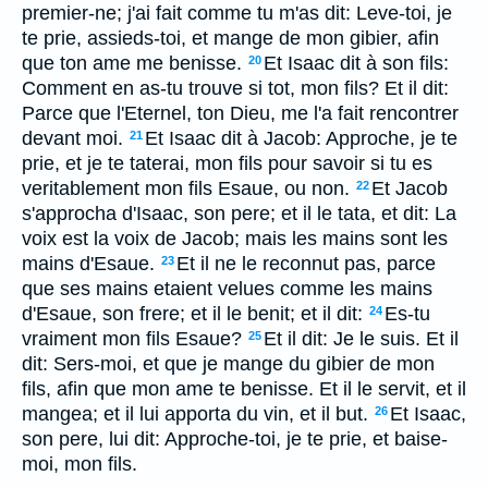
premier-ne; j'ai fait comme tu m'as dit: Leve-toi, je
te prie, assieds-toi, et mange de mon gibier, afin
que ton ame me benisse.
Et Isaac dit à son fils:
20
Comment en as-tu trouve si tot, mon fils? Et il dit:
Parce que l'Eternel, ton Dieu, me l'a fait rencontrer
devant moi.
Et Isaac dit à Jacob: Approche, je te
21
prie, et je te taterai, mon fils pour savoir si tu es
veritablement mon fils Esaue, ou non.
Et Jacob
22
s'approcha d'Isaac, son pere; et il le tata, et dit: La
voix est la voix de Jacob; mais les mains sont les
mains d'Esaue.
Et il ne le reconnut pas, parce
23
que ses mains etaient velues comme les mains
d'Esaue, son frere; et il le benit; et il dit:
Es-tu
24
vraiment mon fils Esaue?
Et il dit: Je le suis. Et il
25
dit: Sers-moi, et que je mange du gibier de mon
fils, afin que mon ame te benisse. Et il le servit, et il
mangea; et il lui apporta du vin, et il but.
Et Isaac,
26
son pere, lui dit: Approche-toi, je te prie, et baise-
moi, mon fils.