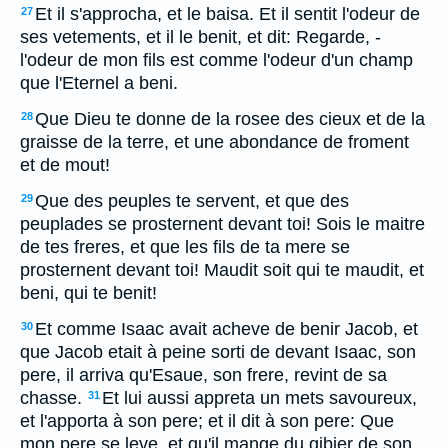
Et il s'approcha, et le baisa. Et il sentit l'odeur de
27
ses vetements, et il le benit, et dit: Regarde, -
l'odeur de mon fils est comme l'odeur d'un champ
que l'Eternel a beni.
Que Dieu te donne de la rosee des cieux et de la
28
graisse de la terre, et une abondance de froment
et de mout!
Que des peuples te servent, et que des
29
peuplades se prosternent devant toi! Sois le maitre
de tes freres, et que les fils de ta mere se
prosternent devant toi! Maudit soit qui te maudit, et
beni, qui te benit!
Et comme Isaac avait acheve de benir Jacob, et
30
que Jacob etait à peine sorti de devant Isaac, son
pere, il arriva qu'Esaue, son frere, revint de sa
chasse.
Et lui aussi appreta un mets savoureux,
31
et l'apporta à son pere; et il dit à son pere: Que
mon pere se leve, et qu'il mange du gibier de son