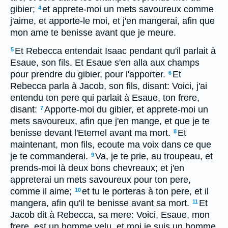
gibier;
et apprete-moi un mets savoureux comme
4
j'aime, et apporte-le moi, et j'en mangerai, afin que
mon ame te benisse avant que je meure.
Et Rebecca entendait Isaac pendant qu'il parlait à
5
Esaue, son fils. Et Esaue s'en alla aux champs
pour prendre du gibier, pour l'apporter.
Et
6
Rebecca parla à Jacob, son fils, disant: Voici, j'ai
entendu ton pere qui parlait à Esaue, ton frere,
disant:
Apporte-moi du gibier, et apprete-moi un
7
mets savoureux, afin que j'en mange, et que je te
benisse devant l'Eternel avant ma mort.
Et
8
maintenant, mon fils, ecoute ma voix dans ce que
je te commanderai.
Va, je te prie, au troupeau, et
9
prends-moi là deux bons chevreaux; et j'en
appreterai un mets savoureux pour ton pere,
comme il aime;
et tu le porteras à ton pere, et il
10
mangera, afin qu'il te benisse avant sa mort.
Et
11
Jacob dit à Rebecca, sa mere: Voici, Esaue, mon
frere, est un homme velu, et moi je suis un homme