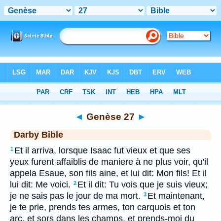
Bible
>
DAR
> Genèse 27
◄
Genèse 27
►
Darby Bible
Et il arriva, lorsque Isaac fut vieux et que ses
1
yeux furent affaiblis de maniere à ne plus voir, qu'il
appela Esaue, son fils aine, et lui dit: Mon fils! Et il
lui dit: Me voici.
Et il dit: Tu vois que je suis vieux;
2
je ne sais pas le jour de ma mort.
Et maintenant,
3
je te prie, prends tes armes, ton carquois et ton
arc, et sors dans les champs, et prends-moi du