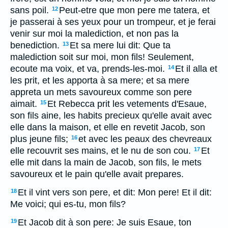
sans poil.
Peut-etre que mon pere me tatera, et
12
je passerai à ses yeux pour un trompeur, et je ferai
venir sur moi la malediction, et non pas la
benediction.
Et sa mere lui dit: Que ta
13
malediction soit sur moi, mon fils! Seulement,
ecoute ma voix, et va, prends-les-moi.
Et il alla et
14
les prit, et les apporta à sa mere; et sa mere
appreta un mets savoureux comme son pere
aimait.
Et Rebecca prit les vetements d'Esaue,
15
son fils aine, les habits precieux qu'elle avait avec
elle dans la maison, et elle en revetit Jacob, son
plus jeune fils;
et avec les peaux des chevreaux
16
elle recouvrit ses mains, et le nu de son cou.
Et
17
elle mit dans la main de Jacob, son fils, le mets
savoureux et le pain qu'elle avait prepares.
Et il vint vers son pere, et dit: Mon pere! Et il dit:
18
Me voici; qui es-tu, mon fils?
Et Jacob dit à son pere: Je suis Esaue, ton
19