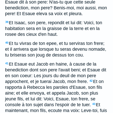
Esaue dit à son pere: N'as-tu que cette seule
benediction, mon pere? Benis-moi, moi aussi, mon
pere! Et Esaue eleva sa voix et pleura.
Et Isaac, son pere, repondit et lui dit: Voici, ton
39
habitation sera en la graisse de la terre et en la
rosee des cieux d'en haut.
Et tu vivras de ton epee, et tu serviras ton frere;
40
et il arrivera que lorsque tu seras devenu nomade,
tu briseras son joug de dessus ton cou.
Et Esaue eut Jacob en haine, à cause de la
41
benediction dont son pere l'avait beni; et Esaue dit
en son coeur: Les jours du deuil de mon pere
approchent, et je tuerai Jacob, mon frere.
Et on
42
rapporta à Rebecca les paroles d'Esaue, son fils
aine; et elle envoya, et appela Jacob, son plus
jeune fils, et lui dit: Voici, Esaue, ton frere, se
console à ton sujet dans l'espoir de te tuer.
Et
43
maintenant, mon fils, ecoute ma voix: Leve-toi, fuis