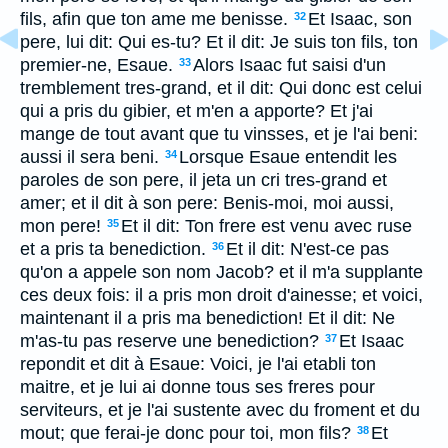
fils, afin que ton ame me benisse.
Et Isaac, son
32
pere, lui dit: Qui es-tu? Et il dit: Je suis ton fils, ton
premier-ne, Esaue.
Alors Isaac fut saisi d'un
33
tremblement tres-grand, et il dit: Qui donc est celui
qui a pris du gibier, et m'en a apporte? Et j'ai
mange de tout avant que tu vinsses, et je l'ai beni:
aussi il sera beni.
Lorsque Esaue entendit les
34
paroles de son pere, il jeta un cri tres-grand et
amer; et il dit à son pere: Benis-moi, moi aussi,
mon pere!
Et il dit: Ton frere est venu avec ruse
35
et a pris ta benediction.
Et il dit: N'est-ce pas
36
qu'on a appele son nom Jacob? et il m'a supplante
ces deux fois: il a pris mon droit d'ainesse; et voici,
maintenant il a pris ma benediction! Et il dit: Ne
m'as-tu pas reserve une benediction?
Et Isaac
37
repondit et dit à Esaue: Voici, je l'ai etabli ton
maitre, et je lui ai donne tous ses freres pour
serviteurs, et je l'ai sustente avec du froment et du
mout; que ferai-je donc pour toi, mon fils?
Et
38