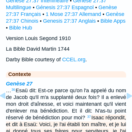
Genèse 27:37 Interlinéaire
•
Genèse 27:37
Multilingue
•
Génesis 27:37 Espagnol
•
Genèse
27:37 Français
•
1 Mose 27:37 Allemand
•
Genèse
27:37 Chinois
•
Genesis 27:37 Anglais
•
Bible Apps
•
Bible Hub
Version Louis Segond 1910
La Bible David Martin 1744
Darby Bible courtesy of
CCEL.org
.
Contexte
Genèse 27
…
Esaü dit: Est-ce parce qu'on l'a appelé du nom
36
de Jacob qu'il m'a supplanté deux fois? Il a enlevé
mon droit d'aînesse, et voici maintenant qu'il vient
d'enlever ma bénédiction. Et il dit: N'as-tu point
réservé de bénédiction pour moi?
Isaac répondit,
37
et dit à Esaü: Voici, je l'ai établi ton maître, et je lui
ai donné tous ses frères pour serviteurs, je l'ai