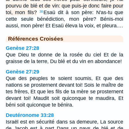
pourvu de blé et de vin: que puis-je donc faire pour
toi, mon fils?
Esaü dit à son père: N'as-tu que
38
cette seule bénédiction, mon père? Bénis-moi
aussi, mon père! Et Esaü éleva la voix, et pleura.…
Références Croisées
Genèse 27:28
Que Dieu te donne de la rosée du ciel Et de la
graisse de la terre, Du blé et du vin en abondance!
Genèse 27:29
Que des peuples te soient soumis, Et que des
nations se prosternent devant toi! Sois le maître de
tes frères, Et que les fils de ta mère se prosternent
devant toi! Maudit soit quiconque te maudira, Et
béni soit quiconque te bénira.
Deutéronome 33:28
Israël est en sécurité dans sa demeure, La source
de Jacob est à part Dans un pays de blé et de