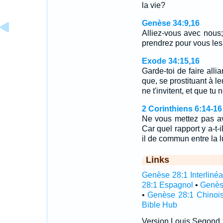
la vie?
Genèse 34:9,16
Alliez-vous avec nous;
prendrez pour vous les
Exode 34:15,16
Garde-toi de faire alli
que, se prostituant à leu
ne t'invitent, et que t
2 Corinthiens 6:14-16
Ne vous mettez pas av
Car quel rapport y a-t-il
il de commun entre la 
Links
Genèse 28:1 Interlinéa
28:1 Espagnol
•
Genès
•
Genèse 28:1 Chinoi
Bible Hub
Version Louis Segond