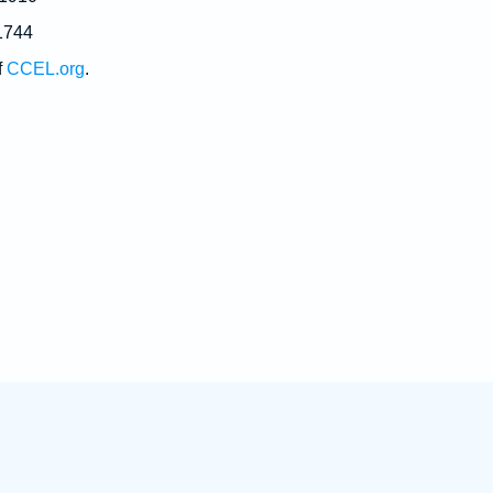
1744
f
CCEL.org
.