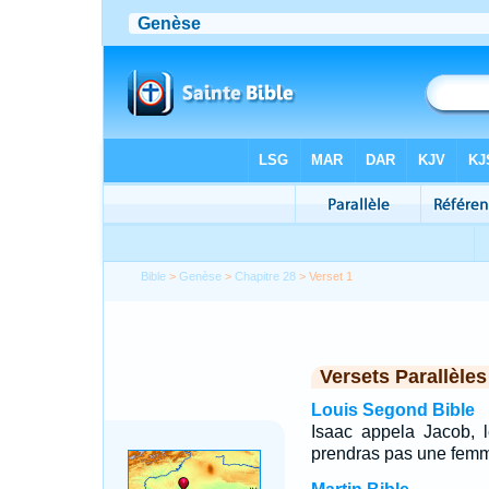
Bible
>
Genèse
>
Chapitre 28
> Verset 1
Versets Parallèles
Louis Segond Bible
Isaac appela Jacob, l
prendras pas une femme