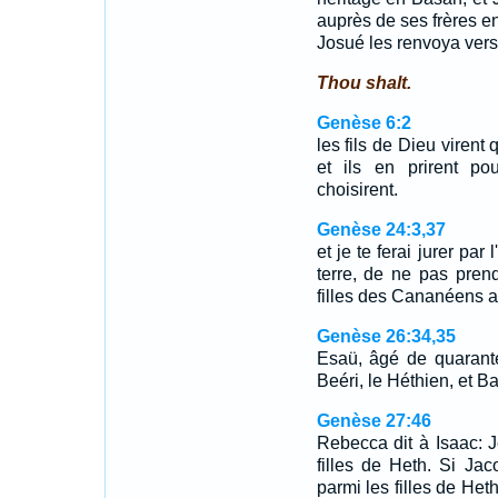
auprès de ses frères en
Josué les renvoya vers l
Thou shalt.
Genèse 6:2
les fils de Dieu virent
et ils en prirent po
choisirent.
Genèse 24:3,37
et je te ferai jurer par
terre, de ne pas pren
filles des Cananéens a
Genèse 26:34,35
Esaü, âgé de quarante
Beéri, le Héthien, et B
Genèse 27:46
Rebecca dit à Isaac: 
filles de Heth. Si Ja
parmi les filles de Heth