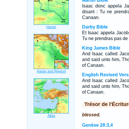
Martin Bible
Isaac donc appela Ja
disant : Tu ne prendr
Canaan.
Darby Bible
Et Isaac appela Jacob, 
Tu ne prendras pas de 
King James Bible
And Isaac called Jac
and said unto him, Tho
of Canaan.
English Revised Vers
And Isaac called Jac
and said unto him, Tho
of Canaan.
Trésor de l'Écritur
blessed.
Genèse 28:3,4