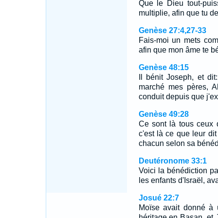
Que le Dieu tout-puis
multiplie, afin que tu
Genèse 27:4,27-33
Fais-moi un mets comm
afin que mon âme te b
Genèse 48:15
Il bénit Joseph, et d
marché mes pères, Ab
conduit depuis que j'exi
Genèse 49:28
Ce sont là tous ceux q
c'est là ce que leur dit
chacun selon sa bénédi
Deutéronome 33:1
Voici la bénédiction p
les enfants d'Israël, av
Josué 22:7
Moïse avait donné à 
héritage en Basan, et 