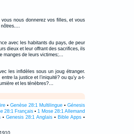
 vous nous donnerez vos filles, et vous
 nôtres.…
ance avec les habitants du pays, de peur
rs dieux et leur offrant des sacrifices, ils
u ne manges de leurs victimes;…
ec les infidèles sous un joug étranger.
 entre la justice et l'iniquité? ou qu'y a-t-
lumière et les ténèbres?…
ire
•
Genèse 28:1 Multilingue
•
Génesis
e 28:1 Français
•
1 Mose 28:1 Allemand
s
•
Genesis 28:1 Anglais
•
Bible Apps
•
 1910