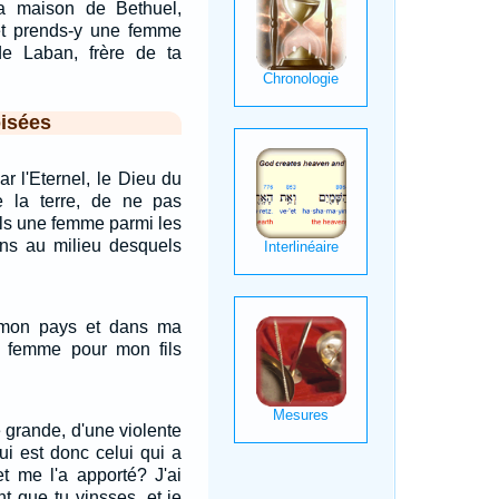
a maison de Bethuel,
et prends-y une femme
 de Laban, frère de ta
isées
par l'Eternel, le Dieu du
e la terre, de ne pas
ils une femme parmi les
ens au milieu desquels
 mon pays et dans ma
e femme pour mon fils
e grande, d'une violente
Qui est donc celui qui a
et me l'a apporté? J'ai
t que tu vinsses, et je