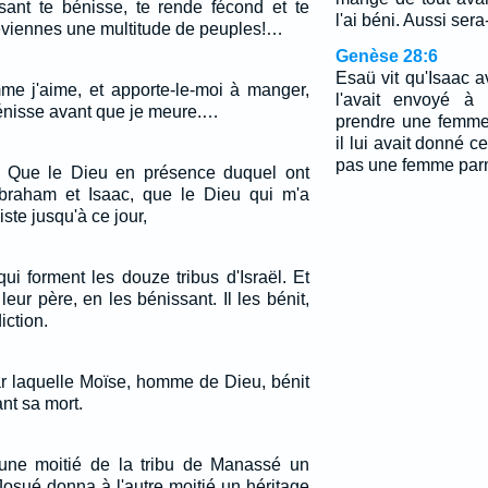
sant te bénisse, te rende fécond et te
l'ai béni. Aussi sera-
 deviennes une multitude de peuples!…
Genèse 28:6
Esaü vit qu'Isaac av
e j'aime, et apporte-le-moi à manger,
l'avait envoyé à
énisse avant que je meure.…
prendre une femme,
il lui avait donné c
pas une femme parmi
it: Que le Dieu en présence duquel ont
raham et Isaac, que le Dieu qui m'a
ste jusqu'à ce jour,
ui forment les douze tribus d'Israël. Et
 leur père, en les bénissant. Il les bénit,
ction.
ar laquelle Moïse, homme de Dieu, bénit
ant sa mort.
une moitié de la tribu de Manassé un
Josué donna à l'autre moitié un héritage