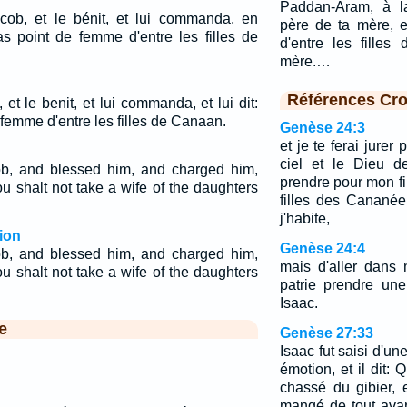
Paddan-Aram, à l
cob, et le bénit, et lui commanda, en
père de ta mère, 
as point de femme d'entre les filles de
d'entre les filles
mère.…
Références Cro
et le benit, et lui commanda, et lui dit:
femme d'entre les filles de Canaan.
Genèse 24:3
et je te ferai jurer 
ciel et le Dieu d
ob, and blessed him, and charged him,
prendre pour mon f
u shalt not take a wife of the daughters
filles des Canané
j'habite,
ion
Genèse 24:4
ob, and blessed him, and charged him,
mais d'aller dans
u shalt not take a wife of the daughters
patrie prendre un
Isaac.
e
Genèse 27:33
Isaac fut saisi d'un
émotion, et il dit: 
chassé du gibier, 
mangé de tout avan