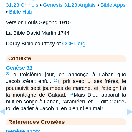
31:23 Chinois
•
Genesis 31:23 Anglais
•
Bible Apps
•
Bible Hub
Version Louis Segond 1910
La Bible David Martin 1744
Darby Bible courtesy of
CCEL.org
.
Contexte
Genèse 31
Le troisième jour, on annonça à Laban que
22
Jacob s'était enfui.
Il prit avec lui ses frères, le
23
poursuivit sept journées de marche, et l'atteignit à
la montagne de Galaad.
Mais Dieu apparut la
24
nuit en songe à Laban, l'Araméen, et lui dit: Garde-
toi de parler à Jacob ni en bien ni en mal!…
Références Croisées
Genèse 31:22