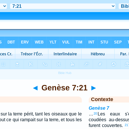
◄
Genèse 7:21
►
Contexte
Genèse 7
ur la terre périt, tant les oiseaux que le
…
Les eaux s'é
20
out ce qui rampait sur la terre, et tous les
coudées au-dessu
furent couvertes.
21