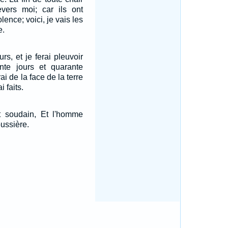
evers moi; car ils ont
olence; voici, je vais les
e.
rs, et je ferai pleuvoir
ante jours et quarante
rai de la face de la terre
i faits.
it soudain, Et l'homme
oussière.