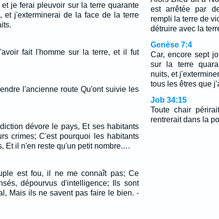
et je ferai pleuvoir sur la terre quarante
est arrêtée par d
, et j'exterminerai de la face de la terre
rempli la terre de vi
its.
détruire avec la terr
Genèse 7:4
avoir fait l'homme sur la terre, et il fut
Car, encore sept jou
sur la terre quar
nuits, et j'extermine
tous les êtres que j'a
endre l'ancienne route Qu'ont suivie les
Job 34:15
Toute chair périra
rentrerait dans la p
diction dévore le pays, Et ses habitants
urs crimes; C'est pourquoi les habitants
 Et il n'en reste qu'un petit nombre.…
ple est fou, il ne me connaît pas; Ce
sés, dépourvus d'intelligence; Ils sont
l, Mais ils ne savent pas faire le bien. -