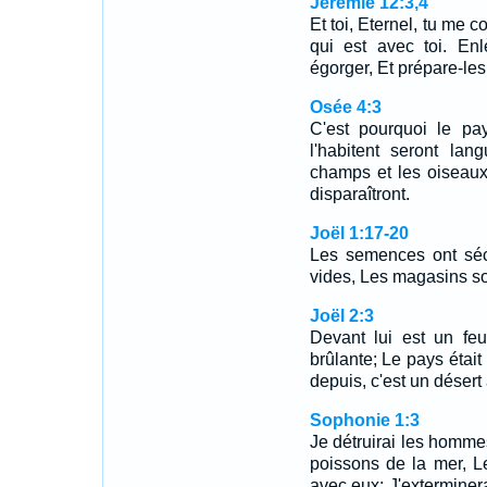
Jérémie 12:3,4
Et toi, Eternel, tu me 
qui est avec toi. En
égorger, Et prépare-le
Osée 4:3
C'est pourquoi le pa
l'habitent seront la
champs et les oiseaux
disparaîtront.
Joël 1:17-20
Les semences ont séc
vides, Les magasins son
Joël 2:3
Devant lui est un feu
brûlante; Le pays étai
depuis, c'est un désert
Sophonie 1:3
Je détruirai les hommes
poissons de la mer, L
avec eux; J'exterminera