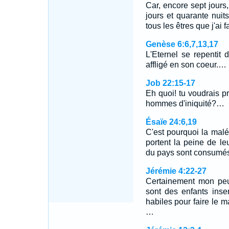
Car, encore sept jours, 
jours et quarante nuits
tous les êtres que j'ai fa
Genèse 6:6,7,13,17
L'Eternel se repentit d'
affligé en son coeur.…
Job 22:15-17
Eh quoi! tu voudrais pr
hommes d'iniquité?…
Ésaïe 24:6,19
C'est pourquoi la malé
portent la peine de le
du pays sont consumés,
Jérémie 4:22-27
Certainement mon peu
sont des enfants insen
habiles pour faire le ma
…