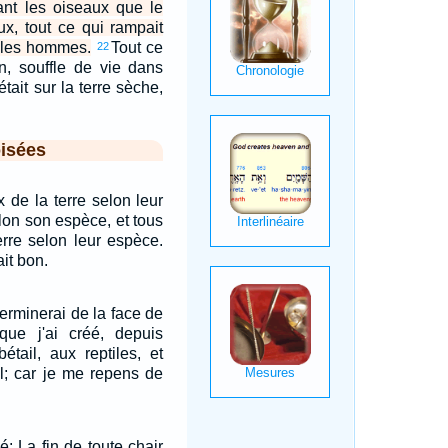
 tant les oiseaux que le
ux, tout ce qui rampait
us les hommes.
Tout ce
22
on, souffle de vie dans
était sur la terre sèche,
isées
x de la terre selon leur
elon son espèce, et tous
terre selon leur espèce.
ait bon.
xterminerai de la face de
que j'ai créé, depuis
étail, aux reptiles, et
l; car je me repens de
é: La fin de toute chair