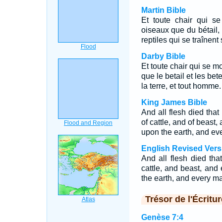
Martin Bible
Et toute chair qui se
oiseaux que du bétail, 
reptiles qui se traînent
Darby Bible
Et toute chair qui se mo
que le betail et les bet
la terre, et tout homme.
King James Bible
And all flesh died that
of cattle, and of beast,
upon the earth, and ev
English Revised Vers
And all flesh died th
cattle, and beast, and
the earth, and every m
Trésor de l'Écritur
Genèse 7:4