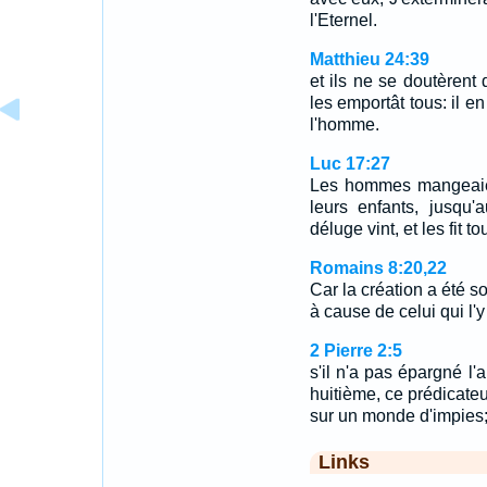
l'Eternel.
Matthieu 24:39
et ils ne se doutèrent 
les emportât tous: il 
l'homme.
Luc 17:27
Les hommes mangeaient
leurs enfants, jusqu'
déluge vint, et les fit to
Romains 8:20,22
Car la création a été s
à cause de celui qui l
2 Pierre 2:5
s'il n'a pas épargné l'
huitième, ce prédicateur 
sur un monde d'impies
Links