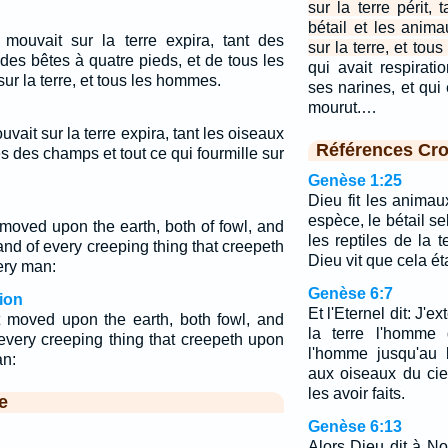
sur la terre périt,
bétail et les anima
 mouvait sur la terre expira, tant des
sur la terre, et to
des bêtes à quatre pieds, et de tous les
qui avait respirati
 sur la terre, et tous les hommes.
ses narines, et qui 
mourut.…
uvait sur la terre expira, tant les oiseaux
Références Cro
es des champs et tout ce qui fourmille sur
Genèse 1:25
Dieu fit les animau
espèce, le bétail s
 moved upon the earth, both of fowl, and
les reptiles de la 
 and of every creeping thing that creepeth
Dieu vit que cela ét
ery man:
Genèse 6:7
ion
Et l'Eternel dit: J'e
at moved upon the earth, both fowl, and
la terre l'homme 
 every creeping thing that creepeth upon
l'homme jusqu'au b
an:
aux oiseaux du cie
les avoir faits.
e
Genèse 6:13
Alors Dieu dit à No