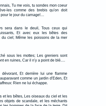
connais, Tu me vois, tu sondes mon coeur
lève-les comme des brebis qu'on doit
s pour le jour du carnage!…
ys sera dans le deuil, Tous ceux qui
nguissants, Et avec eux les bêtes des
 du ciel; Même les poissons de la mer
hé sous les mottes; Les greniers sont
t en ruines, Car il n'y a point de blé.…
 dévorant, Et derrière lui une flamme
t auparavant comme un jardin d'Eden, Et
 affreux: Rien ne lui échappe.
 et les bêtes, Les oiseaux du ciel et les
es objets de scandale, et les méchants
i les hommes de la face de la terre, Dit