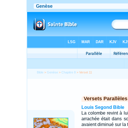
Bible
>
Genèse
>
Chapitre 8
> Verset 11
Versets Parallèles
Louis Segond Bible
La colombe revint à lui 
arrachée était dans s
avaient diminué sur la t