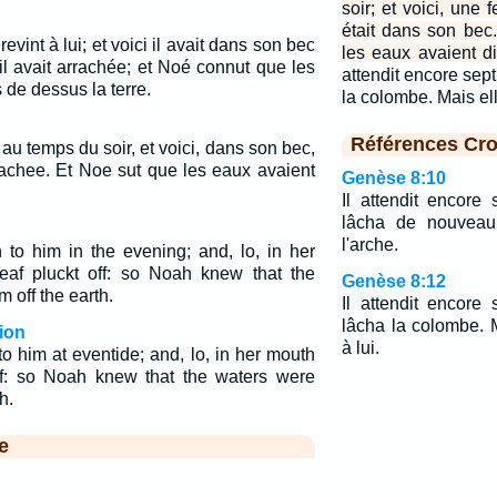
soir; et voici, une f
était dans son bec
revint à lui; et voici il avait dans son bec
les eaux avaient di
u'il avait arrachée; et Noé connut que les
attendit encore sept 
 de dessus la terre.
la colombe. Mais ell
Références Cro
 au temps du soir, et voici, dans son bec,
rrachee. Et Noe sut que les eaux avaient
Genèse 8:10
Il attendit encore 
lâcha de nouveau
l'arche.
to him in the evening; and, lo, in her
eaf pluckt off: so Noah knew that the
Genèse 8:12
 off the earth.
Il attendit encore 
lâcha la colombe. M
ion
à lui.
o him at eventide; and, lo, in her mouth
off: so Noah knew that the waters were
h.
e