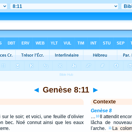
◄
Genèse 8:11
►
Contexte
Genèse 8
sur le soir; et voici, une feuille d'olivier
…
Il attendit encor
10
on bec. Noé connut ainsi que les eaux
lâcha de nouveau
erre.
l'arche.
La colom
11