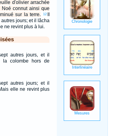
euille d'olivier arrachée
. Noé connut ainsi que
minué sur la terre.
Il
12
autres jours; et il lâcha
e ne revint plus à lui.
isées
sept autres jours, et il
 la colombe hors de
sept autres jours; et il
ais elle ne revint plus