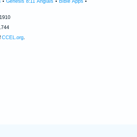
s
•
Genesis 8:11 Anglais
•
Bible Apps
•
 1910
1744
f
CCEL.org
.