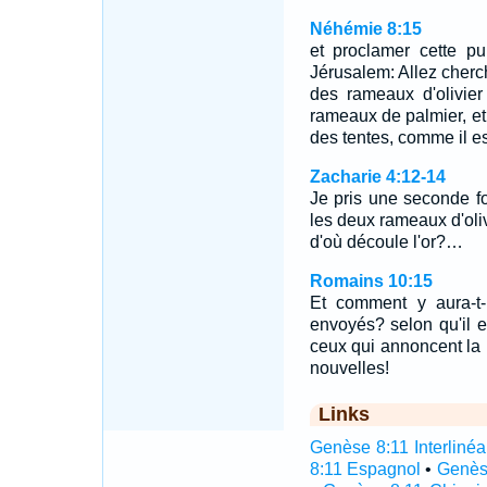
Néhémie 8:15
et proclamer cette pu
Jérusalem: Allez cherc
des rameaux d'olivie
rameaux de palmier, et 
des tentes, comme il est
Zacharie 4:12-14
Je pris une seconde foi
les deux rameaux d'oliv
d'où découle l'or?…
Romains 10:15
Et comment y aura-t-i
envoyés? selon qu'il e
ceux qui annoncent la
nouvelles!
Links
Genèse 8:11 Interlinéa
8:11 Espagnol
•
Genès