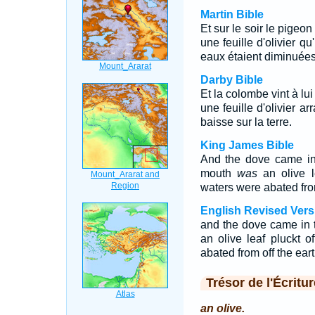
Martin Bible
Et sur le soir le pigeon 
une feuille d'olivier q
eaux étaient diminuées
Darby Bible
Et la colombe vint à lui
une feuille d'olivier a
baisse sur la terre.
King James Bible
And the dove came in 
mouth
was
an olive l
waters were abated from
English Revised Vers
and the dove came in t
an olive leaf pluckt 
abated from off the eart
Trésor de l'Écritur
an olive.