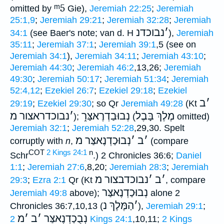
ᵐ5
omitted by
Gie),
Jeremiah 22:25
;
Jeremiah
25:1,9
;
Jeremiah 29:21
;
Jeremiah 32:28
;
Jeremiah
׳
נבוכדנ
34:1
(see Baer's note; van d. H
),
Jeremiah
35:11
;
Jeremiah 37:1
;
Jeremiah 39:1
,5 (see on
Jeremiah 34:1
),
Jeremiah 34:11
;
Jeremiah 43:10
;
Jeremiah 44:30
;
Jeremiah 46:2
,13,26;
Jeremiah
49:30
;
Jeremiah 50:17
;
Jeremiah 51:34
;
Jeremiah
52:4,12
;
Ezekiel 26:7
;
Ezekiel 29:18
;
Ezekiel
׳
ב
29:19
;
Ezekiel 29:30
; so Qr
Jeremiah 49:28
(Kt
מֶלֶךְ בָּבֶל
נְבוּבַדְרֶאצַּר֑
׳
נבוכדראצור מ
);
(
omitted)
Jeremiah 32:1
;
Jeremiah 52:28
,29,30. Spelt
׳
ב
׳
נְבוּכַדְנֶאצַּר מ
corruptly with
n
,
(compare
COT
2 Kings 24:1
n
Schr
.) 2 Chronicles 36:6;
Daniel
1:1
;
Jeremiah 27:6
,8,20;
Jeremiah 28:3
;
Jeremiah
׳
ב
׳
נבוכדבצור מ
29:3
;
Ezra 2:1
Qr (Kt
, compare
נְבוּכַדְנֶאצַּר
Jeremiah 49:8
above);
alone 2
׳
הַמֶּלֶךְ נ
Chronicles 36:7,10,13 (
),
Jeremiah 29:1
;
נְבֻכַדְנֶאצַּר
׳
ב
׳
מ
2 Kings 24:1
,10,11;
2 Kings