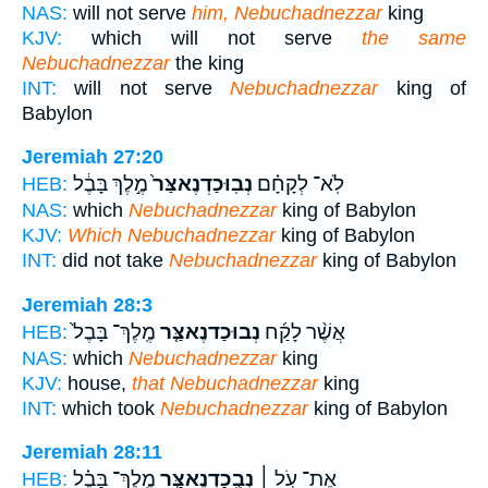
NAS:
will not serve
him, Nebuchadnezzar
king
KJV:
which will not serve
the same
Nebuchadnezzar
the king
INT:
will not serve
Nebuchadnezzar
king of
Babylon
Jeremiah 27:20
לֹֽא־ לְקָחָ֗ם
נְבֽוּכַדְנֶאצַּר֙
מֶ֣לֶךְ בָּבֶ֔ל
HEB:
NAS:
which
Nebuchadnezzar
king of Babylon
KJV:
Which Nebuchadnezzar
king of Babylon
INT:
did not take
Nebuchadnezzar
king of Babylon
Jeremiah 28:3
אֲשֶׁ֨ר לָקַ֜ח
נְבוּכַדנֶאצַּ֤ר
מֶֽלֶךְ־ בָּבֶל֙
HEB:
NAS:
which
Nebuchadnezzar
king
KJV:
house,
that Nebuchadnezzar
king
INT:
which took
Nebuchadnezzar
king of Babylon
Jeremiah 28:11
אֶת־ עֹ֣ל ׀
נְבֻֽכַדְנֶאצַּ֣ר
מֶֽלֶךְ־ בָּבֶ֗ל
HEB: