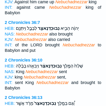
KJV:
Against him came up
Nebuchadnezzar
king
INT:
against came
Nebuchadnezzar
king of
Babylon
2 Chronicles 36:7
יְהוָ֔ה הֵבִ֥יא
נְבוּכַדְנֶאצַּ֖ר
לְבָבֶ֑ל וַיִּתְּנֵ֥ם
HEB:
NAS:
Nebuchadnezzar
also brought
KJV:
Nebuchadnezzar
also carried
INT:
of the LORD brought
Nebuchadnezzar
to
Babylon and put
2 Chronicles 36:10
שָׁלַח֙ הַמֶּ֣לֶךְ
נְבֽוּכַדְנֶאצַּ֔ר
וַיְבִאֵ֣הוּ בָבֶ֔לָה
HEB:
NAS:
King
Nebuchadnezzar
sent
KJV:
king
Nebuchadnezzar
sent,
INT:
sent King
Nebuchadnezzar
and brought to
Babylon
2 Chronicles 36:13
וְ֠גַם בַּמֶּ֤לֶךְ
נְבֽוּכַדְנֶאצַּר֙
מָרָ֔ד אֲשֶׁ֥ר
HEB: