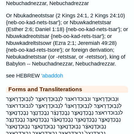
Nebuchadnezzar, Nebuchadrezzar
Or Nbukadneotstsar (2 Kings 24:1, 2 Kings 24:10)
{neb-oo-kad-nets-tsar'}; or Nbuwkadnetstsar
(Esther 2:6; Daniel 1:18) {neb-oo-kad-nets-tsar'}; or
Nbuwkadreotstsar {neb-oo-kad-rets-tsar'}; or
Nbuwkadreltstsowr (Ezra 2:1; Jeremiah 49:28)
{neb-oo-kad-rets-tsore'}; or foreign derivation;
Nebukadnetstsar (or -retstsar, or -retstsor), king of
Babylon -- Nebuchadnezzar, Nebuchadrezzar.
see HEBREW
'abaddoh
Forms and Transliterations
וּנְבוּכַדְרֶאצַּ֣ר ונבוכדראצר לִנְבֽוּכַדְרֶאצַּ֑ר לִנְבֽוּכַדְרֶאצַּ֖ר
לִנְבֽוּכַדְרֶאצַּֽר׃ לִנְבֽוּכַדְרֶאצַּר֒ לִנְבוּכַדְרֶאצַּ֥ר לנבוכדראצר
לנבוכדראצר׃ נְבֻֽכַדְנֶאצַּ֣ר נְבֻֽכַדְנֶצַּ֔ר נְבֻֽכַדְנֶצַּ֖ר נְבֻכַדְנֶאצַּ֖ר
נְבֻכַדְנֶאצַּ֣ר נְבֻכַדְנֶאצַּ֥ר נְבֻכַדְנֶאצַּ֨ר נְבֻכַדְנֶאצַּֽר׃ נְבֻכַדְנֶצַּֽר׃
נְבֽוּכַדְנֶאצַּ֔ר נְבֽוּכַדְנֶאצַּ֖ר נְבֽוּכַדְנֶאצַּ֛ר נְבֽוּכַדְנֶאצַּר֙
נְבֽוּכַדְנֶצַּר֙ נְבֽוּכַדְרֶאצַּ֑ר נְבֽוּכַדְרֶאצַּ֣ר נְבֽוּכַדְרֶאצַּ֥ר