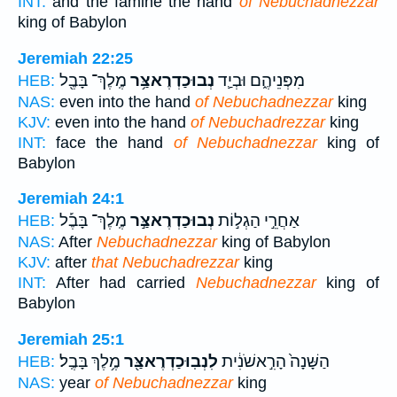
INT:
and the famine the hand
of Nebuchadnezzar
king of Babylon
Jeremiah 22:25
מִפְּנֵיהֶ֑ם וּבְיַ֛ד
נְבוּכַדְרֶאצַּ֥ר
מֶֽלֶךְ־ בָּבֶ֖ל
HEB:
NAS:
even into the hand
of Nebuchadnezzar
king
KJV:
even into the hand
of Nebuchadrezzar
king
INT:
face the hand
of Nebuchadnezzar
king of
Babylon
Jeremiah 24:1
אַחֲרֵ֣י הַגְל֣וֹת
נְבוּכַדְרֶאצַּ֣ר
מֶֽלֶךְ־ בָּבֶ֡ל
HEB:
NAS:
After
Nebuchadnezzar
king of Babylon
KJV:
after
that Nebuchadrezzar
king
INT:
After had carried
Nebuchadnezzar
king of
Babylon
Jeremiah 25:1
הַשָּׁנָה֙ הָרִ֣אשֹׁנִ֔ית
לִנְבֽוּכַדְרֶאצַּ֖ר
מֶ֥לֶךְ בָּבֶֽל׃
HEB:
NAS:
year
of Nebuchadnezzar
king