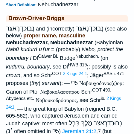
Nebuchadnezzar
Short Definition:
Brown-Driver-Briggs
נְבוּכַדְּנֶאצַּר
נְבוּכַדְרֶאצַּר
and (incorrectly)
(see also
below)
proper name, masculine
Nebuchadrezzar, Nebuchadnezzar
(Babylonian
Nabû-kudurri-uƒur
= (probably)
Nebo, protect the
Calwer BL
Nebuchadn.
boundary !
Dl
Budge
(on
HWB 319
kudurru, boundary
, see Dl
); possibly is also
COT
2 Kings 24:1
BAS i. 471
crown
, and so Schr
; Jäger
ᵐ5
proposes (
thy
)
servant
); —
Ναβουχοδονος
(
ς
)
ορ
;
COT 490,
Canon of Ptol
Ναβοκολασσαρου
Schr
Abydenos etc.
ib.
2 Kings
Ναβουκοδρόσορος
, see Schr
24:1
; — the great king of Babylon (reigned B.C.
605-562), who captured Jerusalem and carried
נְבוּכַדְרֶאצַּר מֶלֶךְ
בָּבֶל
Judah captive: most often
נ
׳
ᵐ5
(
often omitted in
)
Jeremiah 21:2
,7 (but