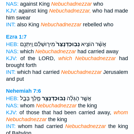
NAS:
against King
Nebuchadnezzar
who
KJV:
against king
Nebuchadnezzar,
who had made
him swear
INT:
also King
Nebuchadnezzar
rebelled who
Ezra 1:7
אֲשֶׁ֨ר הוֹצִ֤יא
נְבֽוּכַדְנֶצַּר֙
מִיר֣וּשָׁלִַ֔ם וַֽיִּתְּנֵ֖ם
HEB:
NAS:
which
Nebuchadnezzar
had carried away
KJV:
of the LORD,
which Nebuchadnezzar
had
brought forth
INT:
which had carried
Nebuchadnezzar
Jerusalem
and put
Nehemiah 7:6
אֲשֶׁ֣ר הֶגְלָ֔ה
נְבוּכַדְנֶצַּ֖ר
מֶ֣לֶךְ בָּבֶ֑ל
HEB:
NAS:
whom
Nebuchadnezzar
the king
KJV:
of those that had been carried away,
whom
Nebuchadnezzar
the king
INT:
whom had carried
Nebuchadnezzar
the king
of Babylon