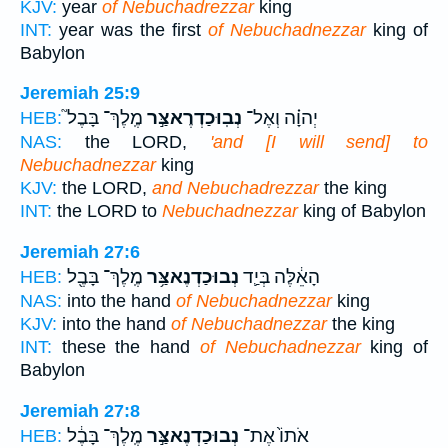
KJV:
year
of Nebuchadrezzar
king
INT:
year was the first
of Nebuchadnezzar
king of
Babylon
Jeremiah 25:9
יְהוָ֗ה וְאֶל־
נְבֽוּכַדְרֶאצַּ֣ר
מֶֽלֶךְ־ בָּבֶל֮
HEB:
NAS:
the LORD,
'and [I will send] to
Nebuchadnezzar
king
KJV:
the LORD,
and Nebuchadrezzar
the king
INT:
the LORD to
Nebuchadnezzar
king of Babylon
Jeremiah 27:6
הָאֵ֔לֶּה בְּיַ֛ד
נְבוּכַדְנֶאצַּ֥ר
מֶֽלֶךְ־ בָּבֶ֖ל
HEB:
NAS:
into the hand
of Nebuchadnezzar
king
KJV:
into the hand
of Nebuchadnezzar
the king
INT:
these the hand
of Nebuchadnezzar
king of
Babylon
Jeremiah 27:8
אֹתוֹ֙ אֶת־
נְבוּכַדְנֶאצַּ֣ר
מֶֽלֶךְ־ בָּבֶ֔ל
HEB: