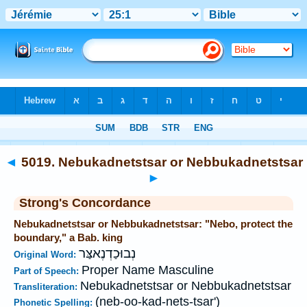
Bible
>
Strong's
>
Hebrew
> 5019
◄
5019. Nebukadnetstsar or Nebbukadnetstsar
►
Strong's Concordance
Nebukadnetstsar or Nebbukadnetstsar: "Nebo, protect the
boundary," a Bab. king
נְבוּכַדְנֶאצַּר
Original Word:
Proper Name Masculine
Part of Speech:
Nebukadnetstsar or Nebbukadnetstsar
Transliteration:
(neb-oo-kad-nets-tsar')
Phonetic Spelling: