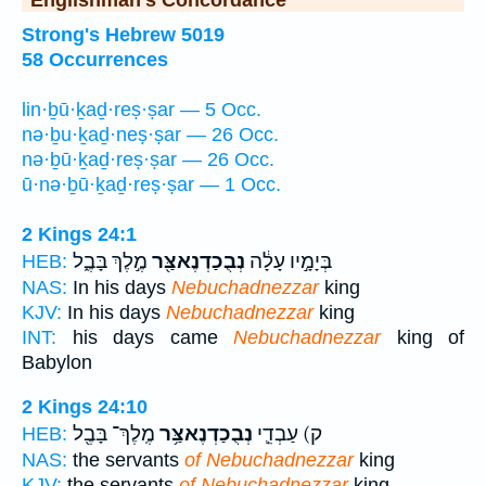
Englishman's Concordance
Strong's Hebrew 5019
58 Occurrences
lin·ḇū·ḵaḏ·reṣ·ṣar — 5 Occ.
nə·ḇu·ḵaḏ·neṣ·ṣar — 26 Occ.
nə·ḇū·ḵaḏ·reṣ·ṣar — 26 Occ.
ū·nə·ḇū·ḵaḏ·reṣ·ṣar — 1 Occ.
2 Kings 24:1
בְּיָמָ֣יו עָלָ֔ה
נְבֻכַדְנֶאצַּ֖ר
מֶ֣לֶךְ בָּבֶ֑ל
HEB:
NAS:
In his days
Nebuchadnezzar
king
KJV:
In his days
Nebuchadnezzar
king
INT:
his days came
Nebuchadnezzar
king of
Babylon
2 Kings 24:10
ק) עַבְדֵ֛י
נְבֻכַדְנֶאצַּ֥ר
מֶֽלֶךְ־ בָּבֶ֖ל
HEB:
NAS:
the servants
of Nebuchadnezzar
king
KJV:
the servants
of Nebuchadnezzar
king