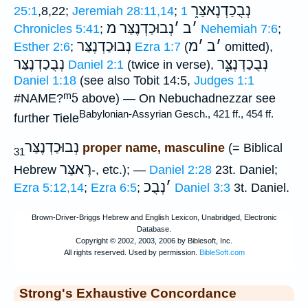
נְבֻכַדְנֶאצַּר֑
25:1
,8,22;
Jeremiah 28:11,14
;
1
׳
ב
׳
נְבוּכַדְנֶצַּר מ
Chronicles 5:41
;
Nehemiah 7:6
;
׳
ב
׳
מ
נְבוּכַדְנֶצַּר
Esther 2:6
;
Ezra 1:7
(
omitted),
נְבֻכַדְנֶצַּ֑ר
נְבֻכַדְנֶצַּר
Daniel 2:1
(twice in verse),
Daniel 1:18
(see also Tobit 14:5,
Judges 1:1
ᵐ5
#NAME?
above) — On Nebuchadnezzar see
Babylonian-Assyrian Gesch., 421 ff., 454 ff.
further Tiele
נְבוּכַדְנֶצַּר
proper name, masculine
(= Biblical
31
רֶאצַּר
Hebrew
-, etc.); —
Daniel 2:28
23t. Daniel;
׳
נְבֻכ
Ezra 5:12,14
;
Ezra 6:5
;
Daniel 3:3
3t. Daniel.
Strong's Exhaustive Concordance