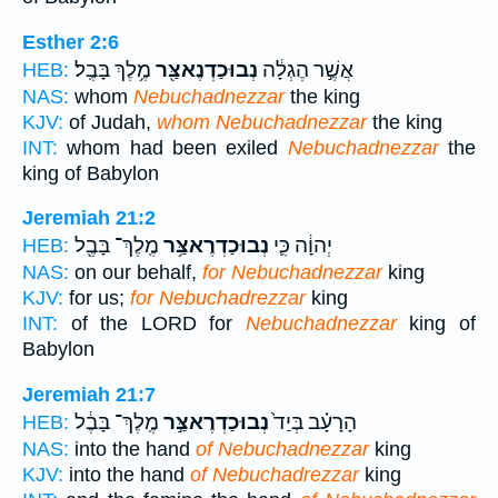
Esther 2:6
אֲשֶׁ֣ר הֶגְלָ֔ה
נְבוּכַדְנֶאצַּ֖ר
מֶ֥לֶךְ בָּבֶֽל׃
HEB:
NAS:
whom
Nebuchadnezzar
the king
KJV:
of Judah,
whom Nebuchadnezzar
the king
INT:
whom had been exiled
Nebuchadnezzar
the
king of Babylon
Jeremiah 21:2
יְהוָ֔ה כִּ֛י
נְבוּכַדְרֶאצַּ֥ר
מֶֽלֶךְ־ בָּבֶ֖ל
HEB:
NAS:
on our behalf,
for Nebuchadnezzar
king
KJV:
for us;
for Nebuchadrezzar
king
INT:
of the LORD for
Nebuchadnezzar
king of
Babylon
Jeremiah 21:7
הָרָעָ֗ב בְּיַד֙
נְבוּכַדְרֶאצַּ֣ר
מֶֽלֶךְ־ בָּבֶ֔ל
HEB:
NAS:
into the hand
of Nebuchadnezzar
king
KJV:
into the hand
of Nebuchadrezzar
king