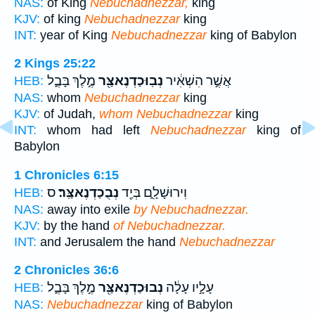
NAS:
of King
Nebuchadnezzar,
king
KJV:
of king
Nebuchadnezzar
king
INT:
year of King
Nebuchadnezzar
king of Babylon
2 Kings 25:22
אֲשֶׁ֣ר הִשְׁאִ֔יר
נְבֽוּכַדְנֶאצַּ֖ר
מֶ֣לֶךְ בָּבֶ֑ל
HEB:
NAS:
whom
Nebuchadnezzar
king
KJV:
of Judah,
whom Nebuchadnezzar
king
INT:
whom had left
Nebuchadnezzar
king of
Babylon
1 Chronicles 6:15
וִירוּשָׁלִָ֑ם בְּיַ֖ד
נְבֻכַדְנֶאצַּֽר׃
ס
HEB:
NAS:
away into exile
by Nebuchadnezzar.
KJV:
by the hand
of Nebuchadnezzar.
INT:
and Jerusalem the hand
Nebuchadnezzar
2 Chronicles 36:6
עָלָ֣יו עָלָ֔ה
נְבוּכַדְנֶאצַּ֖ר
מֶ֣לֶךְ בָּבֶ֑ל
HEB:
NAS:
Nebuchadnezzar
king of Babylon