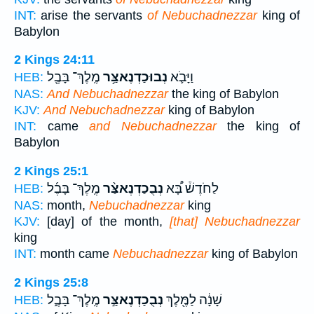
INT:
arise the servants
of Nebuchadnezzar
king of
Babylon
2 Kings 24:11
וַיָּבֹ֛א
נְבוּכַדְנֶאצַּ֥ר
מֶֽלֶךְ־ בָּבֶ֖ל
HEB:
NAS:
And Nebuchadnezzar
the king of Babylon
KJV:
And Nebuchadnezzar
king of Babylon
INT:
came
and Nebuchadnezzar
the king of
Babylon
2 Kings 25:1
לַחֹדֶשׁ֒ בָּ֠א
נְבֻכַדְנֶאצַּ֨ר
מֶֽלֶךְ־ בָּבֶ֜ל
HEB:
NAS:
month,
Nebuchadnezzar
king
KJV:
[day] of the month,
[that] Nebuchadnezzar
king
INT:
month came
Nebuchadnezzar
king of Babylon
2 Kings 25:8
שָׁנָ֔ה לַמֶּ֖לֶךְ
נְבֻכַדְנֶאצַּ֣ר
מֶֽלֶךְ־ בָּבֶ֑ל
HEB: