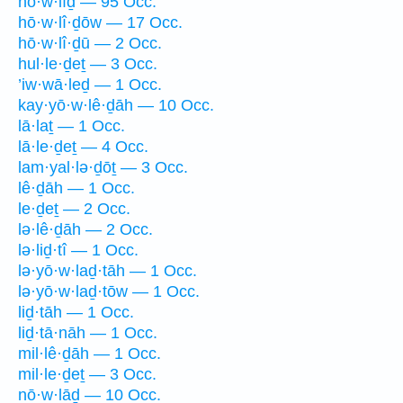
hō·w·lîḏ — 95 Occ.
hō·w·lî·ḏōw — 17 Occ.
hō·w·lî·ḏū — 2 Occ.
hul·le·ḏeṯ — 3 Occ.
’iw·wā·leḏ — 1 Occ.
kay·yō·w·lê·ḏāh — 10 Occ.
lā·laṯ — 1 Occ.
lā·le·ḏeṯ — 4 Occ.
lam·yal·lə·ḏōṯ — 3 Occ.
lê·ḏāh — 1 Occ.
le·ḏeṯ — 2 Occ.
lə·lê·ḏāh — 2 Occ.
lə·liḏ·tî — 1 Occ.
lə·yō·w·laḏ·tāh — 1 Occ.
lə·yō·w·laḏ·tōw — 1 Occ.
liḏ·tāh — 1 Occ.
liḏ·tā·nāh — 1 Occ.
mil·lê·ḏāh — 1 Occ.
mil·le·ḏeṯ — 3 Occ.
nō·w·lāḏ — 10 Occ.