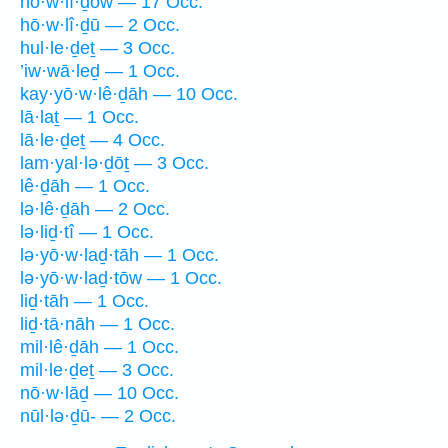
hō·w·lî·ḏōw — 17 Occ.
hō·w·lî·ḏū — 2 Occ.
hul·le·ḏeṯ — 3 Occ.
’iw·wā·leḏ — 1 Occ.
kay·yō·w·lê·ḏāh — 10 Occ.
lā·laṯ — 1 Occ.
lā·le·ḏeṯ — 4 Occ.
lam·yal·lə·ḏōṯ — 3 Occ.
lê·ḏāh — 1 Occ.
lə·lê·ḏāh — 2 Occ.
lə·liḏ·tî — 1 Occ.
lə·yō·w·laḏ·tāh — 1 Occ.
lə·yō·w·laḏ·tōw — 1 Occ.
liḏ·tāh — 1 Occ.
liḏ·tā·nāh — 1 Occ.
mil·lê·ḏāh — 1 Occ.
mil·le·ḏeṯ — 3 Occ.
nō·w·lāḏ — 10 Occ.
nūl·lə·ḏū- — 2 Occ.