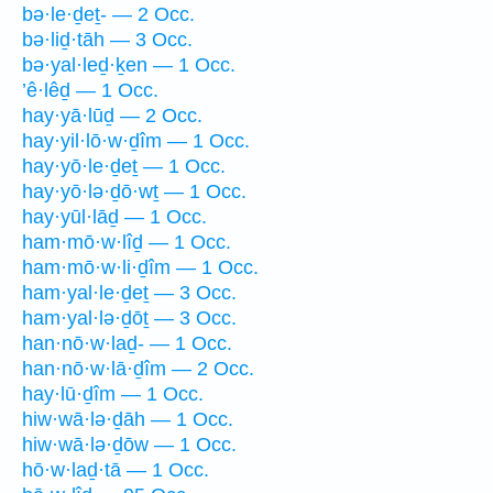
bə·le·ḏeṯ- — 2 Occ.
bə·liḏ·tāh — 3 Occ.
bə·yal·leḏ·ḵen — 1 Occ.
’ê·lêḏ — 1 Occ.
hay·yā·lūḏ — 2 Occ.
hay·yil·lō·w·ḏîm — 1 Occ.
hay·yō·le·ḏeṯ — 1 Occ.
hay·yō·lə·ḏō·wṯ — 1 Occ.
hay·yūl·lāḏ — 1 Occ.
ham·mō·w·lîḏ — 1 Occ.
ham·mō·w·li·ḏîm — 1 Occ.
ham·yal·le·ḏeṯ — 3 Occ.
ham·yal·lə·ḏōṯ — 3 Occ.
han·nō·w·laḏ- — 1 Occ.
han·nō·w·lā·ḏîm — 2 Occ.
hay·lū·ḏîm — 1 Occ.
hiw·wā·lə·ḏāh — 1 Occ.
hiw·wā·lə·ḏōw — 1 Occ.
hō·w·laḏ·tā — 1 Occ.