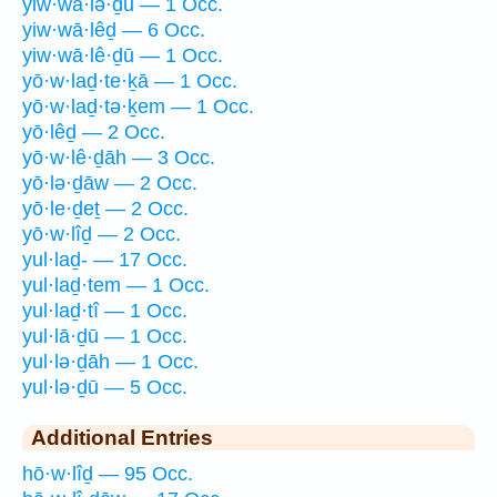
yiw·wā·lə·ḏū — 1 Occ.
yiw·wā·lêḏ — 6 Occ.
yiw·wā·lê·ḏū — 1 Occ.
yō·w·laḏ·te·ḵā — 1 Occ.
yō·w·laḏ·tə·ḵem — 1 Occ.
yō·lêḏ — 2 Occ.
yō·w·lê·ḏāh — 3 Occ.
yō·lə·ḏāw — 2 Occ.
yō·le·ḏeṯ — 2 Occ.
yō·w·lîḏ — 2 Occ.
yul·laḏ- — 17 Occ.
yul·laḏ·tem — 1 Occ.
yul·laḏ·tî — 1 Occ.
yul·lā·ḏū — 1 Occ.
yul·lə·ḏāh — 1 Occ.
yul·lə·ḏū — 5 Occ.
Additional Entries
hō·w·lîḏ — 95 Occ.