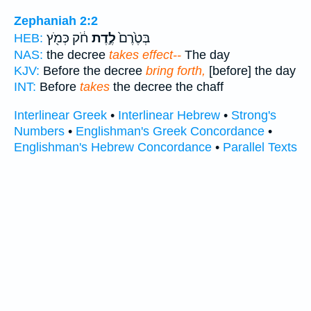
Zephaniah 2:2
בְּטֶ֙רֶם֙
לֶ֣דֶת
חֹ֔ק כְּמֹ֖ץ
HEB:
NAS:
the decree
takes effect--
The day
KJV:
Before the decree
bring forth,
[before] the day
INT:
Before
takes
the decree the chaff
Interlinear Greek
•
Interlinear Hebrew
•
Strong's
Numbers
•
Englishman's Greek Concordance
•
Englishman's Hebrew Concordance
•
Parallel Texts