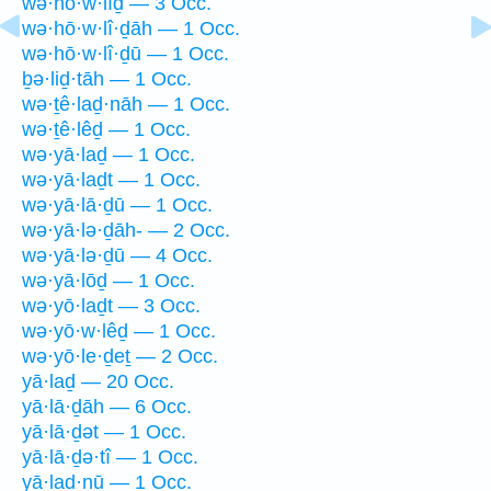
wə·hō·w·lîḏ — 3 Occ.
wə·hō·w·lî·ḏāh — 1 Occ.
wə·hō·w·lî·ḏū — 1 Occ.
ḇə·liḏ·tāh — 1 Occ.
wə·ṯê·laḏ·nāh — 1 Occ.
wə·ṯê·lêḏ — 1 Occ.
wə·yā·laḏ — 1 Occ.
wə·yā·laḏt — 1 Occ.
wə·yā·lā·ḏū — 1 Occ.
wə·yā·lə·ḏāh- — 2 Occ.
wə·yā·lə·ḏū — 4 Occ.
wə·yā·lōḏ — 1 Occ.
wə·yō·laḏt — 3 Occ.
wə·yō·w·lêḏ — 1 Occ.
wə·yō·le·ḏeṯ — 2 Occ.
yā·laḏ — 20 Occ.
yā·lā·ḏāh — 6 Occ.
yā·lā·ḏət — 1 Occ.
yā·lā·ḏə·tî — 1 Occ.
yā·laḏ·nū — 1 Occ.