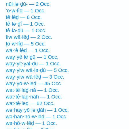
nūl·lə·ḏū- — 2 Occ.
’ō·w·lîḏ — 1 Occ.
tê·lêḏ — 6 Occ.
tê·lə·ḏî — 1 Occ.
tê·lə·ḏū — 1 Occ.
tiw·wā·lêḏ — 2 Occ.
ṯō·w·lîḏ — 5 Occ.
wā·’ê·lêḏ — 1 Occ.
way·yê·lê·ḏū — 1 Occ.
way·yiṯ·yal·ḏū — 1 Occ.
way·yiw·wā·lə·ḏū — 5 Occ.
way·yiw·wā·lêḏ — 3 Occ.
way·yō·w·leḏ — 45 Occ.
wat·tê·laḏ·nā — 1 Occ.
wat·tê·laḏ·nāh — 1 Occ.
wat·tê·leḏ — 62 Occ.
wə·hay·yō·lə·ḏāh — 1 Occ.
wə·han·nō·w·lāḏ — 1 Occ.
wə·hō·w·lêḏ — 1 Occ.