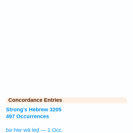
Concordance Entries
Strong's Hebrew 3205
497 Occurrences
bə·hiw·wā·leḏ — 1 Occ.