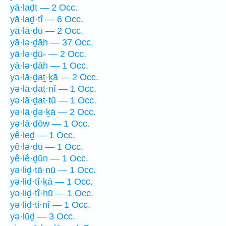
yā·laḏt — 2 Occ.
yā·laḏ·tî — 6 Occ.
yā·lā·ḏū — 2 Occ.
yā·lə·ḏāh — 37 Occ.
yā·lə·ḏū- — 2 Occ.
yā·lə·ḏāh — 1 Occ.
yə·lā·ḏaṯ·ḵā — 2 Occ.
yə·lā·ḏaṯ·nî — 1 Occ.
yə·lā·ḏat·tū — 1 Occ.
yə·lā·ḏə·ḵā — 2 Occ.
yə·lā·ḏōw — 1 Occ.
yê·leḏ — 1 Occ.
yê·lə·ḏū — 1 Occ.
yê·lê·ḏūn — 1 Occ.
yə·liḏ·tā·nū — 1 Occ.
yə·liḏ·tî·ḵā — 1 Occ.
yə·liḏ·tî·hū — 1 Occ.
yə·liḏ·ti·nî — 1 Occ.
yə·lūḏ — 3 Occ.