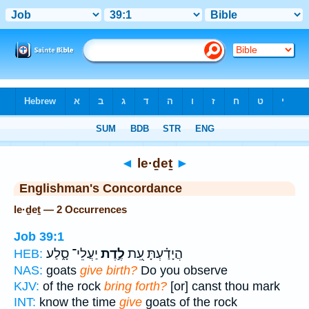
Bible
>
Strong's
> Hebrew
◄
le·ḏeṯ
►
Englishman's Concordance
le·ḏeṯ — 2 Occurrences
Job 39:1
הֲיָדַ֗עְתָּ עֵ֭ת
לֶ֣דֶת
יַעֲלֵי־ סָ֑לַע
HEB:
NAS:
goats
give birth?
Do you observe
KJV:
of the rock
bring forth?
[or] canst thou mark
INT:
know the time
give
goats of the rock