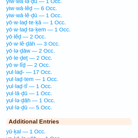
yiw·wā·lə·ḏū — 1 Occ.
yiw·wā·lêḏ — 6 Occ.
yiw·wā·lê·ḏū — 1 Occ.
yō·w·laḏ·te·ḵā — 1 Occ.
yō·w·laḏ·tə·ḵem — 1 Occ.
yō·lêḏ — 2 Occ.
yō·w·lê·ḏāh — 3 Occ.
yō·lə·ḏāw — 2 Occ.
yō·le·ḏeṯ — 2 Occ.
yō·w·lîḏ — 2 Occ.
yul·laḏ- — 17 Occ.
yul·laḏ·tem — 1 Occ.
yul·laḏ·tî — 1 Occ.
yul·lā·ḏū — 1 Occ.
yul·lə·ḏāh — 1 Occ.
yul·lə·ḏū — 5 Occ.
Additional Entries
yū·ḵal — 1 Occ.