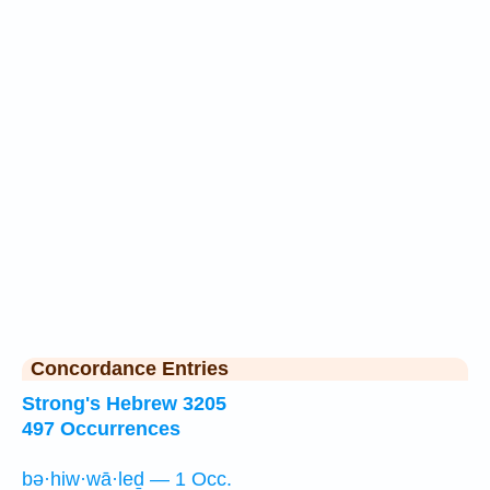
Concordance Entries
Strong's Hebrew 3205
497 Occurrences
bə·hiw·wā·leḏ — 1 Occ.