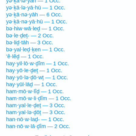
yə·ḵā·lə·yāh — 1 Occ.
yə·ḵā·lə·yā·hū — 1 Occ.
yə·ḵā·nə·yāh — 6 Occ.
yə·ḵā·nə·yā·hū — 1 Occ.
bə·hiw·wā·leḏ — 1 Occ.
bə·le·ḏeṯ- — 2 Occ.
bə·liḏ·tāh — 3 Occ.
bə·yal·leḏ·ḵen — 1 Occ.
’ê·lêḏ — 1 Occ.
hay·yil·lō·w·ḏîm — 1 Occ.
hay·yō·le·ḏeṯ — 1 Occ.
hay·yō·lə·ḏō·wṯ — 1 Occ.
hay·yūl·lāḏ — 1 Occ.
ham·mō·w·lîḏ — 1 Occ.
ham·mō·w·li·ḏîm — 1 Occ.
ham·yal·le·ḏeṯ — 3 Occ.
ham·yal·lə·ḏōṯ — 3 Occ.
han·nō·w·laḏ- — 1 Occ.
han·nō·w·lā·ḏîm — 2 Occ.