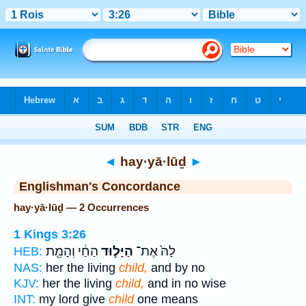
Bible
>
Strong's
> Hebrew
◄
hay·yā·lūḏ
►
Englishman's Concordance
hay·yā·lūḏ — 2 Occurrences
1 Kings 3:26
לָהּ֙ אֶת־
הַיָּל֣וּד
הַחַ֔י וְהָמֵ֖ת
HEB:
NAS:
her the living
child,
and by no
KJV:
her the living
child,
and in no wise
INT:
my lord give
child
one means