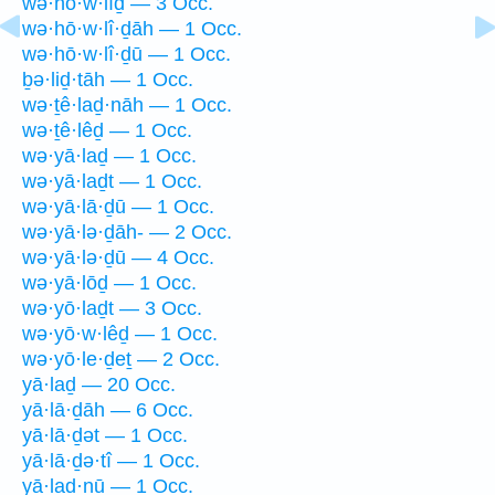
wə·hō·w·lîḏ — 3 Occ.
wə·hō·w·lî·ḏāh — 1 Occ.
wə·hō·w·lî·ḏū — 1 Occ.
ḇə·liḏ·tāh — 1 Occ.
wə·ṯê·laḏ·nāh — 1 Occ.
wə·ṯê·lêḏ — 1 Occ.
wə·yā·laḏ — 1 Occ.
wə·yā·laḏt — 1 Occ.
wə·yā·lā·ḏū — 1 Occ.
wə·yā·lə·ḏāh- — 2 Occ.
wə·yā·lə·ḏū — 4 Occ.
wə·yā·lōḏ — 1 Occ.
wə·yō·laḏt — 3 Occ.
wə·yō·w·lêḏ — 1 Occ.
wə·yō·le·ḏeṯ — 2 Occ.
yā·laḏ — 20 Occ.
yā·lā·ḏāh — 6 Occ.
yā·lā·ḏət — 1 Occ.
yā·lā·ḏə·tî — 1 Occ.
yā·laḏ·nū — 1 Occ.