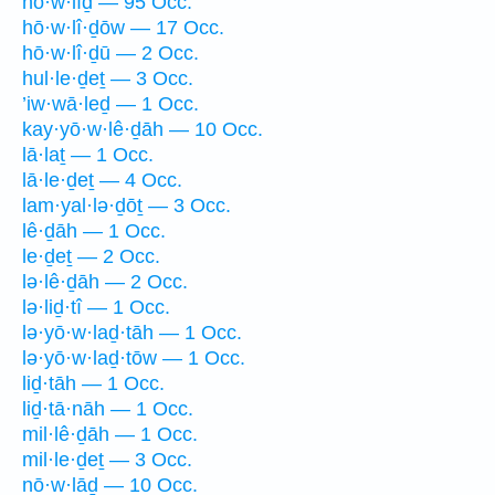
hō·w·lîḏ — 95 Occ.
hō·w·lî·ḏōw — 17 Occ.
hō·w·lî·ḏū — 2 Occ.
hul·le·ḏeṯ — 3 Occ.
’iw·wā·leḏ — 1 Occ.
kay·yō·w·lê·ḏāh — 10 Occ.
lā·laṯ — 1 Occ.
lā·le·ḏeṯ — 4 Occ.
lam·yal·lə·ḏōṯ — 3 Occ.
lê·ḏāh — 1 Occ.
le·ḏeṯ — 2 Occ.
lə·lê·ḏāh — 2 Occ.
lə·liḏ·tî — 1 Occ.
lə·yō·w·laḏ·tāh — 1 Occ.
lə·yō·w·laḏ·tōw — 1 Occ.
liḏ·tāh — 1 Occ.
liḏ·tā·nāh — 1 Occ.
mil·lê·ḏāh — 1 Occ.
mil·le·ḏeṯ — 3 Occ.
nō·w·lāḏ — 10 Occ.