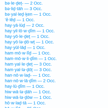
bə·le·ḏeṯ- — 2 Occ.
bə·liḏ·tāh — 3 Occ.
bə·yal·leḏ·ḵen — 1 Occ.
’ê·lêḏ — 1 Occ.
hay·yā·lūḏ — 2 Occ.
hay·yil·lō·w·ḏîm — 1 Occ.
hay·yō·le·ḏeṯ — 1 Occ.
hay·yō·lə·ḏō·wṯ — 1 Occ.
hay·yūl·lāḏ — 1 Occ.
ham·mō·w·lîḏ — 1 Occ.
ham·mō·w·li·ḏîm — 1 Occ.
ham·yal·le·ḏeṯ — 3 Occ.
ham·yal·lə·ḏōṯ — 3 Occ.
han·nō·w·laḏ- — 1 Occ.
han·nō·w·lā·ḏîm — 2 Occ.
hay·lū·ḏîm — 1 Occ.
hiw·wā·lə·ḏāh — 1 Occ.
hiw·wā·lə·ḏōw — 1 Occ.
hō·w·laḏ·tā — 1 Occ.