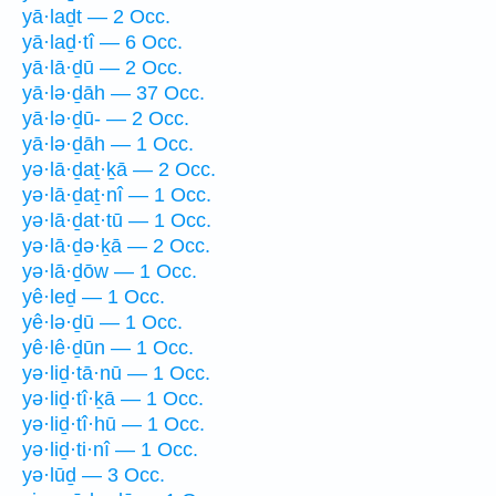
yā·laḏt — 2 Occ.
yā·laḏ·tî — 6 Occ.
yā·lā·ḏū — 2 Occ.
yā·lə·ḏāh — 37 Occ.
yā·lə·ḏū- — 2 Occ.
yā·lə·ḏāh — 1 Occ.
yə·lā·ḏaṯ·ḵā — 2 Occ.
yə·lā·ḏaṯ·nî — 1 Occ.
yə·lā·ḏat·tū — 1 Occ.
yə·lā·ḏə·ḵā — 2 Occ.
yə·lā·ḏōw — 1 Occ.
yê·leḏ — 1 Occ.
yê·lə·ḏū — 1 Occ.
yê·lê·ḏūn — 1 Occ.
yə·liḏ·tā·nū — 1 Occ.
yə·liḏ·tî·ḵā — 1 Occ.
yə·liḏ·tî·hū — 1 Occ.
yə·liḏ·ti·nî — 1 Occ.
yə·lūḏ — 3 Occ.