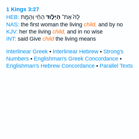
1 Kings 3:27
לָהּ֙ אֶת־
הַיָּל֣וּד
הַחַ֔י וְהָמֵ֖ת
HEB:
NAS:
the first woman the living
child,
and by no
KJV:
her the living
child,
and in no wise
INT:
said Give
child
the living means
Interlinear Greek
•
Interlinear Hebrew
•
Strong's
Numbers
•
Englishman's Greek Concordance
•
Englishman's Hebrew Concordance
•
Parallel Texts