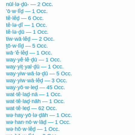
nūl·lə·ḏū- — 2 Occ.
’ō·w·lîḏ — 1 Occ.
tê·lêḏ — 6 Occ.
tê·lə·ḏî — 1 Occ.
tê·lə·ḏū — 1 Occ.
tiw·wā·lêḏ — 2 Occ.
ṯō·w·lîḏ — 5 Occ.
wā·’ê·lêḏ — 1 Occ.
way·yê·lê·ḏū — 1 Occ.
way·yiṯ·yal·ḏū — 1 Occ.
way·yiw·wā·lə·ḏū — 5 Occ.
way·yiw·wā·lêḏ — 3 Occ.
way·yō·w·leḏ — 45 Occ.
wat·tê·laḏ·nā — 1 Occ.
wat·tê·laḏ·nāh — 1 Occ.
wat·tê·leḏ — 62 Occ.
wə·hay·yō·lə·ḏāh — 1 Occ.
wə·han·nō·w·lāḏ — 1 Occ.
wə·hō·w·lêḏ — 1 Occ.