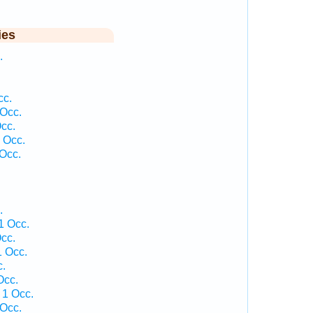
ies
.
cc.
 Occ.
cc.
 Occ.
Occ.
.
1 Occ.
cc.
1 Occ.
c.
Occ.
 1 Occ.
 Occ.