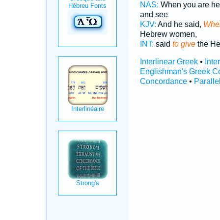
NAS:
When you are he
and see
KJV:
And he said,
When
Hebrew women,
INT:
said
to give
the He
Interlinear Greek
•
Inte
Englishman's Greek C
Concordance
•
Paralle