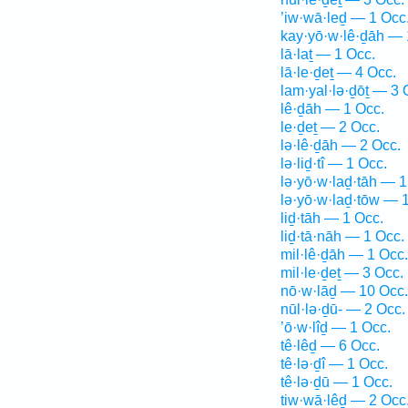
’iw·wā·leḏ — 1 Occ
kay·yō·w·lê·ḏāh — 
lā·laṯ — 1 Occ.
lā·le·ḏeṯ — 4 Occ.
lam·yal·lə·ḏōṯ — 3 
lê·ḏāh — 1 Occ.
le·ḏeṯ — 2 Occ.
lə·lê·ḏāh — 2 Occ.
lə·liḏ·tî — 1 Occ.
lə·yō·w·laḏ·tāh — 1
lə·yō·w·laḏ·tōw — 
liḏ·tāh — 1 Occ.
liḏ·tā·nāh — 1 Occ.
mil·lê·ḏāh — 1 Occ.
mil·le·ḏeṯ — 3 Occ.
nō·w·lāḏ — 10 Occ.
nūl·lə·ḏū- — 2 Occ.
’ō·w·lîḏ — 1 Occ.
tê·lêḏ — 6 Occ.
tê·lə·ḏî — 1 Occ.
tê·lə·ḏū — 1 Occ.
tiw·wā·lêḏ — 2 Occ