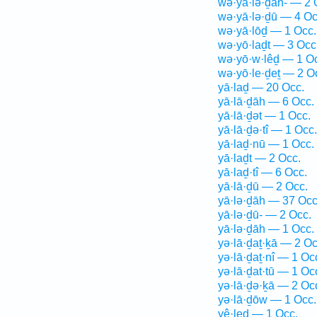
wə·yā·lə·ḏāh- — 2 
wə·yā·lə·ḏū — 4 Oc
wə·yā·lōḏ — 1 Occ.
wə·yō·laḏt — 3 Occ
wə·yō·w·lêḏ — 1 O
wə·yō·le·ḏeṯ — 2 O
yā·laḏ — 20 Occ.
yā·lā·ḏāh — 6 Occ.
yā·lā·ḏət — 1 Occ.
yā·lā·ḏə·tî — 1 Occ.
yā·laḏ·nū — 1 Occ.
yā·laḏt — 2 Occ.
yā·laḏ·tî — 6 Occ.
yā·lā·ḏū — 2 Occ.
yā·lə·ḏāh — 37 Occ
yā·lə·ḏū- — 2 Occ.
yā·lə·ḏāh — 1 Occ.
yə·lā·ḏaṯ·ḵā — 2 Oc
yə·lā·ḏaṯ·nî — 1 Oc
yə·lā·ḏat·tū — 1 Oc
yə·lā·ḏə·ḵā — 2 Oc
yə·lā·ḏōw — 1 Occ.
yê·leḏ — 1 Occ.