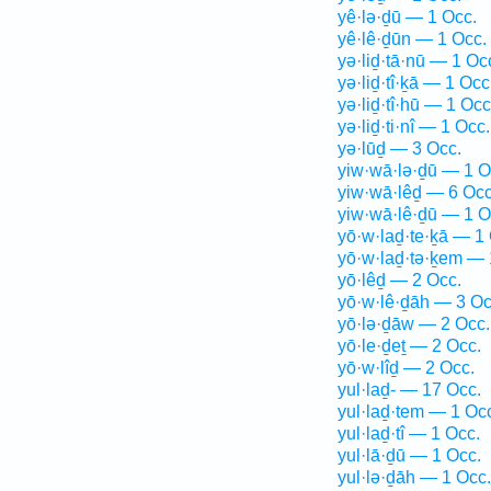
yê·lə·ḏū — 1 Occ.
yê·lê·ḏūn — 1 Occ.
yə·liḏ·tā·nū — 1 Oc
yə·liḏ·tî·ḵā — 1 Occ
yə·liḏ·tî·hū — 1 Occ
yə·liḏ·ti·nî — 1 Occ.
yə·lūḏ — 3 Occ.
yiw·wā·lə·ḏū — 1 O
yiw·wā·lêḏ — 6 Occ
yiw·wā·lê·ḏū — 1 O
yō·w·laḏ·te·ḵā — 1
yō·w·laḏ·tə·ḵem — 
yō·lêḏ — 2 Occ.
yō·w·lê·ḏāh — 3 Oc
yō·lə·ḏāw — 2 Occ.
yō·le·ḏeṯ — 2 Occ.
yō·w·lîḏ — 2 Occ.
yul·laḏ- — 17 Occ.
yul·laḏ·tem — 1 Oc
yul·laḏ·tî — 1 Occ.
yul·lā·ḏū — 1 Occ.
yul·lə·ḏāh — 1 Occ.