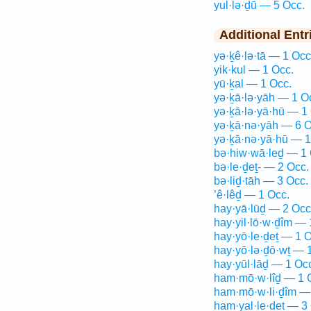
yul·lə·ḏū — 5 Occ.
Additional Entr
yə·ḵê·lə·tā — 1 Occ
yik·kul — 1 Occ.
yū·ḵal — 1 Occ.
yə·ḵā·lə·yāh — 1 O
yə·ḵā·lə·yā·hū — 1
yə·ḵā·nə·yāh — 6 O
yə·ḵā·nə·yā·hū — 1
bə·hiw·wā·leḏ — 1 
bə·le·ḏeṯ- — 2 Occ.
bə·liḏ·tāh — 3 Occ.
’ê·lêḏ — 1 Occ.
hay·yā·lūḏ — 2 Occ
hay·yil·lō·w·ḏîm — 
hay·yō·le·ḏeṯ — 1 O
hay·yō·lə·ḏō·wṯ — 
hay·yūl·lāḏ — 1 Oc
ham·mō·w·lîḏ — 1 
ham·mō·w·li·ḏîm —
ham·yal·le·ḏeṯ — 3