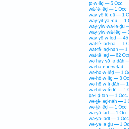
ṯō·w·lîḏ — 5 Occ.
wā·’ê·lêḏ — 1 Occ.
way·yê·lê·ḏū — 1 O
way·yiṯ·yal·ḏū — 1 
way·yiw·wā·lə·ḏū —
way·yiw·wā·lêḏ — 
way·yō·w·leḏ — 45
wat·tê·laḏ·nā — 1 O
wat·tê·laḏ·nāh — 1
wat·tê·leḏ — 62 Oc
wə·hay·yō·lə·ḏāh —
wə·han·nō·w·lāḏ —
wə·hō·w·lêḏ — 1 O
wə·hō·w·lîḏ — 3 Oc
wə·hō·w·lî·ḏāh — 1
wə·hō·w·lî·ḏū — 1 
ḇə·liḏ·tāh — 1 Occ.
wə·ṯê·laḏ·nāh — 1 
wə·ṯê·lêḏ — 1 Occ.
wə·yā·laḏ — 1 Occ.
wə·yā·laḏt — 1 Occ
wə·yā·lā·ḏū — 1 Oc