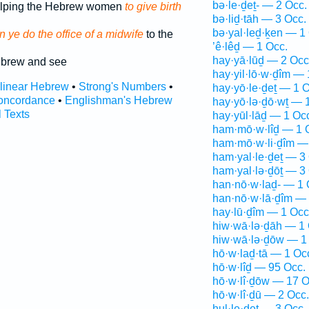
bə·le·ḏeṯ- — 2 Occ.
lping the Hebrew women
to give birth
bə·liḏ·tāh — 3 Occ.
bə·yal·leḏ·ḵen — 1
 ye do the office of a midwife
to the
’ê·lêḏ — 1 Occ.
hay·yā·lūḏ — 2 Occ
brew and see
hay·yil·lō·w·ḏîm — 
rlinear Hebrew
•
Strong's Numbers
•
hay·yō·le·ḏeṯ — 1 O
oncordance
•
Englishman's Hebrew
hay·yō·lə·ḏō·wṯ — 
l Texts
hay·yūl·lāḏ — 1 Oc
ham·mō·w·lîḏ — 1 
ham·mō·w·li·ḏîm —
ham·yal·le·ḏeṯ — 3
ham·yal·lə·ḏōṯ — 3
han·nō·w·laḏ- — 1 
han·nō·w·lā·ḏîm — 
hay·lū·ḏîm — 1 Occ
hiw·wā·lə·ḏāh — 1 
hiw·wā·lə·ḏōw — 1
hō·w·laḏ·tā — 1 Oc
hō·w·lîḏ — 95 Occ.
hō·w·lî·ḏōw — 17 O
hō·w·lî·ḏū — 2 Occ.
hul·le·ḏeṯ — 3 Occ.