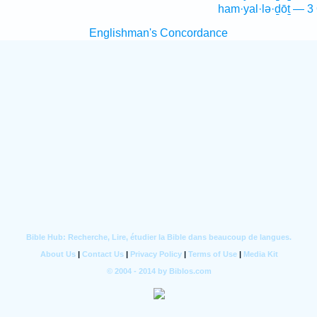
ham·yal·lə·ḏōṯ — 3
Englishman's Concordance