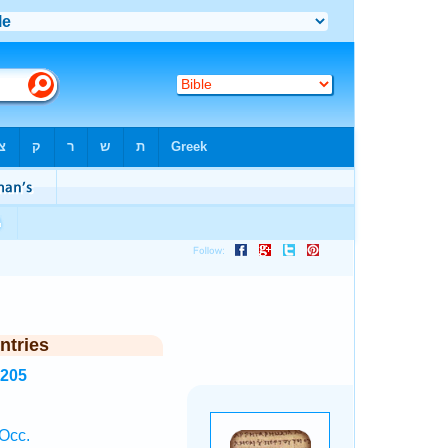
ntries
3205
Occ.