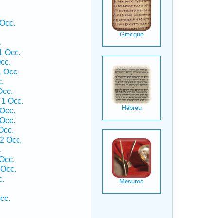
 Occ.
.
1 Occ.
cc.
1 Occ.
c.
Occ.
 1 Occ.
 Occ.
 Occ.
Occ.
2 Occ.
.
Occ.
 Occ.
c.
cc.