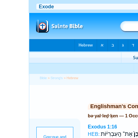
Bible
>
Strong's
> Hebrew
Englishman's Co
bə·yal·leḏ·ḵen — 1 Occ
Exodus 1:16
כֶן֙
אֶת־ הָֽעִבְרִיּ֔וֹת
HEB: