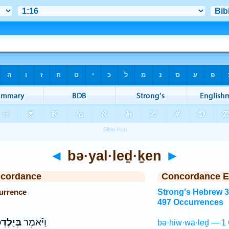
◄
bə·yal·leḏ·ḵen
►
ncordance
Concordance E
urrence
Strong's Hebrew 
497 Occurrences
וַיֹּ֗אמֶר
בְּיַלֶּדְ
bə·hiw·wā·leḏ — 1 