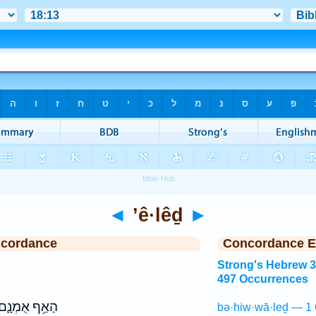
◄
’ê·lêḏ
►
ncordance
Concordance E
Strong's Hebrew 
497 Occurrences
הַאַ֥ף אֻמְנָ֛
bə·hiw·wā·leḏ — 1 