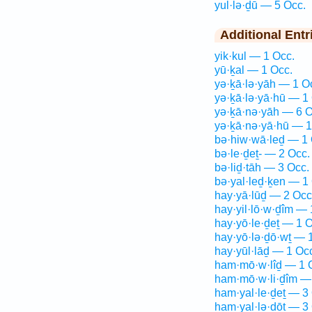
yul·lə·ḏū — 5 Occ.
Additional Entr
yik·kul — 1 Occ.
yū·ḵal — 1 Occ.
yə·ḵā·lə·yāh — 1 O
yə·ḵā·lə·yā·hū — 1
yə·ḵā·nə·yāh — 6 O
yə·ḵā·nə·yā·hū — 1
bə·hiw·wā·leḏ — 1 
bə·le·ḏeṯ- — 2 Occ.
bə·liḏ·tāh — 3 Occ.
bə·yal·leḏ·ḵen — 1
hay·yā·lūḏ — 2 Occ
hay·yil·lō·w·ḏîm — 
hay·yō·le·ḏeṯ — 1 O
hay·yō·lə·ḏō·wṯ — 
hay·yūl·lāḏ — 1 Oc
ham·mō·w·lîḏ — 1 
ham·mō·w·li·ḏîm —
ham·yal·le·ḏeṯ — 3
ham·yal·lə·ḏōṯ — 3