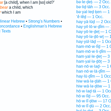
bə·le·ḏeṯ- — 2 Occ.
ar
[a child], when I am [so] old?'
bə·liḏ·tāh — 3 Occ.
bear
a child, which
bə·yal·leḏ·ḵen — 1
r
which I am
’ê·lêḏ — 1 Occ.
rlinear Hebrew
•
Strong's Numbers
•
hay·yā·lūḏ — 2 Occ
oncordance
•
Englishman's Hebrew
hay·yil·lō·w·ḏîm — 
l Texts
hay·yō·le·ḏeṯ — 1 O
hay·yō·lə·ḏō·wṯ — 
hay·yūl·lāḏ — 1 Oc
ham·mō·w·lîḏ — 1 
ham·mō·w·li·ḏîm —
ham·yal·le·ḏeṯ — 3
ham·yal·lə·ḏōṯ — 3
han·nō·w·laḏ- — 1 
han·nō·w·lā·ḏîm — 
hay·lū·ḏîm — 1 Occ
hiw·wā·lə·ḏāh — 1 
hiw·wā·lə·ḏōw — 1
hō·w·laḏ·tā — 1 Oc
hō·w·lîḏ — 95 Occ.
hō·w·lî·ḏōw — 17 O
hō·w·lî·ḏū — 2 Occ.
hul·le·ḏeṯ — 3 Occ.