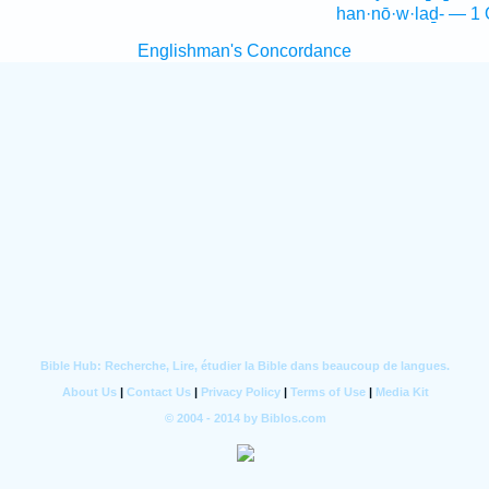
han·nō·w·laḏ- — 1 
Englishman's Concordance