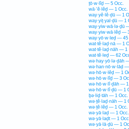
ṯō·w·lîḏ — 5 Occ.
wā·’ê·lêḏ — 1 Occ.
way·yê·lê·ḏū — 1 O
way·yiṯ·yal·ḏū — 1 
way·yiw·wā·lə·ḏū —
way·yiw·wā·lêḏ — 
way·yō·w·leḏ — 45
wat·tê·laḏ·nā — 1 O
wat·tê·laḏ·nāh — 1
wat·tê·leḏ — 62 Oc
wə·hay·yō·lə·ḏāh —
wə·han·nō·w·lāḏ —
wə·hō·w·lêḏ — 1 O
wə·hō·w·lîḏ — 3 Oc
wə·hō·w·lî·ḏāh — 1
wə·hō·w·lî·ḏū — 1 
ḇə·liḏ·tāh — 1 Occ.
wə·ṯê·laḏ·nāh — 1 
wə·ṯê·lêḏ — 1 Occ.
wə·yā·laḏ — 1 Occ.
wə·yā·laḏt — 1 Occ
wə·yā·lā·ḏū — 1 Oc