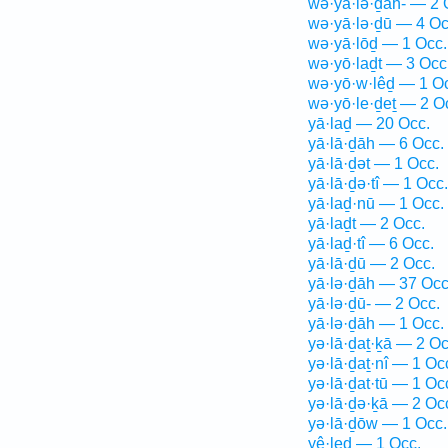
wə·yā·lə·ḏāh- — 2 
wə·yā·lə·ḏū — 4 Oc
wə·yā·lōḏ — 1 Occ.
wə·yō·laḏt — 3 Occ
wə·yō·w·lêḏ — 1 O
wə·yō·le·ḏeṯ — 2 O
yā·laḏ — 20 Occ.
yā·lā·ḏāh — 6 Occ.
yā·lā·ḏət — 1 Occ.
yā·lā·ḏə·tî — 1 Occ.
yā·laḏ·nū — 1 Occ.
yā·laḏt — 2 Occ.
yā·laḏ·tî — 6 Occ.
yā·lā·ḏū — 2 Occ.
yā·lə·ḏāh — 37 Occ
yā·lə·ḏū- — 2 Occ.
yā·lə·ḏāh — 1 Occ.
yə·lā·ḏaṯ·ḵā — 2 Oc
yə·lā·ḏaṯ·nî — 1 Oc
yə·lā·ḏat·tū — 1 Oc
yə·lā·ḏə·ḵā — 2 Oc
yə·lā·ḏōw — 1 Occ.
yê·leḏ — 1 Occ.