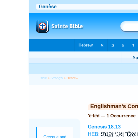
Bible
>
Strong's
> Hebrew
Englishman's Co
’ê·lêḏ — 1 Occurrence
Genesis 18:13
ם
אֵלֵ֖ד
וַאֲנִ֥י זָקַֽנְתִּי׃
HEB: