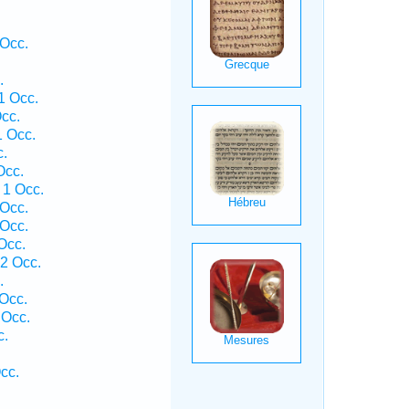
 Occ.
.
1 Occ.
cc.
1 Occ.
c.
Occ.
 1 Occ.
 Occ.
 Occ.
Occ.
2 Occ.
.
Occ.
 Occ.
c.
cc.