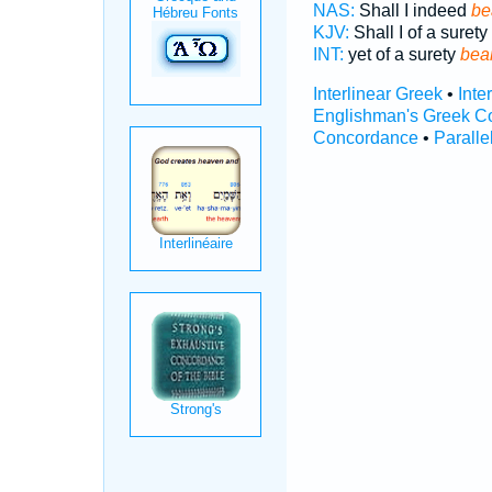
NAS:
Shall I indeed
be
KJV:
Shall I of a surety
INT:
yet of a surety
bea
Interlinear Greek
•
Inte
Englishman's Greek C
Concordance
•
Paralle