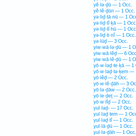
yê·lə·ḏū — 1 Occ.
yê·lê·ḏūn — 1 Occ.
yə·liḏ·tā·nū — 1 Oc
yə·liḏ·tî·ḵā — 1 Occ
yə·liḏ·tî·hū — 1 Occ
yə·liḏ·ti·nî — 1 Occ.
yə·lūḏ — 3 Occ.
yiw·wā·lə·ḏū — 1 O
yiw·wā·lêḏ — 6 Occ
yiw·wā·lê·ḏū — 1 O
yō·w·laḏ·te·ḵā — 1
yō·w·laḏ·tə·ḵem — 
yō·lêḏ — 2 Occ.
yō·w·lê·ḏāh — 3 Oc
yō·lə·ḏāw — 2 Occ.
yō·le·ḏeṯ — 2 Occ.
yō·w·lîḏ — 2 Occ.
yul·laḏ- — 17 Occ.
yul·laḏ·tem — 1 Oc
yul·laḏ·tî — 1 Occ.
yul·lā·ḏū — 1 Occ.
yul·lə·ḏāh — 1 Occ.