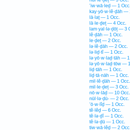
’iw·wā·leḏ — 1 Occ
kay·yō·w·lê·ḏāh — 
lā·laṯ — 1 Occ.
lā·le·ḏeṯ — 4 Occ.
lam·yal·lə·ḏōṯ — 3 
lê·ḏāh — 1 Occ.
le·ḏeṯ — 2 Occ.
lə·lê·ḏāh — 2 Occ.
lə·liḏ·tî — 1 Occ.
lə·yō·w·laḏ·tāh — 1
lə·yō·w·laḏ·tōw — 
liḏ·tāh — 1 Occ.
liḏ·tā·nāh — 1 Occ.
mil·lê·ḏāh — 1 Occ.
mil·le·ḏeṯ — 3 Occ.
nō·w·lāḏ — 10 Occ.
nūl·lə·ḏū- — 2 Occ.
’ō·w·lîḏ — 1 Occ.
tê·lêḏ — 6 Occ.
tê·lə·ḏî — 1 Occ.
tê·lə·ḏū — 1 Occ.
tiw·wā·lêḏ — 2 Occ