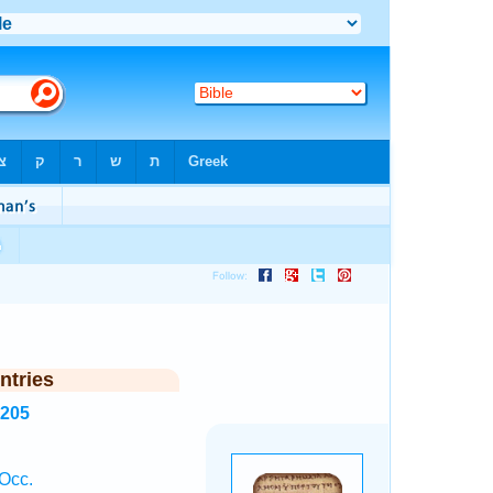
ntries
3205
Occ.